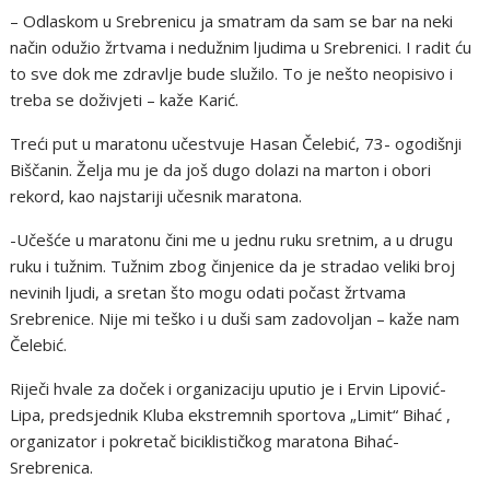
– Odlaskom u Srebrenicu ja smatram da sam se bar na neki
način odužio žrtvama i nedužnim ljudima u Srebrenici. I radit ću
to sve dok me zdravlje bude služilo. To je nešto neopisivo i
treba se doživjeti – kaže Karić.
Treći put u maratonu učestvuje Hasan Čelebić, 73- ogodišnji
Biščanin. Želja mu je da još dugo dolazi na marton i obori
rekord, kao najstariji učesnik maratona.
-Učešće u maratonu čini me u jednu ruku sretnim, a u drugu
ruku i tužnim. Tužnim zbog činjenice da je stradao veliki broj
nevinih ljudi, a sretan što mogu odati počast žrtvama
Srebrenice. Nije mi teško i u duši sam zadovoljan – kaže nam
Čelebić.
Riječi hvale za doček i organizaciju uputio je i Ervin Lipović-
Lipa, predsjednik Kluba ekstremnih sportova „Limit“ Bihać ,
organizator i pokretač biciklističkog maratona Bihać-
Srebrenica.