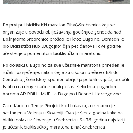
Po prvi put biciklistički maraton Bihać-Srebrenica koji se
organizuje u povodu obilježavanja godišnjice genocida nad
Bošnjacima Srebrenice prošao je i kroz Bugojno. Domaćin je
bio Biciklistički klub „Bugojno“ čijih pet članova i ove godine
učestvuje u pomenutom biciklističkom maratonu.
Po dolasku u Bugojno za sve učesnike maratona priređen je
ručak i osvježenje, nakon čega su u koloni pješice otišli do
Centralnog šehidskog spomen obilježja položili cvijeće, proučili
Fatihu i na druge načine odali počast šehidima-poginulim
borcima AR RBiH i MUP –a Bugojno i Bosne i Hercegovine.
Zaim Karić, rođen je Gnojnici kod Lukavca, a trenutno je
nastanjen u Velenju u Sloveniji. Ovo je šesta godina kako na
biciklu dolazi iz Slovenije u Srebrenicu. Sa 76. godina najstariji
je učesnik biciklističkog maratona Bihać-Srebrenica.