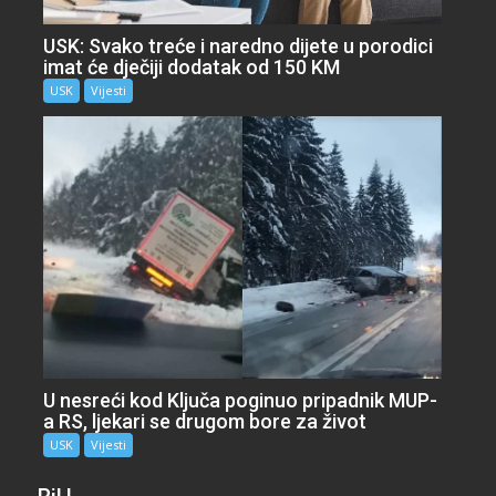
USK: Svako treće i naredno dijete u porodici
imat će dječiji dodatak od 150 KM
USK
Vijesti
U nesreći kod Ključa poginuo pripadnik MUP-
a RS, ljekari se drugom bore za život
USK
Vijesti