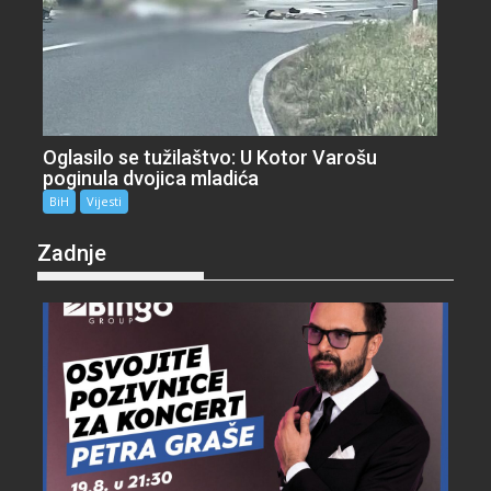
Oglasilo se tužilaštvo: U Kotor Varošu
poginula dvojica mladića
BiH
Vijesti
Zadnje