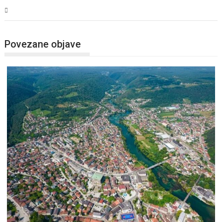
USK
Povezane objave