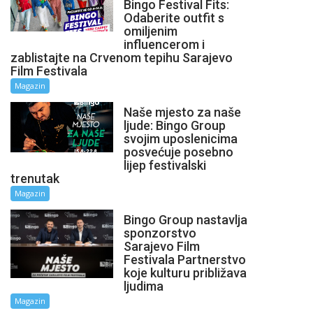
Bingo Festival Fits:
Odaberite outfit s
omiljenim
influencerom i
zablistajte na Crvenom tepihu Sarajevo
Film Festivala
Magazin
Naše mjesto za naše
ljude: Bingo Group
svojim uposlenicima
posvećuje posebno
lijep festivalski
trenutak
Magazin
Bingo Group nastavlja
sponzorstvo
Sarajevo Film
Festivala Partnerstvo
koje kulturu približava
ljudima
Magazin