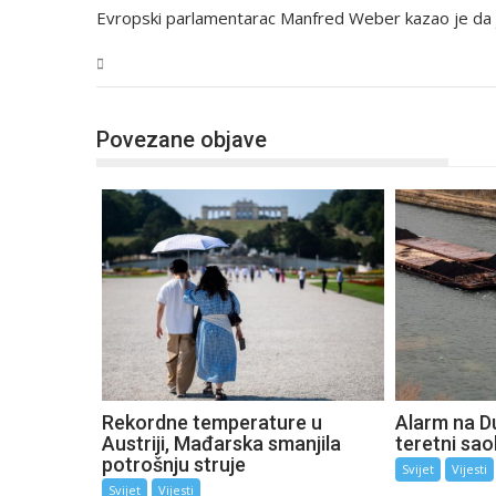
Evropski parlamentarac Manfred Weber kazao je da 
Svijet
Povezane objave
Rekordne temperature u
Alarm na D
Austriji, Mađarska smanjila
teretni sao
potrošnju struje
Svijet
Vijesti
Svijet
Vijesti