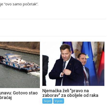
je “ovo samo početak”.
Njemačka želi "pravo na
unavu: Gotovo stao
zaborav" za oboljele od raka
braćaj
Svijet
Vijesti