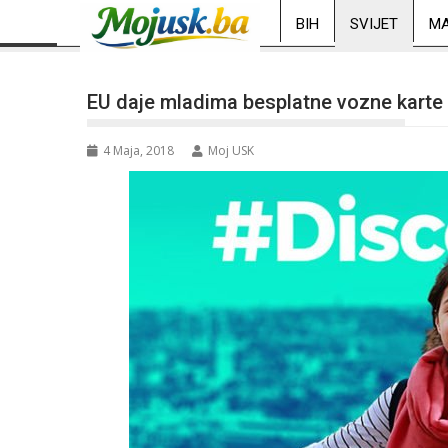
BIH
SVIJET
MA
EU daje mladima besplatne vozne karte 
4 Maja, 2018
Moj USK