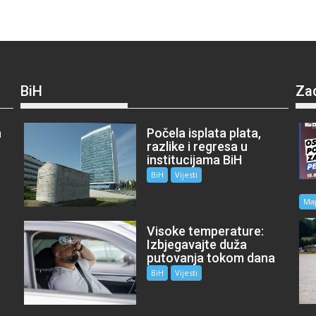
BiH
Za
a
Počela isplata plata,
razlike i regresa u
institucijama BiH
BiH
Vijesti
Ma
Visoke temperature:
Izbjegavajte duža
putovanja tokom dana
BiH
Vijesti