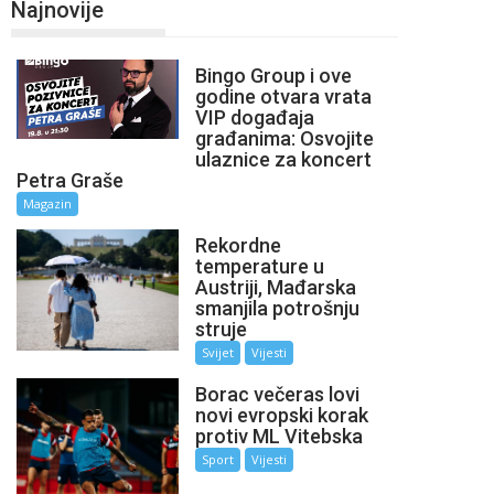
Najnovije
Bingo Group i ove
godine otvara vrata
VIP događaja
građanima: Osvojite
ulaznice za koncert
Petra Graše
Magazin
Rekordne
temperature u
Austriji, Mađarska
smanjila potrošnju
struje
Svijet
Vijesti
Borac večeras lovi
novi evropski korak
protiv ML Vitebska
Sport
Vijesti