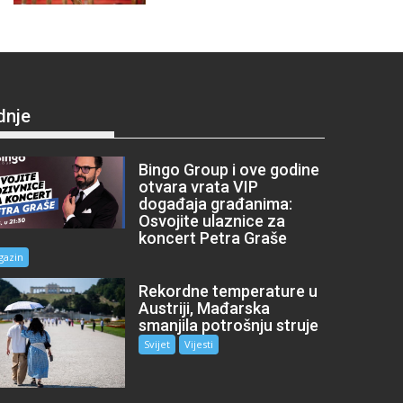
dnje
Bingo Group i ove godine
otvara vrata VIP
događaja građanima:
Osvojite ulaznice za
koncert Petra Graše
gazin
Rekordne temperature u
Austriji, Mađarska
smanjila potrošnju struje
Svijet
Vijesti