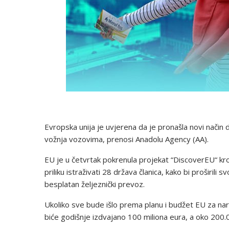
Evropska unija je uvjerena da je pronašla novi način d
vožnja vozovima, prenosi Anadolu Agency (AA).
EU je u četvrtak pokrenula projekat “DiscoverEU“ k
priliku istraživati 28 država članica, kako bi proširili 
besplatan željeznički prevoz.
Ukoliko sve bude išlo prema planu i budžet EU za n
biće godišnje izdvajano 100 miliona eura, a oko 200.