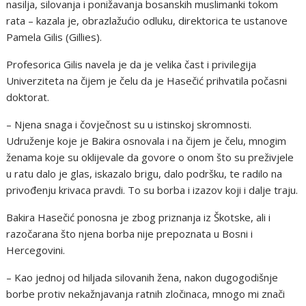
nasilja, silovanja i ponižavanja bosanskih muslimanki tokom
rata – kazala je, obrazlažućio odluku, direktorica te ustanove
Pamela Gilis (Gillies).
Profesorica Gilis navela je da je velika čast i privilegija
Univerziteta na čijem je čelu da je Hasečić prihvatila počasni
doktorat.
– Njena snaga i čovječnost su u istinskoj skromnosti.
Udruženje koje je Bakira osnovala i na čijem je čelu, mnogim
ženama koje su oklijevale da govore o onom što su preživjele
u ratu dalo je glas, iskazalo brigu, dalo podršku, te radilo na
privođenju krivaca pravdi. To su borba i izazov koji i dalje traju.
Bakira Hasečić ponosna je zbog priznanja iz Škotske, ali i
razočarana što njena borba nije prepoznata u Bosni i
Hercegovini.
– Kao jednoj od hiljada silovanih žena, nakon dugogodišnje
borbe protiv nekažnjavanja ratnih zločinaca, mnogo mi znači