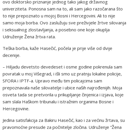
ovo doktorsko priznanje jednog tako jakog državnog
univerziteta. Ponosna sam na to, ali sam jako razočarana što
to nije prepoznato u mojoj Bosni i Hercegovini. Ali to nije
samo moja borba. Ovo zaslužuju sve preživjele žrtve silovanja
i seksualnog zlostavljanja, a posebno one koje okuplja
Udruženje Žena žrtva rata.
Teška borba, kaže Hasečić, počela je prije više od dvije
decenije.
– Hiljadu devetsto devedeset i osme godine pokrenula sam
povratak u moj Višegrad, i išli smo uz pratnju lokalne policije,
SFORA i IPTF-a. Upravo među tim policajcima sam
prepoznavala naše silovatelje i ubice naših najrođenijih. Moja
osveta tada se pretvorila u prikupljanje činjenica i izjava, koje
sam slala Haškom tribunalu i istražnim organima Bosne i
Hercegovine.
Jedina satisfakcija za Bakiru Hasečić, kao i za većinu žrtava, su
pravomoćne presude za počnitelje zločina. Udruženje ”Žena