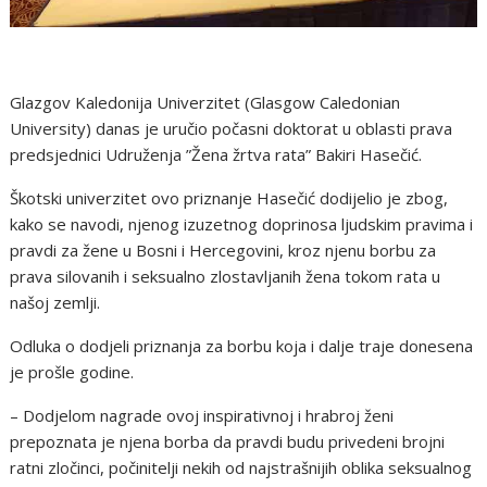
Glazgov Kaledonija Univerzitet (Glasgow Caledonian
University) danas je uručio počasni doktorat u oblasti prava
predsjednici Udruženja ”Žena žrtva rata” Bakiri Hasečić.
Škotski univerzitet ovo priznanje Hasečić dodijelio je zbog,
kako se navodi, njenog izuzetnog doprinosa ljudskim pravima i
pravdi za žene u Bosni i Hercegovini, kroz njenu borbu za
prava silovanih i seksualno zlostavljanih žena tokom rata u
našoj zemlji.
Odluka o dodjeli priznanja za borbu koja i dalje traje donesena
je prošle godine.
– Dodjelom nagrade ovoj inspirativnoj i hrabroj ženi
prepoznata je njena borba da pravdi budu privedeni brojni
ratni zločinci, počinitelji nekih od najstrašnijih oblika seksualnog