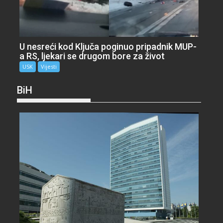
U nesreći kod Ključa poginuo pripadnik MUP-
a RS, ljekari se drugom bore za život
USK
Vijesti
BiH