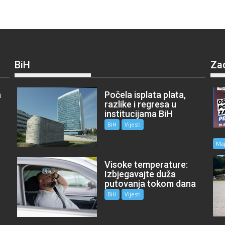
BiH
Za
a
Počela isplata plata,
razlike i regresa u
institucijama BiH
BiH
Vijesti
Ma
Visoke temperature:
Izbjegavajte duža
putovanja tokom dana
BiH
Vijesti