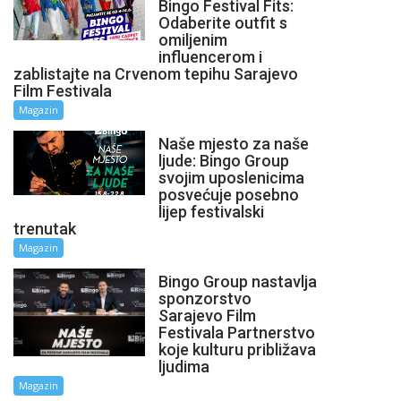
Bingo Festival Fits:
Odaberite outfit s
omiljenim
influencerom i
zablistajte na Crvenom tepihu Sarajevo
Film Festivala
Magazin
Naše mjesto za naše
ljude: Bingo Group
svojim uposlenicima
posvećuje posebno
lijep festivalski
trenutak
Magazin
Bingo Group nastavlja
sponzorstvo
Sarajevo Film
Festivala Partnerstvo
koje kulturu približava
ljudima
Magazin