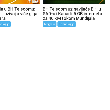
da u BH Telecomu:
BH Telecom uz navijače BiH u
 i uživaj u više giga
SAD-u i Kanadi: 5 GB interneta
ara
za 40 KM tokom Mundijala
ologija
Magazin
Tehnologija