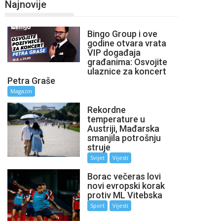
Najnovije
Bingo Group i ove
godine otvara vrata
VIP događaja
građanima: Osvojite
ulaznice za koncert
Petra Graše
Magazin
Rekordne
temperature u
Austriji, Mađarska
smanjila potrošnju
struje
Svijet
Vijesti
Borac večeras lovi
novi evropski korak
protiv ML Vitebska
Sport
Vijesti