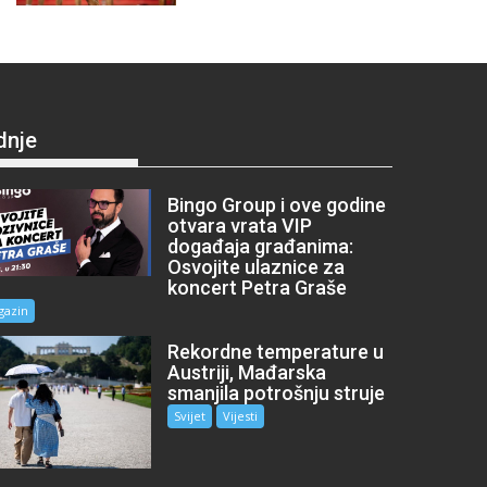
dnje
Bingo Group i ove godine
otvara vrata VIP
događaja građanima:
Osvojite ulaznice za
koncert Petra Graše
gazin
Rekordne temperature u
Austriji, Mađarska
smanjila potrošnju struje
Svijet
Vijesti