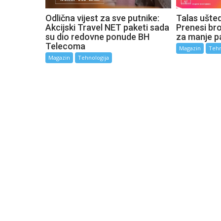
Odlična vijest za sve putnike:
Talas ušte
Akcijski Travel NET paketi sada
Prenesi broj
su dio redovne ponude BH
za manje p
Telecoma
Magazin
Tehn
Magazin
Tehnologija