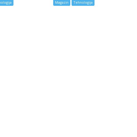
ologija
Magazin
Tehnologija