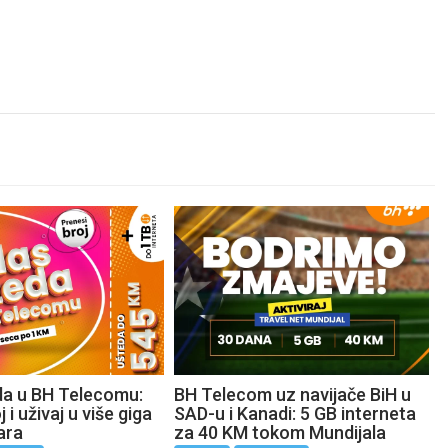
da u BH Telecomu:
BH Telecom uz navijače BiH u
 i uživaj u više giga
SAD-u i Kanadi: 5 GB interneta
ara
za 40 KM tokom Mundijala