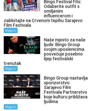
Bingo Festival Fits:
Odaberite outfit s
omiljenim
influencerom i
zablistajte na Crvenom tepihu Sarajevo
Film Festivala
Magazin
Naše mjesto za naše
ljude: Bingo Group
svojim uposlenicima
posvećuje posebno
lijep festivalski
trenutak
Magazin
Bingo Group nastavlja
sponzorstvo
Sarajevo Film
Festivala Partnerstvo
koje kulturu približava
ljudima
Magazin