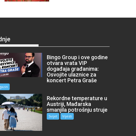
dnje
Bingo Group i ove godine
otvara vrata VIP
događaja građanima:
Osvojite ulaznice za
koncert Petra Graše
gazin
Rekordne temperature u
Austriji, Mađarska
smanjila potrošnju struje
Svijet
Vijesti