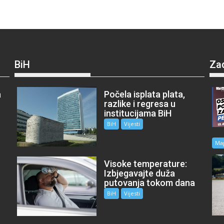
BiH
Za
a
Počela isplata plata,
razlike i regresa u
institucijama BiH
BiH
Vijesti
Ma
Visoke temperature:
Izbjegavajte duža
putovanja tokom dana
BiH
Vijesti