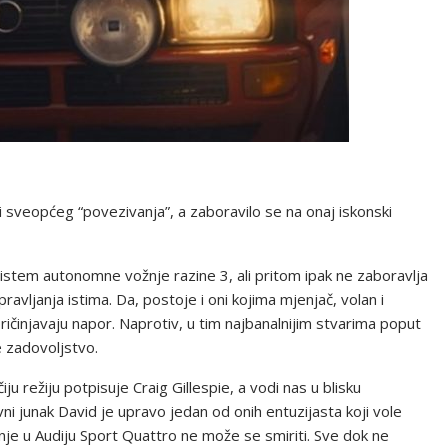
 sveopćeg “povezivanja”, a zaboravilo se na onaj iskonski
u sistem autonomne vožnje razine 3, ali pritom ipak ne zaboravlja
avljanja istima. Da, postoje i oni kojima mjenjač, volan i
ričinjavaju napor. Naprotiv, u tim najbanalnijim stvarima poput
e zadovoljstvo.
 režiju potpisuje Craig Gillespie, a vodi nas u blisku
ni junak David je upravo jedan od onih entuzijasta koji vole
vožnje u Audiju Sport Quattro ne može se smiriti. Sve dok ne