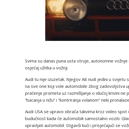
Svima su danas puna usta struje, autonomne vožnje i
osjećaj užitka u vožnji.
Audi tu nije izuzetak. Njegov A8 nudi jedini u svijet
na sve one koji vole automobile zbog zadovoljstva upr
praćenje prometa uz razmišljanje o idućoj krivini ne p
“bacanja u nižu” i “kontriranja volanom” neki pronalaz
Audi USA se upravo obraća takvima kroz video spot čiju
budućnost kada će automobili samostalno voziti. Glav
upravljati automobil. Stigavši kući i prisjećajući se 