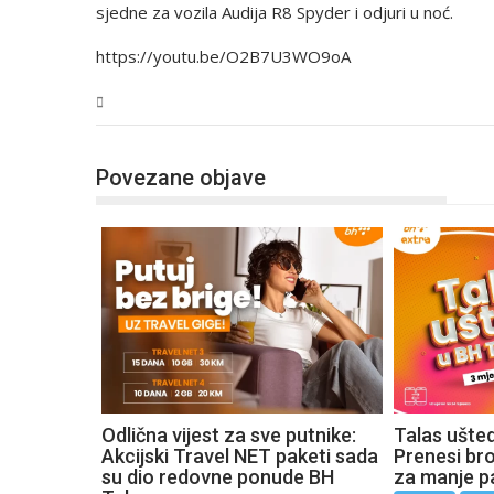
sjedne za vozila Audija R8 Spyder i odjuri u noć.
https://youtu.be/O2B7U3WO9oA
Tehnologija
Povezane objave
Odlična vijest za sve putnike:
Talas ušte
Akcijski Travel NET paketi sada
Prenesi broj
su dio redovne ponude BH
za manje p