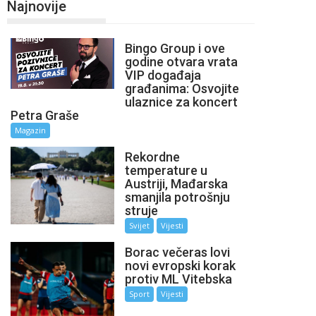
Najnovije
Bingo Group i ove
godine otvara vrata
VIP događaja
građanima: Osvojite
ulaznice za koncert
Petra Graše
Magazin
Rekordne
temperature u
Austriji, Mađarska
smanjila potrošnju
struje
Svijet
Vijesti
Borac večeras lovi
novi evropski korak
protiv ML Vitebska
Sport
Vijesti