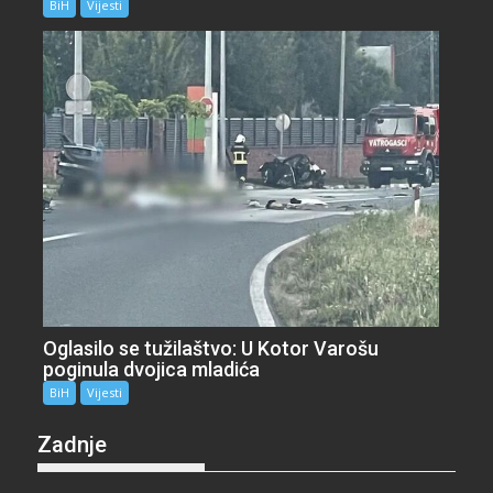
BiH
Vijesti
Oglasilo se tužilaštvo: U Kotor Varošu
poginula dvojica mladića
BiH
Vijesti
Zadnje