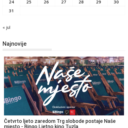
24
25
26
27
28
29
30
31
« jul
Najnovije
Četvrto ljeto zaredom Trg slobode postaje Naše
mjesto - Bingo Ljetno kino Tuzla