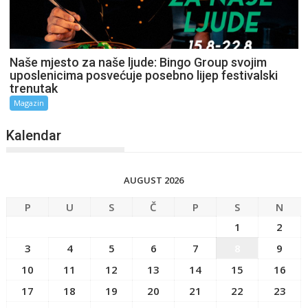
Naše mjesto za naše ljude: Bingo Group svojim
uposlenicima posvećuje posebno lijep festivalski
trenutak
Magazin
Kalendar
AUGUST 2026
P
U
S
Č
P
S
N
1
2
3
4
5
6
7
8
9
10
11
12
13
14
15
16
17
18
19
20
21
22
23