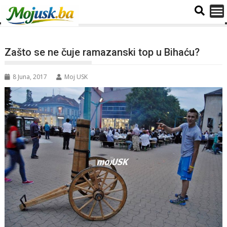
Zašto se ne čuje ramazanski top u Bihaću?
8 Juna, 2017
Moj USK