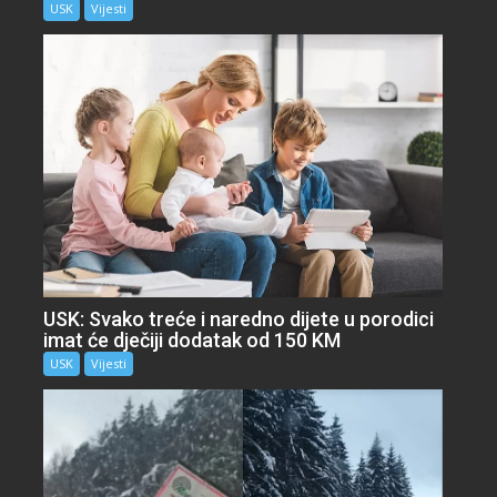
USK
Vijesti
USK: Svako treće i naredno dijete u porodici
imat će dječiji dodatak od 150 KM
USK
Vijesti