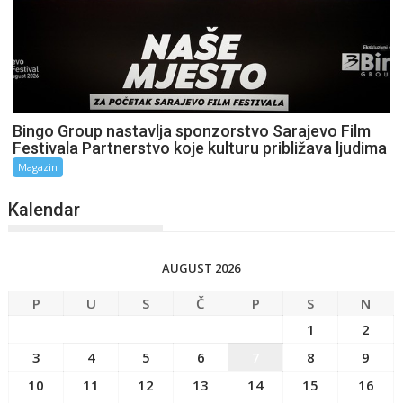
Bingo Group nastavlja sponzorstvo Sarajevo Film
Festivala Partnerstvo koje kulturu približava ljudima
Magazin
Kalendar
AUGUST 2026
P
U
S
Č
P
S
N
1
2
3
4
5
6
7
8
9
10
11
12
13
14
15
16