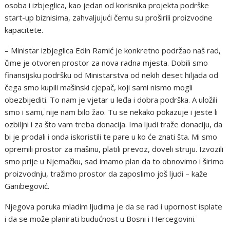
osoba i izbjeglica, kao jedan od korisnika projekta podrške
start-up biznisima, zahvaljujući čemu su proširili proizvodne
kapacitete.
– Ministar izbjeglica Edin Ramić je konkretno podržao naš rad,
čime je otvoren prostor za nova radna mjesta. Dobili smo
finansijsku podršku od Ministarstva od nekih deset hiljada od
čega smo kupili mašinski cjepač, koji sami nismo mogli
obezbijediti. To nam je vjetar u leđa i dobra podrška. A uložili
smo i sami, nije nam bilo žao. Tu se nekako pokazuje i jeste li
ozbiljni i za što vam treba donacija. Ima ljudi traže donaciju, da
bi je prodali i onda iskoristili te pare u ko će znati šta. Mi smo
opremili prostor za mašinu, platili prevoz, doveli struju. Izvozili
smo prije u Njemačku, sad imamo plan da to obnovimo i širimo
proizvodnju, tražimo prostor da zaposlimo još ljudi – kaže
Ganibegović.
Njegova poruka mladim ljudima je da se rad i upornost isplate
i da se može planirati budućnost u Bosni i Hercegovini.