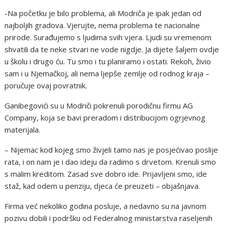
-Na početku je bilo problema, ali Modriča je ipak jedan od
najboljih gradova. Vjerujte, nema problema te nacionalne
prirode. Surađujemo s ljudima svih vjera. Ljudi su vremenom
shvatili da te neke stvari ne vode nigdje. Ja dijete šaljem ovdje
u školu i drugo ću. Tu smo i tu planiramo i ostati. Rekoh, živio
sam i u Njemačkoj, ali nema ljepše zemlje od rodnog kraja –
poručuje ovaj povratnik.
Ganibegovići su u Modriči pokrenuli porodičnu firmu AG
Company, koja se bavi preradom i distribucijom ogrjevnog
materijala.
– Nijemac kod kojeg smo živjeli tamo nas je posjećivao poslije
rata, i on nam je i dao ideju da radimo s drvetom. Krenuli smo
s malim kreditom. Zasad sve dobro ide. Prijavljeni smo, ide
staž, kad odem u penziju, djeca će preuzeti – objašnjava.
Firma već nekoliko godina posluje, a nedavno su na javnom
pozivu dobili i podršku od Federalnog ministarstva raseljenih