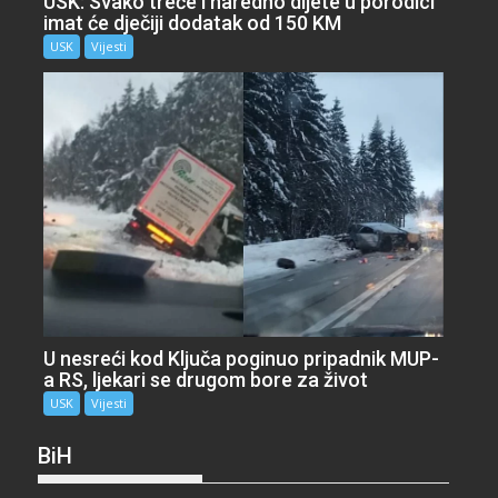
USK: Svako treće i naredno dijete u porodici
imat će dječiji dodatak od 150 KM
USK
Vijesti
U nesreći kod Ključa poginuo pripadnik MUP-
a RS, ljekari se drugom bore za život
USK
Vijesti
BiH