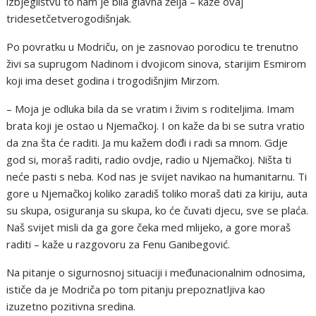
izbjeglištvu to nam je bila glavna želja – kaže ovaj
tridesetčetverogodišnjak.
Po povratku u Modriču, on je zasnovao porodicu te trenutno
živi sa suprugom Nadinom i dvojicom sinova, starijim Esmirom
koji ima deset godina i trogodišnjim Mirzom.
– Moja je odluka bila da se vratim i živim s roditeljima. Imam
brata koji je ostao u Njemačkoj. I on kaže da bi se sutra vratio
da zna šta će raditi. Ja mu kažem dođi i radi sa mnom. Gdje
god si, moraš raditi, radio ovdje, radio u Njemačkoj. Ništa ti
neće pasti s neba. Kod nas je svijet navikao na humanitarnu. Ti
gore u Njemačkoj koliko zaradiš toliko moraš dati za kiriju, auta
su skupa, osiguranja su skupa, ko će čuvati djecu, sve se plaća.
Naš svijet misli da ga gore čeka med mlijeko, a gore moraš
raditi – kaže u razgovoru za Fenu Ganibegović.
Na pitanje o sigurnosnoj situaciji i međunacionalnim odnosima,
ističe da je Modriča po tom pitanju prepoznatljiva kao
izuzetno pozitivna sredina.