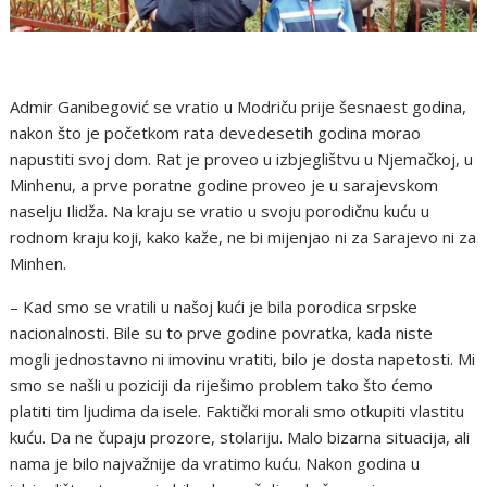
Admir Ganibegović se vratio u Modriču prije šesnaest godina,
nakon što je početkom rata devedesetih godina morao
napustiti svoj dom. Rat je proveo u izbjeglištvu u Njemačkoj, u
Minhenu, a prve poratne godine proveo je u sarajevskom
naselju Ilidža. Na kraju se vratio u svoju porodičnu kuću u
rodnom kraju koji, kako kaže, ne bi mijenjao ni za Sarajevo ni za
Minhen.
– Kad smo se vratili u našoj kući je bila porodica srpske
nacionalnosti. Bile su to prve godine povratka, kada niste
mogli jednostavno ni imovinu vratiti, bilo je dosta napetosti. Mi
smo se našli u poziciji da riješimo problem tako što ćemo
platiti tim ljudima da isele. Faktički morali smo otkupiti vlastitu
kuću. Da ne čupaju prozore, stolariju. Malo bizarna situacija, ali
nama je bilo najvažnije da vratimo kuću. Nakon godina u