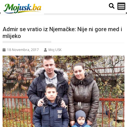
Admir se vratio iz Njemačke: Nije ni gore med i
mlijeko
18 Novembra, 2017
Moj USK