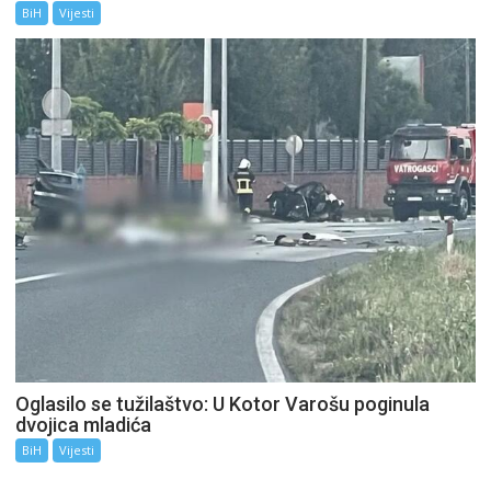
BiH
Vijesti
Oglasilo se tužilaštvo: U Kotor Varošu poginula
dvojica mladića
BiH
Vijesti