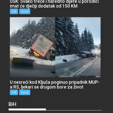
USK: Svako treće i naredno dijete u porodici
imat će dječiji dodatak od 150 KM
USK
Vijesti
U nesreći kod Ključa poginuo pripadnik MUP-
a RS, ljekari se drugom bore za život
USK
Vijesti
BiH