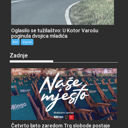
Oglasilo se tužilaštvo: U Kotor Varošu
poginula dvojica mladića
BiH
Vijesti
Zadnje
Četvrto ljeto zaredom Trg slobode postaje