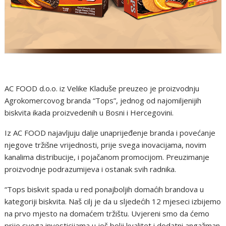
AC FOOD d.o.o. iz Velike Kladuše preuzeo je proizvodnju
Agrokomercovog branda “Tops”, jednog od najomiljenijih
biskvita ikada proizvedenih u Bosni i Hercegovini.
Iz AC FOOD najavljuju dalje unaprijeđenje branda i povećanje
njegove tržišne vrijednosti, prije svega inovacijama, novim
kanalima distribucije, i pojačanom promocijom. Preuzimanje
proizvodnje podrazumijeva i ostanak svih radnika.
“Tops biskvit spada u red ponajboljih domaćih brandova u
kategoriji biskvita. Naš cilj je da u sljedećih 12 mjeseci izbijemo
na prvo mjesto na domaćem tržištu. Uvjereni smo da ćemo
prije svega investicijama u još bolji kvalitet i dodatni angažman