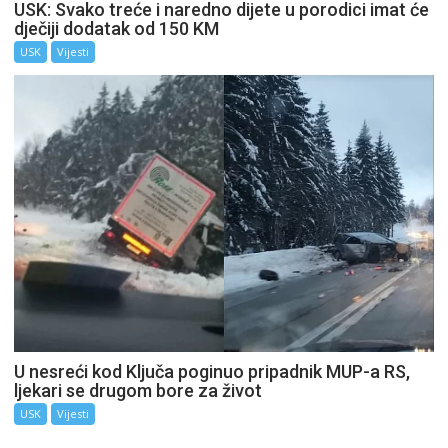
USK: Svako treće i naredno dijete u porodici imat će
dječiji dodatak od 150 KM
USK
Vijesti
U nesreći kod Ključa poginuo pripadnik MUP-a RS,
ljekari se drugom bore za život
USK
Vijesti