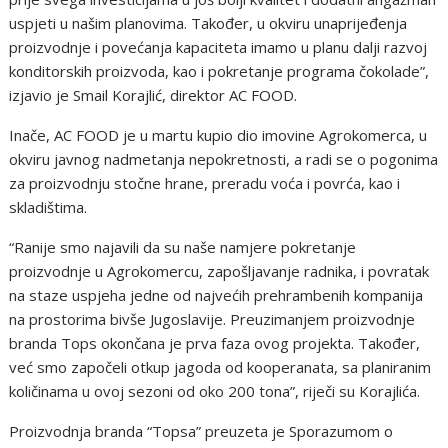
uspjeti u našim planovima. Također, u okviru unaprijeđenja
proizvodnje i povećanja kapaciteta imamo u planu dalji razvoj
konditorskih proizvoda, kao i pokretanje programa čokolade”,
izjavio je Smail Korajlić, direktor AC FOOD.
Inače, AC FOOD je u martu kupio dio imovine Agrokomerca, u
okviru javnog nadmetanja nepokretnosti, a radi se o pogonima
za proizvodnju stočne hrane, preradu voća i povrća, kao i
skladištima.
“Ranije smo najavili da su naše namjere pokretanje
proizvodnje u Agrokomercu, zapošljavanje radnika, i povratak
na staze uspjeha jedne od najvećih prehrambenih kompanija
na prostorima bivše Jugoslavije. Preuzimanjem proizvodnje
branda Tops okončana je prva faza ovog projekta. Također,
već smo započeli otkup jagoda od kooperanata, sa planiranim
količinama u ovoj sezoni od oko 200 tona”, riječi su Korajlića.
Proizvodnja branda “Topsa” preuzeta je Sporazumom o