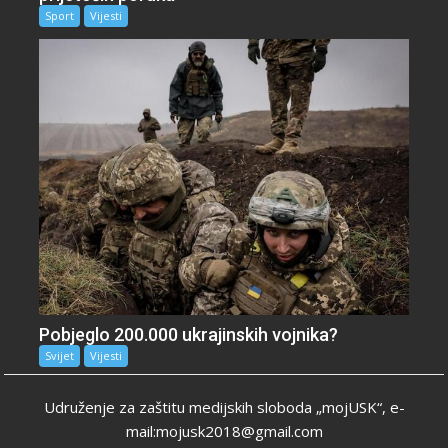
Sport
Vijesti
Pobjeglo 200.000 ukrajinskih vojnika?
Svijet
Vijesti
Udruženje za zaštitu medijskih sloboda „mojUSK“, e-
mail:mojusk2018@gmail.com