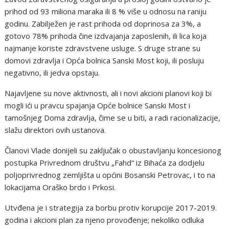
prihod od 93 miliona maraka ili 8 % više u odnosu na raniju
godinu. Zabilježen je rast prihoda od doprinosa za 3%, a
gotovo 78% prihoda čine izdvajanja zaposlenih, ili lica koja
najmanje koriste zdravstvene usluge. S druge strane su
domovi zdravlja i Opća bolnica Sanski Most koji, ili posluju
negativno, ili jedva opstaju.
Najavljene su nove aktivnosti, ali i novi akcioni planovi koji bi
mogli ići u pravcu spajanja Opće bolnice Sanski Most i
tamošnjeg Doma zdravlja, čime se u biti, a radi racionalizacije,
slažu direktori ovih ustanova.
Članovi Vlade donijeli su zaključak o obustavljanju koncesionog
postupka Privrednom društvu „Fahd“ iz Bihaća za dodjelu
poljoprivrednog zemljišta u općini Bosanski Petrovac, i to na
lokacijama Oraško brdo i Prkosi.
Utvđena je i strategija za borbu protiv korupcije 2017-2019.
godina i akcioni plan za njeno provođenje; nekoliko odluka