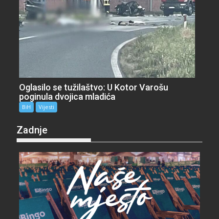
Oglasilo se tužilaštvo: U Kotor Varošu
poginula dvojica mladića
BiH
Vijesti
Zadnje