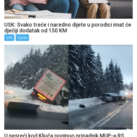
USK: Svako treće i naredno dijete u porodici imat će
dječiji dodatak od 150 KM
USK
Vijesti
U nesreći kod Ključa poginuo pripadnik MUP-a RS,