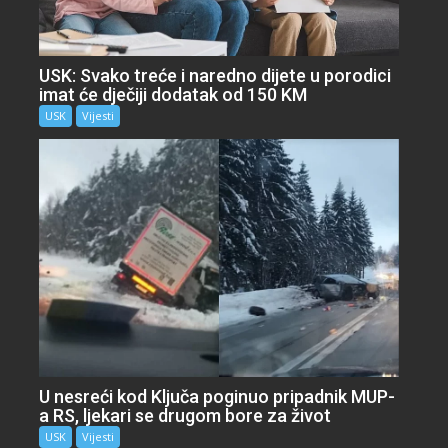
USK: Svako treće i naredno dijete u porodici
imat će dječiji dodatak od 150 KM
USK
Vijesti
U nesreći kod Ključa poginuo pripadnik MUP-
a RS, ljekari se drugom bore za život
USK
Vijesti