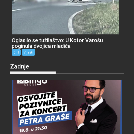
Oglasilo se tužilaštvo: U Kotor Varošu
poginula dvojica mladića
BiH
Vijesti
Zadnje