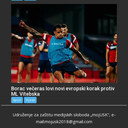
Borac večeras lovi novi evropski korak protiv
ML Vitebska
Sport
Vijesti
Udruženje za zaštitu medijskih sloboda „mojUSK“, e-
mail:mojusk2018@gmail.com