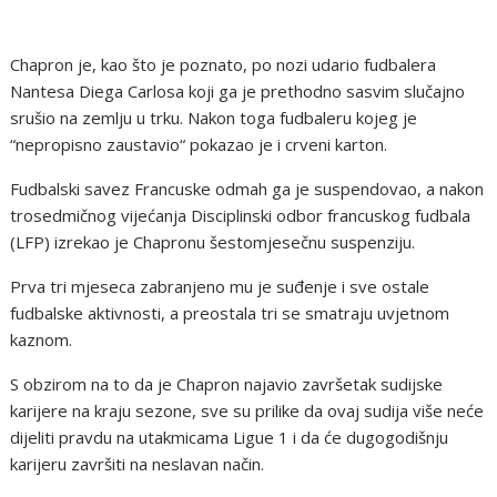
Chapron je, kao što je poznato, po nozi udario fudbalera
Nantesa Diega Carlosa koji ga je prethodno sasvim slučajno
srušio na zemlju u trku. Nakon toga fudbaleru kojeg je
“nepropisno zaustavio“ pokazao je i crveni karton.
Fudbalski savez Francuske odmah ga je suspendovao, a nakon
trosedmičnog vijećanja Disciplinski odbor francuskog fudbala
(LFP) izrekao je Chapronu šestomjesečnu suspenziju.
Prva tri mjeseca zabranjeno mu je suđenje i sve ostale
fudbalske aktivnosti, a preostala tri se smatraju uvjetnom
kaznom.
S obzirom na to da je Chapron najavio završetak sudijske
karijere na kraju sezone, sve su prilike da ovaj sudija više neće
dijeliti pravdu na utakmicama Ligue 1 i da će dugogodišnju
karijeru završiti na neslavan način.