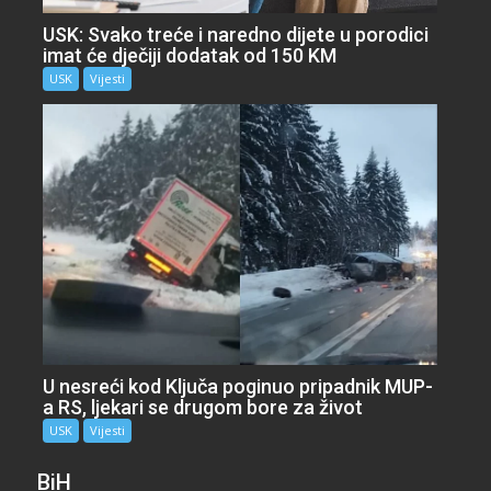
USK: Svako treće i naredno dijete u porodici
imat će dječiji dodatak od 150 KM
USK
Vijesti
U nesreći kod Ključa poginuo pripadnik MUP-
a RS, ljekari se drugom bore za život
USK
Vijesti
BiH