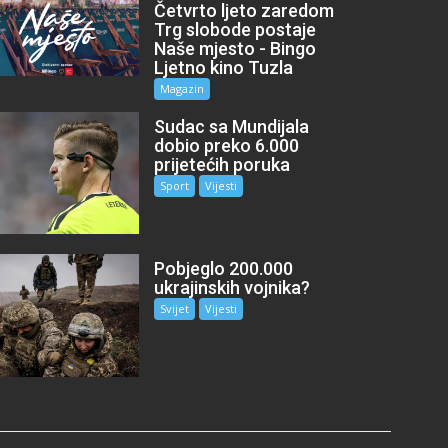
Četvrto ljeto zaredom
Trg slobode postaje
Naše mjesto - Bingo
Ljetno kino Tuzla
Magazin
Sudac sa Mundijala
dobio preko 6.000
prijetećih poruka
Sport
Vijesti
Pobjeglo 200.000
ukrajinskih vojnika?
Svijet
Vijesti