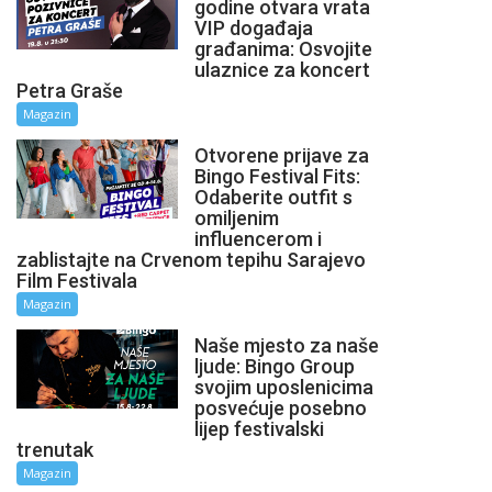
godine otvara vrata
VIP događaja
građanima: Osvojite
ulaznice za koncert
Petra Graše
Magazin
Otvorene prijave za
Bingo Festival Fits:
Odaberite outfit s
omiljenim
influencerom i
zablistajte na Crvenom tepihu Sarajevo
Film Festivala
Magazin
Naše mjesto za naše
ljude: Bingo Group
svojim uposlenicima
posvećuje posebno
lijep festivalski
trenutak
Magazin