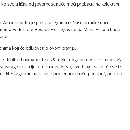
iko svoju ličnu odgovornost neće moći prebaciti na kolektvni
.
Arnaut uputio je poziv kolegama iz Naše stranke uoči
amenta Federacije Bosne i Hercegovine da Marin Vukoja bude
ine.
nima koji će odlučivati o ovom pitanju.
cije dobili od rukovodstva NS-a. No, odgovornost je samo vaša.
avnog suda, cijelo to rukovodstvo, sve troje, sakrit će se iza
 i Hercegovine, ustaljene procedure i naše principe”, poručio