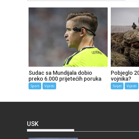
Sudac sa Mundijala dobio
Pobjeglo 20
preko 6.000 prijetećih poruka
vojnika?
Sport
Vijesti
Svijet
Vijesti
USK