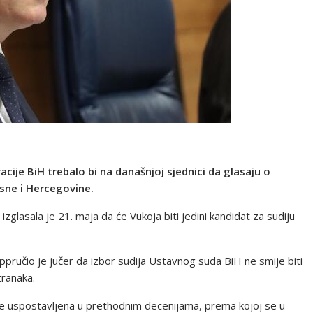
ije BiH trebalo bi na današnjoj sjednici da glasaju o
sne i Hercegovine.
glasala je 21. maja da će Vukoja biti jedini kandidat za sudiju
pručio je jučer da izbor sudija Ustavnog suda BiH ne smije biti
stranaka.
a je uspostavljena u prethodnim decenijama, prema kojoj se u