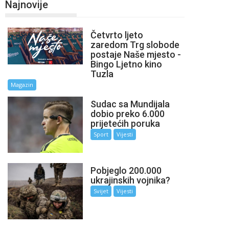
Najnovije
Četvrto ljeto
zaredom Trg slobode
postaje Naše mjesto -
Bingo Ljetno kino
Tuzla
Magazin
Sudac sa Mundijala
dobio preko 6.000
prijetećih poruka
Sport
Vijesti
Pobjeglo 200.000
ukrajinskih vojnika?
Svijet
Vijesti