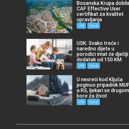
Bosanska Krupa dobil
CAF Effective User
certifikat za kvalitet
upravljanja
USK
Vijesti
USK: Svako treće i
naredno dijete u
porodici imat će dječiji
dodatak od 150 KM
USK
Vijesti
U nesreći kod Ključa
poginuo pripadnik MU
a RS, ljekari se drugo
bore za život
USK
Vijesti