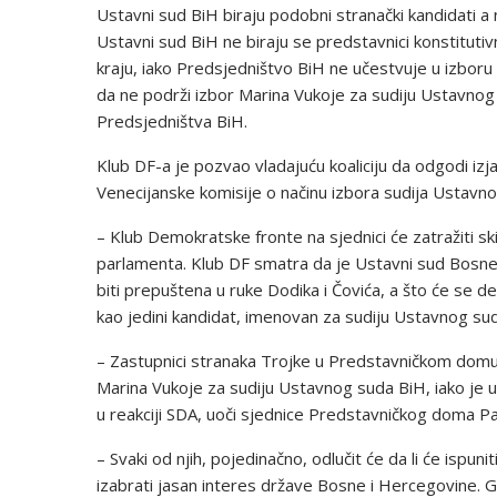
Ustavni sud BiH biraju podobni stranački kandidati a n
Ustavni sud BiH ne biraju se predstavnici konstitutiv
kraju, iako Predsjedništvo BiH ne učestvuje u izbor
da ne podrži izbor Marina Vukoje za sudiju Ustavno
Predsjedništva BiH.
Klub DF-a je pozvao vladajuću koaliciju da odgodi izj
Venecijanske komisije o načinu izbora sudija Ustav
– Klub Demokratske fronte na sjednici će zatražiti 
parlamenta. Klub DF smatra da je Ustavni sud Bosne 
biti prepuštena u ruke Dodika i Čovića, a što će se de
kao jedini kandidat, imenovan za sudiju Ustavnog sud
– Zastupnici stranaka Trojke u Predstavničkom domu 
Marina Vukoje za sudiju Ustavnog suda BiH, iako je u p
u reakciji SDA, uoči sjednice Predstavničkog doma 
– Svaki od njih, pojedinačno, odlučit će da li će ispunit
izabrati jasan interes države Bosne i Hercegovine. 