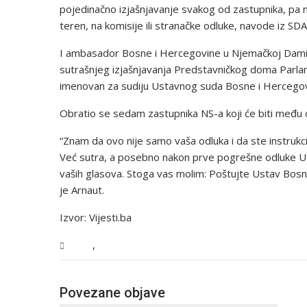
pojedinačno izjašnjavanje svakog od zastupnika, pa n
teren, na komisije ili stranačke odluke, navode iz SDA
I ambasador Bosne i Hercegovine u Njemačkoj Damir 
sutrašnjeg izjašnjavanja Predstavničkog doma Parl
imenovan za sudiju Ustavnog suda Bosne i Hercegov
Obratio se sedam zastupnika NS-a koji će biti među o
“Znam da ovo nije samo vaša odluka i da ste instruk
Već sutra, a posebno nakon prve pogrešne odluke Ust
vaših glasova. Stoga vas molim: Poštujte Ustav Bosne
je Arnaut.
Izvor: Vijesti.ba
,
BiH
Vijesti
Povezane objave