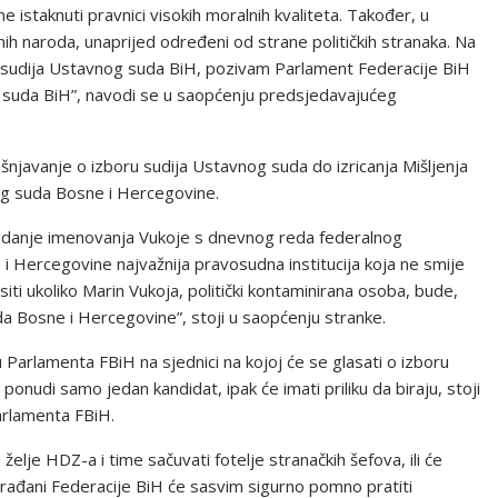
e istaknuti pravnici visokih moralnih kvaliteta. Također, u
nih naroda, unaprijed određeni od strane političkih stranaka. Na
u sudija Ustavnog suda BiH, pozivam Parlament Federacije BiH
g suda BiH”, navodi se u saopćenju predsjedavajućeg
ašnjavanje o izboru sudija Ustavnog suda do izricanja Mišljenja
nog suda Bosne i Hercegovine.
skidanje imenovanja Vukoje s dnevnog reda federalnog
i Hercegovine najvažnija pravosudna institucija koja ne smije
siti ukoliko Marin Vukoja, politički kontaminirana osoba, bude,
a Bosne i Hercegovine”, stoji u saopćenju stranke.
Parlamenta FBiH na sjednici na kojoj će se glasati o izboru
onudi samo jedan kandidat, ipak će imati priliku da biraju, stoji
Parlamenta FBiH.
i želje HDZ-a i time sačuvati fotelje stranačkih šefova, ili će
Građani Federacije BiH će sasvim sigurno pomno pratiti