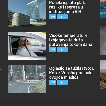
a
Počela isplata plata,
razlike i regresa u
institucijama BiH
BiH
Vijesti
Visoke temperature:
Izbjegavajte duža
putovanja tokom dana
BiH
Vijesti
Oglasilo se tužilaštvo: U
P-
Kotor Varošu poginula
m
dvojica mladića
BiH
Vijesti