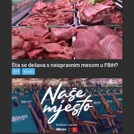
Šta se dešava s neispravnim mesom u FBiH?
BiH
Vijesti