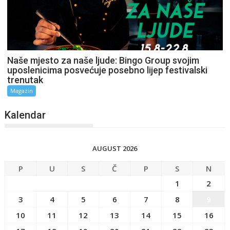
Naše mjesto za naše ljude: Bingo Group svojim
uposlenicima posvećuje posebno lijep festivalski
trenutak
Magazin
Kalendar
AUGUST 2026
P
U
S
Č
P
S
N
1
2
3
4
5
6
7
8
9
10
11
12
13
14
15
16