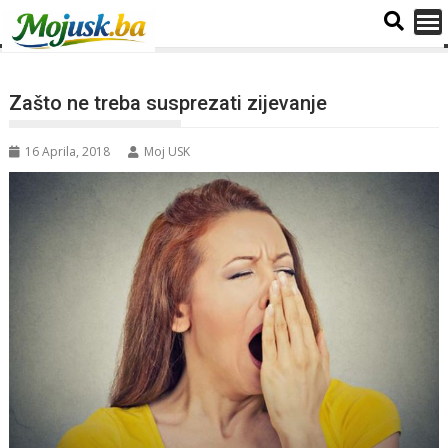
Zašto ne treba susprezati zijevanje
16 Aprila, 2018
Moj USK