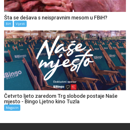
Šta se dešava s neispravnim mesom u FBiH?
BiH
Vijesti
Četvrto ljeto zaredom Trg slobode postaje Naše
mjesto - Bingo Ljetno kino Tuzla
Magazin