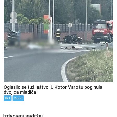
Oglasilo se tužilaštvo: U Kotor Varošu poginula
dvojica mladića
BiH
Vijesti
Izdvojeni sadržaj