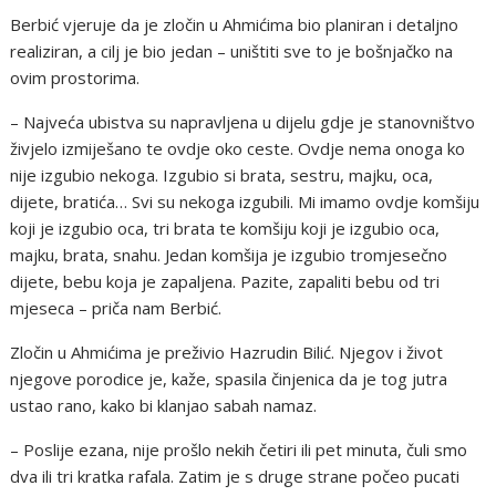
Berbić vjeruje da je zločin u Ahmićima bio planiran i detaljno
realiziran, a cilj je bio jedan – uništiti sve to je bošnjačko na
ovim prostorima.
– Najveća ubistva su napravljena u dijelu gdje je stanovništvo
živjelo izmiješano te ovdje oko ceste. Ovdje nema onoga ko
nije izgubio nekoga. Izgubio si brata, sestru, majku, oca,
dijete, bratića… Svi su nekoga izgubili. Mi imamo ovdje komšiju
koji je izgubio oca, tri brata te komšiju koji je izgubio oca,
majku, brata, snahu. Jedan komšija je izgubio tromjesečno
dijete, bebu koja je zapaljena. Pazite, zapaliti bebu od tri
mjeseca – priča nam Berbić.
Zločin u Ahmićima je preživio Hazrudin Bilić. Njegov i život
njegove porodice je, kaže, spasila činjenica da je tog jutra
ustao rano, kako bi klanjao sabah namaz.
– Poslije ezana, nije prošlo nekih četiri ili pet minuta, čuli smo
dva ili tri kratka rafala. Zatim je s druge strane počeo pucati