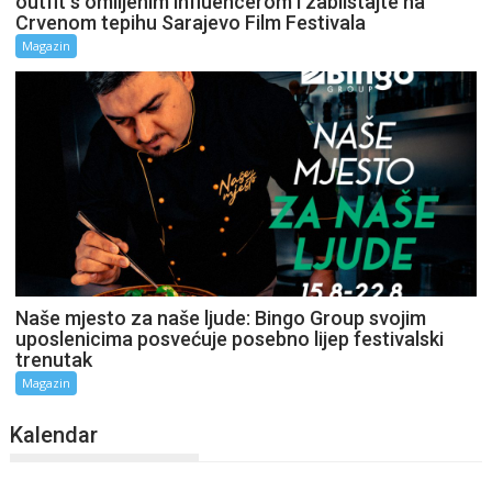
outfit s omiljenim influencerom i zablistajte na
Crvenom tepihu Sarajevo Film Festivala
Magazin
Naše mjesto za naše ljude: Bingo Group svojim
uposlenicima posvećuje posebno lijep festivalski
trenutak
Magazin
Kalendar