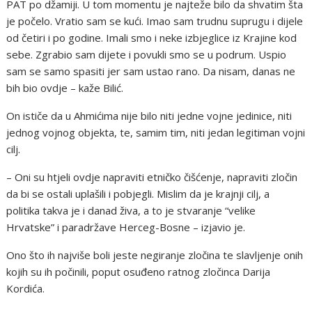
PAT po džamiji. U tom momentu je najteže bilo da shvatim šta
je počelo. Vratio sam se kući. Imao sam trudnu suprugu i dijele
od četiri i po godine. Imali smo i neke izbjeglice iz Krajine kod
sebe. Zgrabio sam dijete i povukli smo se u podrum. Uspio
sam se samo spasiti jer sam ustao rano. Da nisam, danas ne
bih bio ovdje – kaže Bilić.
On ističe da u Ahmićima nije bilo niti jedne vojne jedinice, niti
jednog vojnog objekta, te, samim tim, niti jedan legitiman vojni
cilj.
– Oni su htjeli ovdje napraviti etničko čišćenje, napraviti zločin
da bi se ostali uplašili i pobjegli. Mislim da je krajnji cilj, a
politika takva je i danad živa, a to je stvaranje “velike
Hrvatske” i paradržave Herceg-Bosne – izjavio je.
Ono što ih najviše boli jeste negiranje zločina te slavljenje onih
kojih su ih počinili, poput osuđeno ratnog zločinca Darija
Kordića.