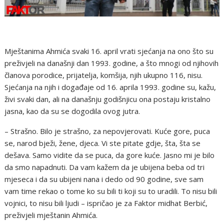
Mještanima Ahmića svaki 16. april vrati sjećanja na ono što su
preživjeli na današnji dan 1993. godine, a što mnogi od njihovih
članova porodice, prijatelja, komšija, njih ukupno 116, nisu.
Sjećanja na njih i događaje od 16. aprila 1993. godine su, kažu,
živi svaki dan, ali na današnju godišnjicu ona postaju kristalno
jasna, kao da su se dogodila ovog jutra.
– Strašno. Bilo je strašno, za nepovjerovati. Kuće gore, puca
se, narod bježi, žene, djeca. Vi ste pitate gdje, šta, šta se
dešava. Samo vidite da se puca, da gore kuće. Jasno mi je bilo
da smo napadnuti. Da vam kažem da je ubijena beba od tri
mjeseca i da su ubijeni nana i dedo od 90 godine, sve sam
vam time rekao o tome ko su bili ti koji su to uradili. To nisu bili
vojnici, to nisu bili ljudi – ispričao je za Faktor midhat Berbić,
preživjeli mještanin Ahmića.