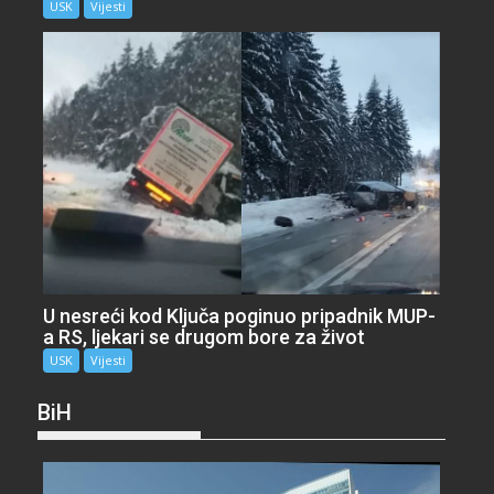
USK
Vijesti
U nesreći kod Ključa poginuo pripadnik MUP-
a RS, ljekari se drugom bore za život
USK
Vijesti
BiH