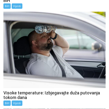
BiH
BiH
Vijesti
Visoke temperature: Izbjegavajte duža putovanja
tokom dana
BiH
Vijesti