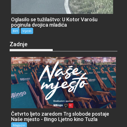
Oglasilo se tužilaštvo: U Kotor Varošu
poginula dvojica mladića
BiH
Vijesti
Zadnje
Četvrto ljeto zaredom Trg slobode postaje
Naše mjesto - Bingo Ljetno kino Tuzla
Magazin