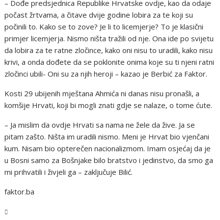
– Dođe predsjednica Republike Hrvatske ovdje, kao da odaje
počast žrtvama, a čitave dvije godine lobira za te koji su
počinili to. Kako se to zove? Je li to licemjerje? To je klasični
primjer licemjerja. Nismo ništa tražili od nje. Ona ide po svijetu
da lobira za te ratne zločince, kako oni nisu to uradili, kako nisu
krivi, a onda dođete da se poklonite onima koje su ti njeni ratni
zločinci ubili- Oni su za njih heroji – kazao je Berbić za Faktor.
Kosti 29 ubijenih mještana Ahmića ni danas nisu pronašli, a
komšije Hrvati, koji bi mogli znati gdje se nalaze, o tome ćute.
– Ja mislim da ovdje Hrvati sa nama ne žele da žive. Ja se
pitam zašto. Ništa im uradili nismo. Meni je Hrvat bio vjenčani
kum. Nisam bio opterečen nacionalizmom. Imam osjećaj da je
u Bosni samo za Bošnjake bilo bratstvo i jedinstvo, da smo ga
mi prihvatili i živjeli ga – zaključuje Bilić.
faktor.ba
BiH