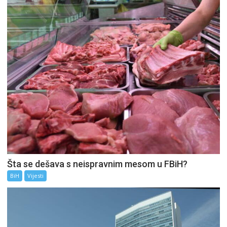
Šta se dešava s neispravnim mesom u FBiH?
BiH
Vijesti