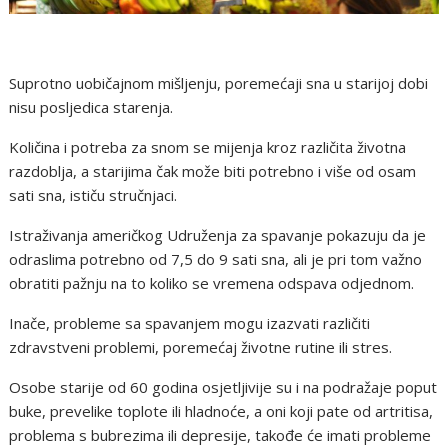
Suprotno uobičajnom mišljenju, poremećaji sna u starijoj dobi
nisu posljedica starenja.
Količina i potreba za snom se mijenja kroz različita životna
razdoblja, a starijima čak može biti potrebno i više od osam
sati sna, ističu stručnjaci.
Istraživanja američkog Udruženja za spavanje pokazuju da je
odraslima potrebno od 7,5 do 9 sati sna, ali je pri tom važno
obratiti pažnju na to koliko se vremena odspava odjednom.
Inače, probleme sa spavanjem mogu izazvati različiti
zdravstveni problemi, poremećaj životne rutine ili stres.
Osobe starije od 60 godina osjetljivije su i na podražaje poput
buke, prevelike toplote ili hladnoće, a oni koji pate od artritisa,
problema s bubrezima ili depresije, takođe će imati probleme