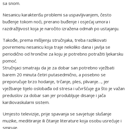
sa snom.
Nesanicu karakterišu problemi sa uspavljivanjem, često
buđenje tokom noći, prerano buđenje i osjećaj umora i
razdražljivost koja je naročito izražena odmah po ustajanju.
Takođe, prema mišljenju stručnjaka, treba razlikovati
povremenu nesanicu koja traje nekoliko dana i javlja se
periodično od hronične za koju je potrebno potražiti ljekarsku
pomoć.
Stručnjaci smatraju da je za dobar san potrebno vježbati
barem 20 minuta četiri putasedmično, a posebno se
preporučuje brzo hodanje, trčanje, ples, plivanje…, jer
vježbanje tijelo oslobađa od stresa i učvršćuje ga što je važan
preduslov za dobar san jer produbljuje disanje i jača
kardiovaskularni sistem.
Umjesto televizije, prije spavanja se savjetuje slušanje
muzike, meditiranje ili čitanje literature koja osobu usrećuje i
smiruje.