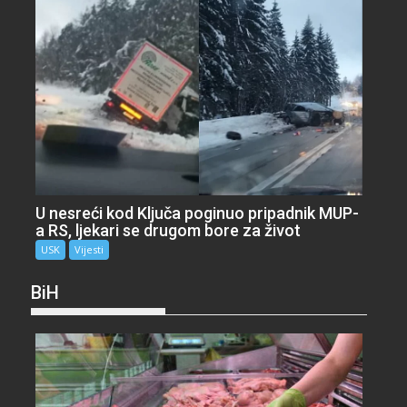
U nesreći kod Ključa poginuo pripadnik MUP-
a RS, ljekari se drugom bore za život
USK
Vijesti
BiH