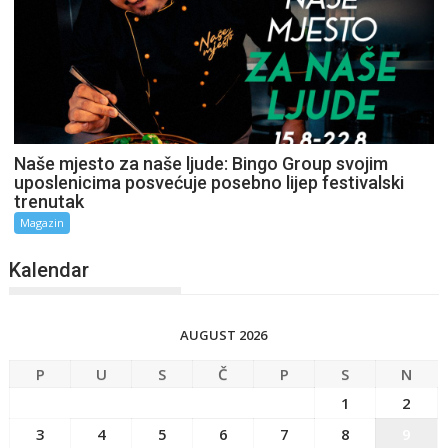
Naše mjesto za naše ljude: Bingo Group svojim
uposlenicima posvećuje posebno lijep festivalski
trenutak
Magazin
Kalendar
AUGUST 2026
P
U
S
Č
P
S
N
1
2
3
4
5
6
7
8
9