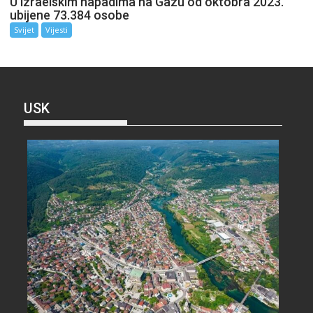
U izraelskim napadima na Gazu od oktobra 2023.
ubijene 73.384 osobe
Svijet
Vijesti
USK