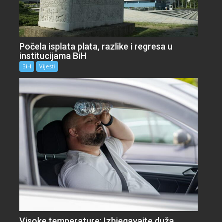
Počela isplata plata, razlike i regresa u
institucijama BiH
BiH
Vijesti
Visoke temperature: Izbjegavajte duža