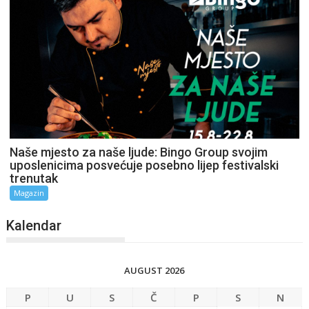
Naše mjesto za naše ljude: Bingo Group svojim
uposlenicima posvećuje posebno lijep festivalski
trenutak
Magazin
Kalendar
AUGUST 2026
P
U
S
Č
P
S
N