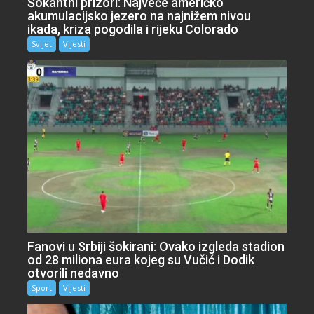
Šokantni prizori: Najveće američko
akumulacijsko jezero na najnižem nivou
ikada, kriza pogodila i rijeku Colorado
Svijet
Vijesti
Fanovi u Srbiji šokirani: Ovako izgleda stadion
od 28 miliona eura kojeg su Vučić i Dodik
otvorili nedavno
Sport
Vijesti