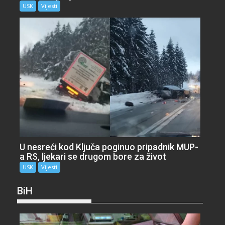
USK
Vijesti
U nesreći kod Ključa poginuo pripadnik MUP-
a RS, ljekari se drugom bore za život
USK
Vijesti
BiH