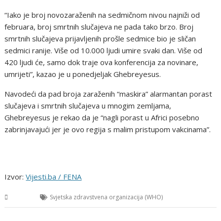
“Iako je broj novozaraženih na sedmičnom nivou najniži od
februara, broj smrtnih slučajeva ne pada tako brzo. Broj
smrtnih slučajeva prijavljenih prošle sedmice bio je sličan
sedmici ranije. Više od 10.000 ljudi umire svaki dan. Više od
420 ljudi će, samo dok traje ova konferencija za novinare,
umrijeti”, kazao je u ponedjeljak Ghebreyesus.
Navodeći da pad broja zaraženih “maskira” alarmantan porast
slučajeva i smrtnih slučajeva u mnogim zemljama,
Ghebreyesus je rekao da je “nagli porast u Africi posebno
zabrinjavajući jer je ovo regija s malim pristupom vakcinama”.
Izvor:
Vijesti.ba / FENA
Svijet
Svjetska zdravstvena organizacija (WHO)