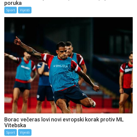
poruka
Sport
Vijesti
Borac večeras lovi novi evropski korak protiv ML
Vitebska
Sport
Vijesti