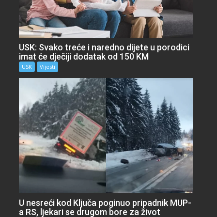
USK: Svako treće i naredno dijete u porodici
imat će dječiji dodatak od 150 KM
USK
Vijesti
U nesreći kod Ključa poginuo pripadnik MUP-
a RS, ljekari se drugom bore za život