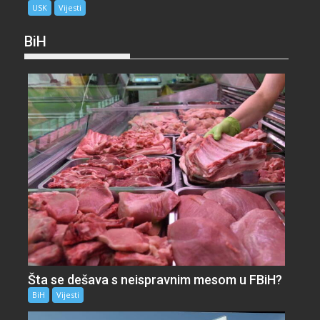
USK
Vijesti
BiH
Šta se dešava s neispravnim mesom u FBiH?
BiH
Vijesti