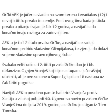
Grčki AEK je jučer savladao na svom terenu Levadiakos (12) i
osvojio titulu prvaka te zemlje. Post ovog tima kada je titula
prvaka u pitanju trajao je čak 12 godina, a navijači sada
konačno imaju razloga za zadovoljstvo.
AEK-u je to 12 titula prvaka Grčke, a navijači se raduju
konačnom prekidu vladavine Olimpijakosa, te vjeruju da dolazi
vrijeme vladavine upravo njihovog kluba.
Svakako veliki udio u 12. tituli prvaka Grčke dao je i bh.
defanzivac Ognjen Vranješ koji nije nastupao u jučerašnjoj
utakmici, ali je ove sezone u Super ligi upisao 18 nastupa uz
čak četiri pogotka.
Navijači AEK-a posebno pamte hat-trick Vranješa protiv
Xantija u visokoj pobjedi 4:0. Ugovor sa novim prvakom Grčke
Vranješ ima do ljeta 2019. godine, a u Grčku je stigao iz Tom
Tomska.