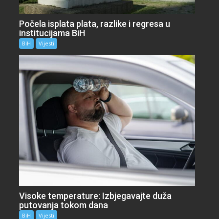
Počela isplata plata, razlike i regresa u
institucijama BiH
BiH
Vijesti
Visoke temperature: Izbjegavajte duža
putovanja tokom dana
BiH
Vijesti