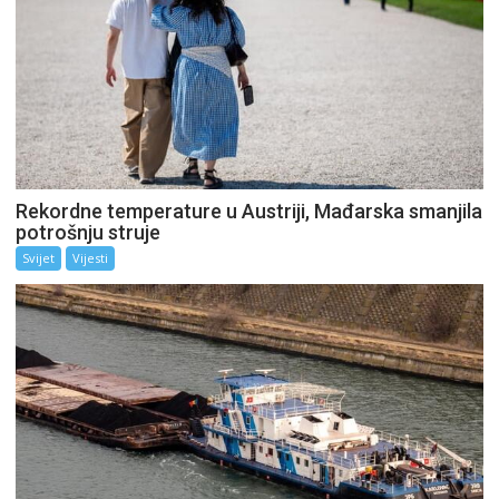
Rekordne temperature u Austriji, Mađarska smanjila
potrošnju struje
Svijet
Vijesti