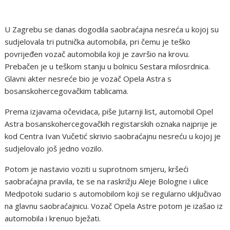
U Zagrebu se danas dogodila saobraćajna nesreća u kojoj su
sudjelovala tri putnička automobila, pri čemu je teško
povrijeđen vozač automobila koji je završio na krovu.
Prebačen je u teškom stanju u bolnicu Sestara milosrdnica.
Glavni akter nesreće bio je vozač Opela Astra s
bosanskohercegovačkim tablicama.
Prema izjavama očevidaca, piše Jutarnji list, automobil Opel
Astra bosanskohercegovačkih registarskih oznaka najprije je
kod Centra Ivan Vučetić skrivio saobraćajnu nesreću u kojoj je
sudjelovalo još jedno vozilo.
Potom je nastavio voziti u suprotnom smjeru, kršeći
saobraćajna pravila, te se na raskrižju Aleje Bologne i ulice
Medpotoki sudario s automobilom koji se regularno uključivao
na glavnu saobraćajnicu. Vozač Opela Astre potom je izašao iz
automobila i krenuo bježati.