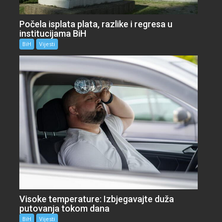
Počela isplata plata, razlike i regresa u
institucijama BiH
BiH
Vijesti
Visoke temperature: Izbjegavajte duža
putovanja tokom dana
BiH
Vijesti