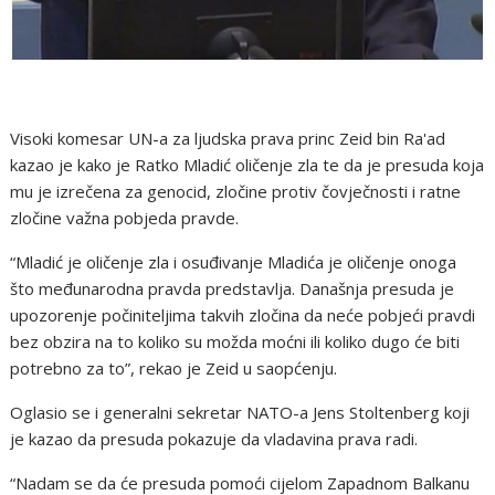
Visoki komesar UN-a za ljudska prava princ Zeid bin Ra'ad
kazao je kako je Ratko Mladić oličenje zla te da je presuda koja
mu je izrečena za genocid, zločine protiv čovječnosti i ratne
zločine važna pobjeda pravde.
“Mladić je oličenje zla i osuđivanje Mladića je oličenje onoga
što međunarodna pravda predstavlja. Današnja presuda je
upozorenje počiniteljima takvih zločina da neće pobjeći pravdi
bez obzira na to koliko su možda moćni ili koliko dugo će biti
potrebno za to”, rekao je Zeid u saopćenju.
Oglasio se i generalni sekretar NATO-a Jens Stoltenberg koji
je kazao da presuda pokazuje da vladavina prava radi.
“Nadam se da će presuda pomoći cijelom Zapadnom Balkanu