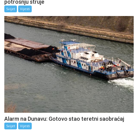
potrošnju struje
Svijet
Vijesti
Alarm na Dunavu: Gotovo stao teretni saobraćaj
Svijet
Vijesti