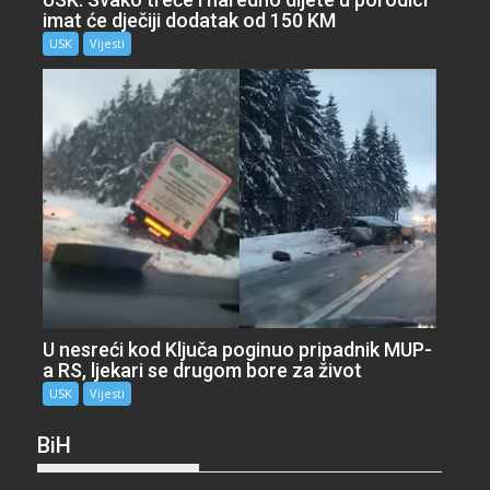
imat će dječiji dodatak od 150 KM
USK
Vijesti
U nesreći kod Ključa poginuo pripadnik MUP-
a RS, ljekari se drugom bore za život
USK
Vijesti
BiH