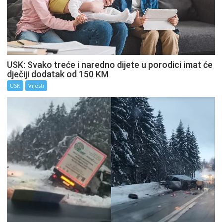
USK: Svako treće i naredno dijete u porodici imat će
dječiji dodatak od 150 KM
USK
Vijesti