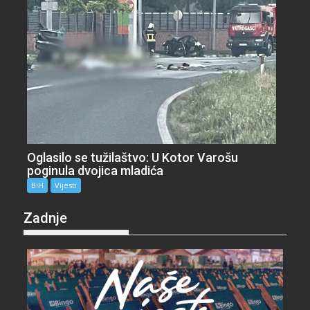
Oglasilo se tužilaštvo: U Kotor Varošu
poginula dvojica mladića
BiH
Vijesti
Zadnje