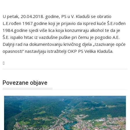
U petak, 20.04.2018. godine, PS u V. Kladuši se obratio
L.E.rođen 1967.godine koji je prijavio da ispred kuće Š.E.rođen
1984.godine sjedi više lica koja konzumiraju alkohol te da je
Š.E. ispalio hitac iz vazdušne puške pri čemu je pogodio A.E.
Daljnji rad na dokumentovanju krivičnog djela „Izazivanje opće
opasnosti“ nastavljaju istražitelji OKP PS Velika Kladuša.
USK
Povezane objave