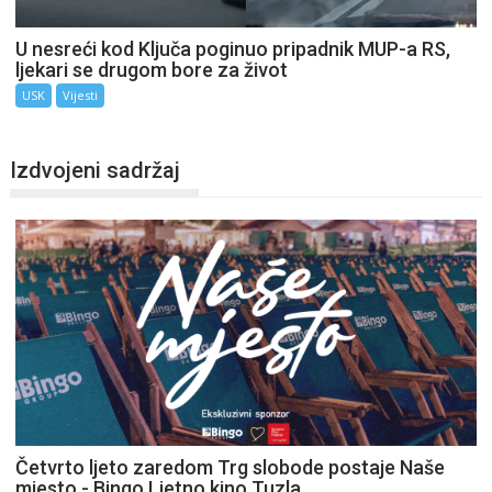
U nesreći kod Ključa poginuo pripadnik MUP-a RS,
ljekari se drugom bore za život
USK
Vijesti
Izdvojeni sadržaj
Četvrto ljeto zaredom Trg slobode postaje Naše
mjesto - Bingo Ljetno kino Tuzla