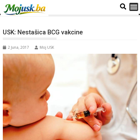
USK: Nestašica BCG vakcine
2 Juna, 2017
Moj USK