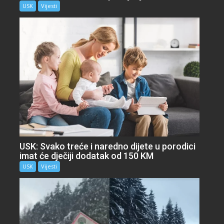
USK
Vijesti
USK: Svako treće i naredno dijete u porodici
imat će dječiji dodatak od 150 KM
USK
Vijesti