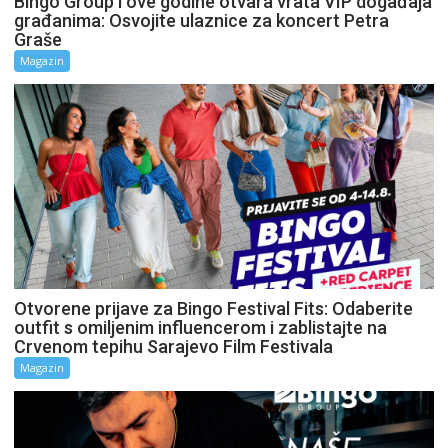
Bingo Group i ove godine otvara vrata VIP događaja
građanima: Osvojite ulaznice za koncert Petra
Graše
Magazin
Otvorene prijave za Bingo Festival Fits: Odaberite
outfit s omiljenim influencerom i zablistajte na
Crvenom tepihu Sarajevo Film Festivala
Magazin