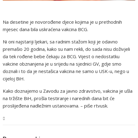
Na desetine je novorođene djece kojima je u prethodnih
mjesec dana bila uskraćena vakcina BCG.
Ni oni najstariji ljekari, sa radnim stažom koji je odavno
premašio 20 godina, kako su nam rekli, do sada nisu doživjeli
da tek rođene bebe čekaju za BCG. Vijest o nedostatku
vakcine obznanjena je u srijedu na sjednici GV, gdje smo
doznali i to da je nestašica vakcina ne samo u USK-u, nego u
cijeloj BiH.
Kako doznajemo u Zavodu za javno zdravstvo, vakcina je ušla
na tržište BiH, prošla testiranje i narednih dana bit će
proslijeđena nadležnim ustanovama. – piše rtvusk.
USK