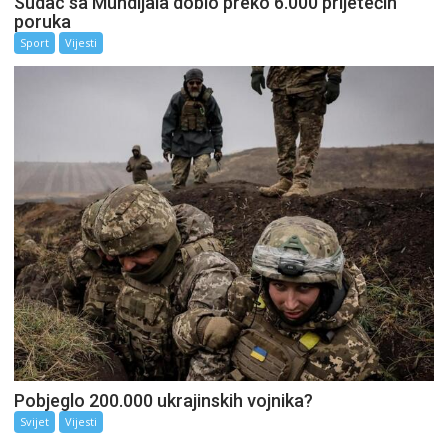
Sudac sa Mundijala dobio preko 6.000 prijetećih
poruka
Sport
Vijesti
Pobjeglo 200.000 ukrajinskih vojnika?
Svijet
Vijesti