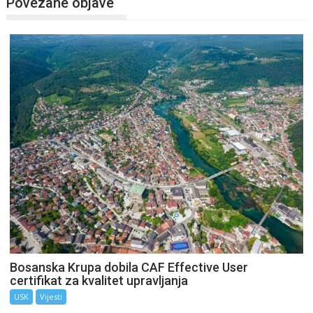
Povezane objave
Bosanska Krupa dobila CAF Effective User
certifikat za kvalitet upravljanja
USK
Vijesti