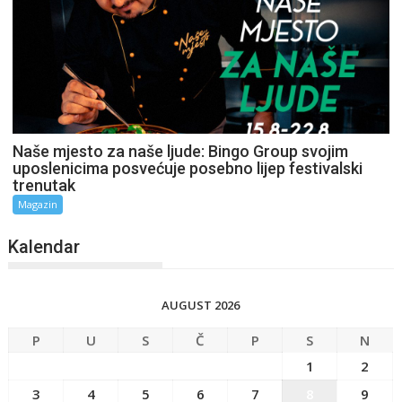
Naše mjesto za naše ljude: Bingo Group svojim
uposlenicima posvećuje posebno lijep festivalski
trenutak
Magazin
Kalendar
AUGUST 2026
P
U
S
Č
P
S
N
1
2
3
4
5
6
7
8
9