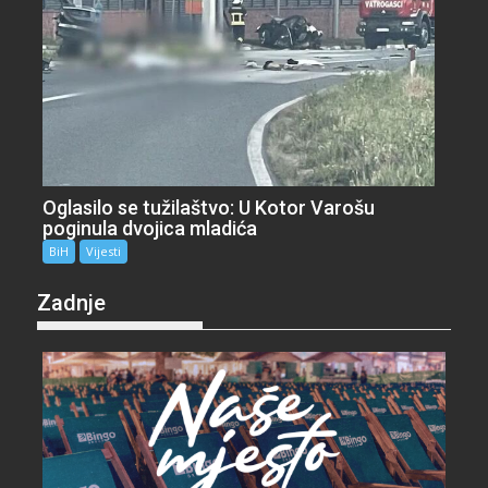
Oglasilo se tužilaštvo: U Kotor Varošu
poginula dvojica mladića
BiH
Vijesti
Zadnje