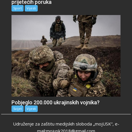
prijetećih poruka
Sport
Vijesti
Pobjeglo 200.000 ukrajinskih vojnika?
Svijet
Vijesti
Udruženje za zaštitu medijskih sloboda „mojUSK“, e-
mail:mojusk2018@gmail.com