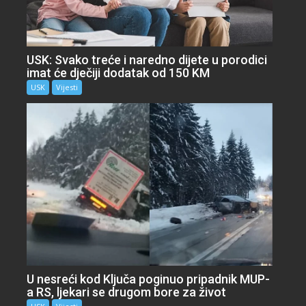
USK: Svako treće i naredno dijete u porodici
imat će dječiji dodatak od 150 KM
USK
Vijesti
U nesreći kod Ključa poginuo pripadnik MUP-
a RS, ljekari se drugom bore za život