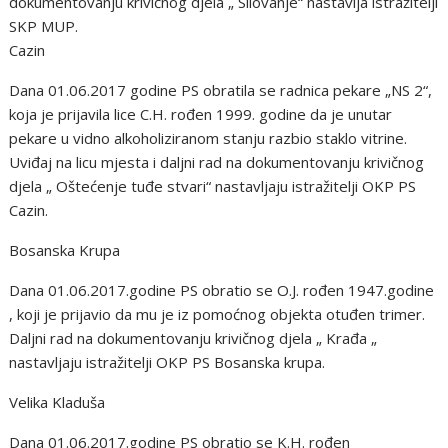
dokumentovanju krivičnog djela „ Silovanje“ nastavlja istražitelji
SKP MUP.
Cazin
Dana 01.06.2017 godine PS obratila se radnica pekare „NS 2“,
koja je prijavila lice C.H. rođen 1999. godine da je unutar
pekare u vidno alkoholiziranom stanju razbio staklo vitrine.
Uviđaj na licu mjesta i daljni rad na dokumentovanju krivičnog
djela „ Oštećenje tuđe stvari“ nastavljaju istražitelji OKP PS
Cazin.
Bosanska Krupa
Dana 01.06.2017.godine PS obratio se O.J. rođen 1947.godine
, koji je prijavio da mu je iz pomoćnog objekta otuđen trimer.
Daljni rad na dokumentovanju krivičnog djela „ Krađa „
nastavljaju istražitelji OKP PS Bosanska krupa.
Velika Kladuša
Dana 01.06.2017.godine PS obratio se K.H. rođen