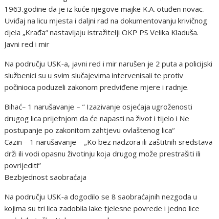
1963.godine da je iz kuće njegove majke K.A. otuđen novac.
Uviđaj na licu mjesta i daljni rad na dokumentovanju krivičnog
djela „Krađa“ nastavljaju istražitelji OKP PS Velika Kladuša.
Javni red i mir
Na području USK-a, javni red i mir narušen je 2 puta a policijski
službenici su u svim slučajevima intervenisali te protiv
počinioca poduzeli zakonom predviđene mjere i radnje.
Bihać– 1 narušavanje – “ Izazivanje osjećaja ugroženosti
drugog lica prijetnjom da će napasti na život i tijelo i Ne
postupanje po zakonitom zahtjevu ovlaštenog lica“
Cazin – 1 narušavanje – „Ko bez nadzora ili zaštitnih sredstava
drži ili vodi opasnu životinju koja drugog može prestrašiti ili
povrijediti“
Bezbjednost saobraćaja
Na području USK-a dogodilo se 8 saobraćajnih nezgoda u
kojima su tri lica zadobila lake tjelesne povrede i jedno lice