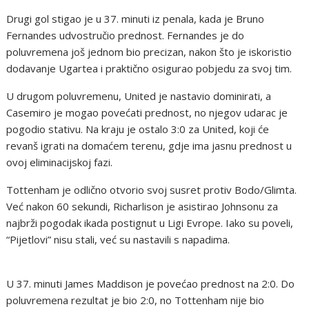
Drugi gol stigao je u 37. minuti iz penala, kada je Bruno
Fernandes udvostručio prednost. Fernandes je do
poluvremena još jednom bio precizan, nakon što je iskoristio
dodavanje Ugartea i praktično osigurao pobjedu za svoj tim.
U drugom poluvremenu, United je nastavio dominirati, a
Casemiro je mogao povećati prednost, no njegov udarac je
pogodio stativu. Na kraju je ostalo 3:0 za United, koji će
revanš igrati na domaćem terenu, gdje ima jasnu prednost u
ovoj eliminacijskoj fazi.
Tottenham je odlično otvorio svoj susret protiv Bodo/Glimta.
Već nakon 60 sekundi, Richarlison je asistirao Johnsonu za
najbrži pogodak ikada postignut u Ligi Evrope. Iako su poveli,
“Pijetlovi” nisu stali, već su nastavili s napadima.
U 37. minuti James Maddison je povećao prednost na 2:0. Do
poluvremena rezultat je bio 2:0, no Tottenham nije bio