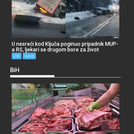
U nesreći kod Ključa poginuo pripadnik MUP-
a RS, ljekari se drugom bore za život
USK
Vijesti
BiH