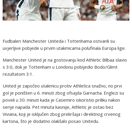
Fudbaleri Manchester Uniteda i Tottenhama ostvarili su
uvjerljive pobjede u prvim utakmicama polufinala Europa lige.
Manchester United je na gostovanju kod Athletic Bilbaa slavio
s 3:0, dok je Tottenham u Londonu pobijedio Bodo/Glimt
rezultatom 3:1.
United je započeo utakmicu protiv Athletica snažno, no prvi
gol je poništen u 6. minuti zbog ofsajda Garnacha. Englezi su
poveli u 30. minuti kada je Casemiro iskoristio priliku nakon
serije napada. Pet minuta kasnije, Athletic je ostao bez
Viviana, koji je isključen zbog prekršaja i direktnog crvenog
kartona, što je dodatno olakšalo posao Unitedu.