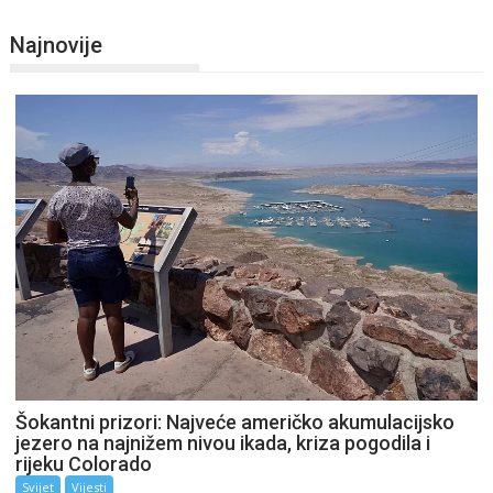
Najnovije
Šokantni prizori: Najveće američko akumulacijsko
jezero na najnižem nivou ikada, kriza pogodila i
rijeku Colorado
Svijet
Vijesti