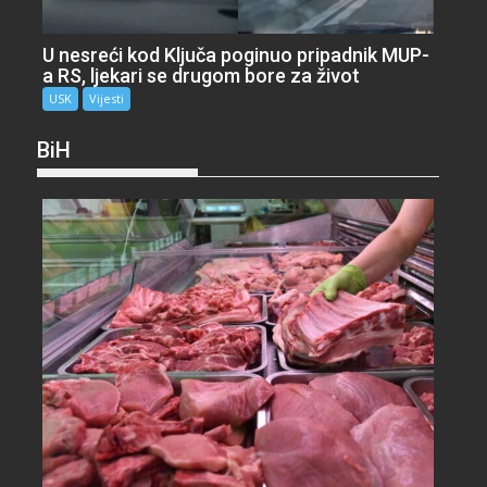
U nesreći kod Ključa poginuo pripadnik MUP-
a RS, ljekari se drugom bore za život
USK
Vijesti
BiH