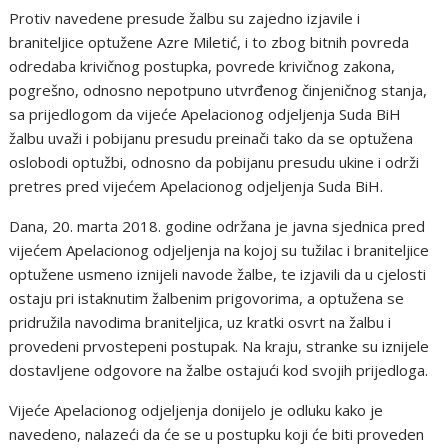
Protiv navedene presude žalbu su zajedno izjavile i
braniteljice optužene Azre Miletić, i to zbog bitnih povreda
odredaba krivičnog postupka, povrede krivičnog zakona,
pogrešno, odnosno nepotpuno utvrđenog činjeničnog stanja,
sa prijedlogom da vijeće Apelacionog odjeljenja Suda BiH
žalbu uvaži i pobijanu presudu preinači tako da se optužena
oslobodi optužbi, odnosno da pobijanu presudu ukine i održi
pretres pred vijećem Apelacionog odjeljenja Suda BiH.
Dana, 20. marta 2018. godine održana je javna sjednica pred
vijećem Apelacionog odjeljenja na kojoj su tužilac i braniteljice
optužene usmeno iznijeli navode žalbe, te izjavili da u cjelosti
ostaju pri istaknutim žalbenim prigovorima, a optužena se
pridružila navodima braniteljica, uz kratki osvrt na žalbu i
provedeni prvostepeni postupak. Na kraju, stranke su iznijele
dostavljene odgovore na žalbe ostajući kod svojih prijedloga.
Vijeće Apelacionog odjeljenja donijelo je odluku kako je
navedeno, nalazeći da će se u postupku koji će biti proveden