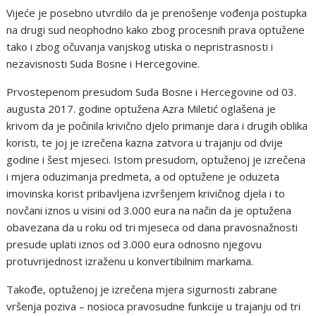
Vijeće je posebno utvrdilo da je prenošenje vođenja postupka
na drugi sud neophodno kako zbog procesnih prava optužene
tako i zbog očuvanja vanjskog utiska o nepristrasnosti i
nezavisnosti Suda Bosne i Hercegovine.
Prvostepenom presudom Suda Bosne i Hercegovine od 03.
augusta 2017. godine optužena Azra Miletić oglašena je
krivom da je počinila krivično djelo primanje dara i drugih oblika
koristi, te joj je izrečena kazna zatvora u trajanju od dvije
godine i šest mjeseci. Istom presudom, optuženoj je izrečena
i mjera oduzimanja predmeta, a od optužene je oduzeta
imovinska korist pribavljena izvršenjem krivičnog djela i to
novčani iznos u visini od 3.000 eura na način da je optužena
obavezana da u roku od tri mjeseca od dana pravosnažnosti
presude uplati iznos od 3.000 eura odnosno njegovu
protuvrijednost izraženu u konvertibilnim markama.
Takođe, optuženoj je izrečena mjera sigurnosti zabrane
vršenja poziva – nosioca pravosudne funkcije u trajanju od tri