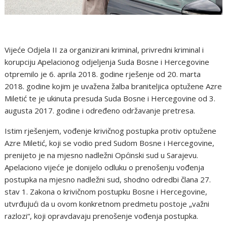
Vijeće Odjela II za organizirani kriminal, privredni kriminal i
korupciju Apelacionog odjeljenja Suda Bosne i Hercegovine
otpremilo je 6. aprila 2018. godine rješenje od 20. marta
2018. godine kojim je uvažena žalba braniteljica optužene Azre
Miletić te je ukinuta presuda Suda Bosne i Hercegovine od 3.
augusta 2017. godine i određeno održavanje pretresa.
Istim rješenjem, vođenje krivičnog postupka protiv optužene
Azre Miletić, koji se vodio pred Sudom Bosne i Hercegovine,
prenijeto je na mjesno nadležni Općinski sud u Sarajevu.
Apelaciono vijeće je donijelo odluku o prenošenju vođenja
postupka na mjesno nadležni sud, shodno odredbi člana 27.
stav 1. Zakona o krivičnom postupku Bosne i Hercegovine,
utvrđujući da u ovom konkretnom predmetu postoje „važni
razlozi“, koji opravdavaju prenošenje vođenja postupka.