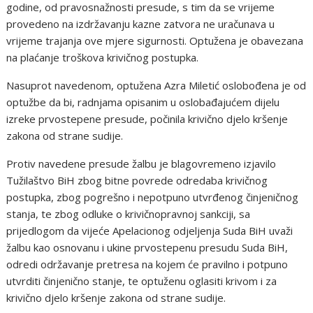
godine, od pravosnažnosti presude, s tim da se vrijeme
provedeno na izdržavanju kazne zatvora ne uračunava u
vrijeme trajanja ove mjere sigurnosti. Optužena je obavezana
na plaćanje troškova krivičnog postupka.
Nasuprot navedenom, optužena Azra Miletić oslobođena je od
optužbe da bi, radnjama opisanim u oslobađajućem dijelu
izreke prvostepene presude, počinila krivično djelo kršenje
zakona od strane sudije.
Protiv navedene presude žalbu je blagovremeno izjavilo
Tužilaštvo BiH zbog bitne povrede odredaba krivičnog
postupka, zbog pogrešno i nepotpuno utvrđenog činjeničnog
stanja, te zbog odluke o krivičnopravnoj sankciji, sa
prijedlogom da vijeće Apelacionog odjeljenja Suda BiH uvaži
žalbu kao osnovanu i ukine prvostepenu presudu Suda BiH,
odredi održavanje pretresa na kojem će pravilno i potpuno
utvrditi činjenično stanje, te optuženu oglasiti krivom i za
krivično djelo kršenje zakona od strane sudije.