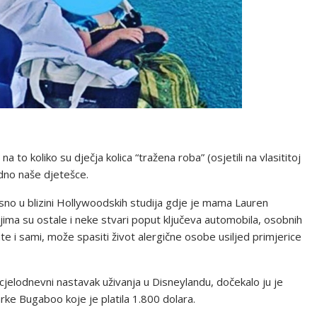
o koliko su dječja kolica “tražena roba” (osjetili na vlasititoj
edno naše djetešce.
no u blizini Hollywoodskih studija gdje je mama Lauren
njima su ostale i neke stvari poput ključeva automobila, osobnih
ate i sami, može spasiti život alergične osobe usiljed primjerice
 cjelodnevni nastavak uživanja u Disneylandu, dočekalo ju je
arke Bugaboo koje je platila 1.800 dolara.