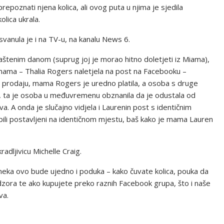
prepoznati njena kolica, ali ovog puta u njima je sjedila
olica ukrala.
osvanula je i na TV-u, na kanalu News 6.
aštenim danom (suprug joj je morao hitno doletjeti iz Miama),
mama – Thalia Rogers naletjela na post na Facebooku –
 prodaju, mama Rogers je uredno platila, a osoba s druge
šla, ta je osoba u međuvremenu obznanila da je odustala od
va. A onda je slučajno vidjela i Laurenin post s identičnim
i bili postavljeni na identičnom mjestu, baš kako je mama Lauren
kradljivicu Michelle Craig.
 neka ovo bude ujedno i poduka – kako čuvate kolica, pouka da
dzora te ako kupujete preko raznih Facebook grupa, što i naše
va.