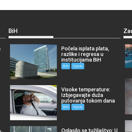
BiH
Za
a
Počela isplata plata,
razlike i regresa u
institucijama BiH
BiH
Vijesti
Visoke temperature:
Izbjegavajte duža
putovanja tokom dana
BiH
Vijesti
Oglasilo se tužilaštvo: U
P-