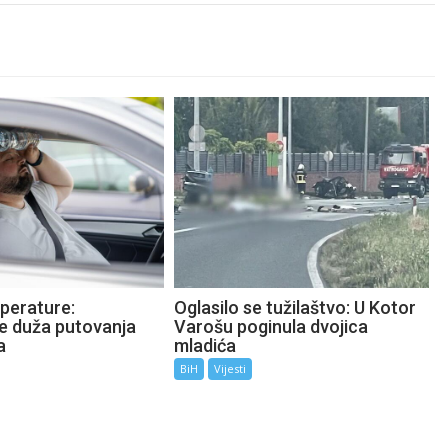
perature:
Oglasilo se tužilaštvo: U Kotor
te duža putovanja
Varošu poginula dvojica
a
mladića
BiH
Vijesti