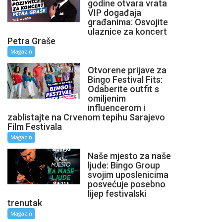
godine otvara vrata
VIP događaja
građanima: Osvojite
ulaznice za koncert
Petra Graše
Magazin
Otvorene prijave za
Bingo Festival Fits:
Odaberite outfit s
omiljenim
influencerom i
zablistajte na Crvenom tepihu Sarajevo
Film Festivala
Magazin
Naše mjesto za naše
ljude: Bingo Group
svojim uposlenicima
posvećuje posebno
lijep festivalski
trenutak
Magazin