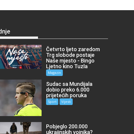
dnje
Četvrto ljeto zaredom
Trg slobode postaje
Naše mjesto - Bingo
Ljetno kino Tuzla
Magazin
Sudac sa Mundijala
dobio preko 6.000
prijetećih poruka
Sport
Vijesti
Pobjeglo 200.000
ukrajinskih vojnika?