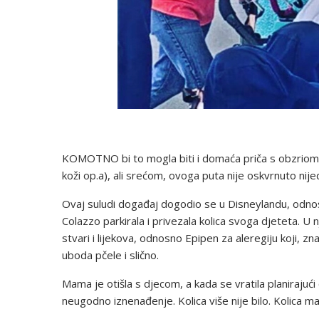
KOMOTNO bi to mogla biti i domaća priča s obzriom na t
koži op.a), ali srećom, ovoga puta nije oskvrnuto nij
Ovaj suludi događaj dogodio se u Disneylandu, odnos
Colazzo parkirala i privezala kolica svoga djeteta. U 
stvari i lijekova, odnosno Epipen za aleregiju koji, zn
uboda pčele i slično.
Mama je otišla s djecom, a kada se vratila planirajući
neugodno iznenađenje. Kolica više nije bilo. Kolica m