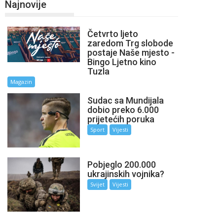
Najnovije
Četvrto ljeto
zaredom Trg slobode
postaje Naše mjesto -
Bingo Ljetno kino
Tuzla
Magazin
Sudac sa Mundijala
dobio preko 6.000
prijetećih poruka
Sport
Vijesti
Pobjeglo 200.000
ukrajinskih vojnika?
Svijet
Vijesti