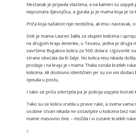
Nestanak je prijavila vlastima, a na kameri su uspjeli 
nepoznata djevojčica, a gurala ju je mama koja je ta k
Priča koja nažalost nije neobična, ali ima i nastavak, 
Dok je mama Lauren žalila za skupim kolicima i uprop
na drugom kraju Amerike, u Texasu, jedna je druga 
savršena Bugaboo kolica za 500 dolara. Ugovorile su
strane obećala da ih šalje. No kolica nisu nikada do
prodaje i na kraju je i mama Thalia ostala kratkih ruka
kolicima. Ali doslovno identičnim jer su svi oni dodac
opisala u postu.
I tako se priča odvrtjela pa je policija uspjela locirati 
Tako su se kolica vratila u prave ruke, a svima vama
osobne stvari nikada ne ostavljate u kolicima bez na
mame masovno čine – možda i vi ostane kratkih ruka
BiH