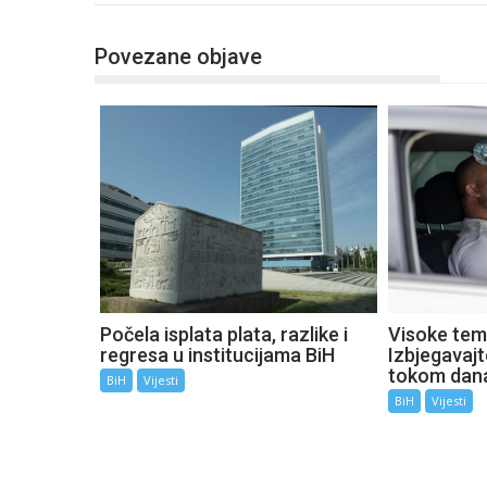
Povezane objave
Počela isplata plata, razlike i
Visoke tem
regresa u institucijama BiH
Izbjegavaj
tokom dan
BiH
Vijesti
BiH
Vijesti