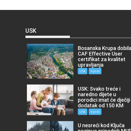
USK
Bosanska Krupa dobil
CAF Effective User
certifikat za kvalitet
upravljanja
USK
Vijesti
USK: Svako treće i
naredno dijete u
porodici imat će dječiji
dodatak od 150 KM
USK
Vijesti
U nesreći kod Ključa
poginuo pripadnik MU