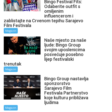
Bingo Festival Fits:
Odaberite outfit s
omiljenim
influencerom i
zablistajte na Crvenom tepihu Sarajevo
Film Festivala
Magazin
Naše mjesto za naše
ljude: Bingo Group
svojim uposlenicima
posvećuje posebno
lijep festivalski
trenutak
Magazin
Bingo Group nastavlja
sponzorstvo
Sarajevo Film
Festivala Partnerstvo
koje kulturu približava
ljudima
Magazin