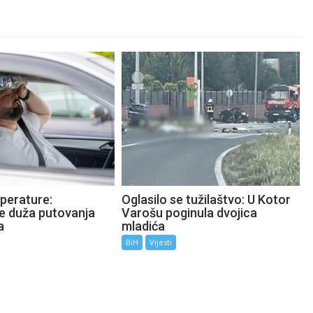
perature:
Oglasilo se tužilaštvo: U Kotor
te duža putovanja
Varošu poginula dvojica
a
mladića
BiH
Vijesti