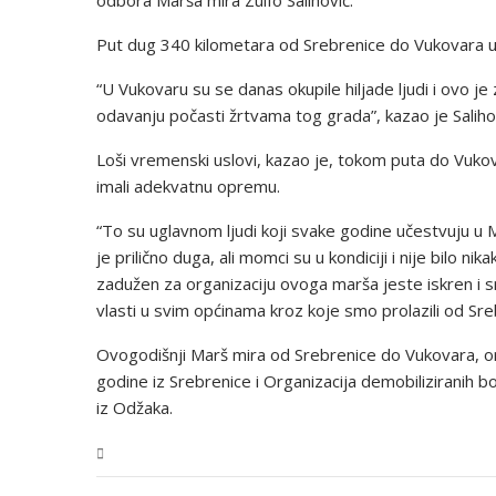
Put dug 340 kilometara od Srebrenice do Vukovara uč
“U Vukovaru su se danas okupile hiljade ljudi i ovo je
odavanju počasti žrtvama tog grada”, kazao je Salihov
Loši vremenski uslovi, kazao je, tokom puta do Vukova
imali adekvatnu opremu.
“To su uglavnom ljudi koji svake godine učestvuju u
je prilično duga, ali momci su u kondiciji i nije bilo 
zadužen za organizaciju ovoga marša jeste iskren i s
vlasti u svim općinama kroz koje smo prolazili od Sre
Ovogodišnji Marš mira od Srebrenice do Vukovara, organ
godine iz Srebrenice i Organizacija demobiliziranih
iz Odžaka.
BiH