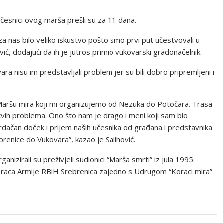
esnici ovog marša prešli su za 11 dana.
 za nas bilo veliko iskustvo pošto smo prvi put učestvovali u
ić, dodajući da ih je jutros primio vukovarski gradonačelnik.
ra nisu im predstavljali problem jer su bili dobro pripremljeni i
 Maršu mira koji mi organizujemo od Nezuka do Potočara. Trasa
nikakvih problema. Ono što nam je drago i meni koji sam bio
rdačan doček i prijem naših učesnika od građana i predstavnika
brenice do Vukovara”, kazao je Salihović.
izirali su preživjeli sudionici “Marša smrti” iz jula 1995.
 boraca Armije RBiH Srebrenica zajedno s Udrugom “Koraci mira”