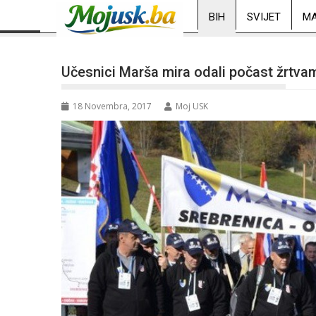
BIH
SVIJET
MA
Učesnici Marša mira odali počast žrtv
18 Novembra, 2017
Moj USK