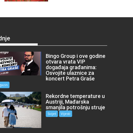
dnje
Bingo Group i ove godine
otvara vrata VIP
događaja građanima:
Osvojite ulaznice za
koncert Petra Graše
gazin
Rekordne temperature u
Austriji, Mađarska
smanjila potrošnju struje
Svijet
Vijesti