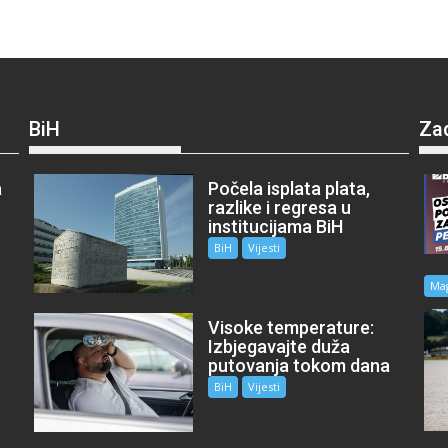
BiH
Za
a
Počela isplata plata,
razlike i regresa u
institucijama BiH
BiH
Vijesti
Ma
Visoke temperature:
Izbjegavajte duža
putovanja tokom dana
BiH
Vijesti