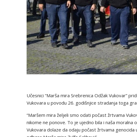
Učesnici “Marša mira Srebrenica Odžak Vukovar” pridr
Vukovara u povodu 26. godišnjice stradanja toga gr
“Maršem mira željeli smo odati počast žrtvama Vukovar
nikome ne ponove. To je ujedno bila i naša moralna o
Vukovara dolaze da odaju počast žrtvama genocida u
odbora Marša mira Zulfo Salihović.