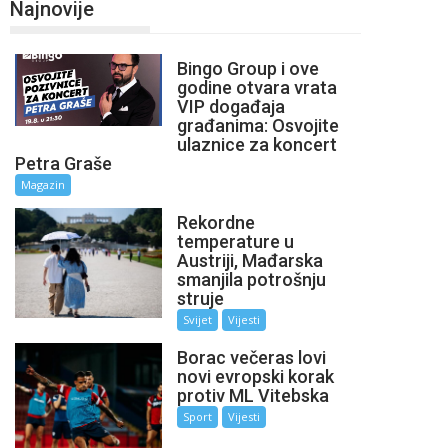
Najnovije
Bingo Group i ove
godine otvara vrata
VIP događaja
građanima: Osvojite
ulaznice za koncert
Petra Graše
Magazin
Rekordne
temperature u
Austriji, Mađarska
smanjila potrošnju
struje
Svijet
Vijesti
Borac večeras lovi
novi evropski korak
protiv ML Vitebska
Sport
Vijesti