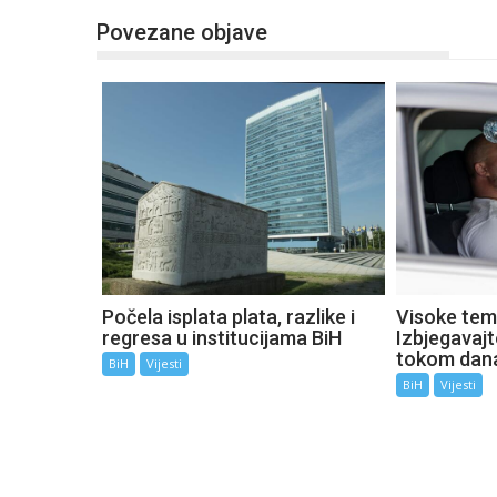
Povezane objave
Počela isplata plata, razlike i
Visoke tem
regresa u institucijama BiH
Izbjegavaj
tokom dan
BiH
Vijesti
BiH
Vijesti