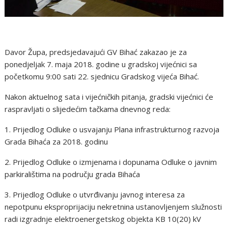
Davor Župa, predsjedavajući GV Bihać zakazao je za
ponedjeljak 7. maja 2018. godine u gradskoj vijećnici sa
početkomu 9:00 sati 22. sjednicu Gradskog vijeća Bihać.
Nakon aktuelnog sata i vijećničkih pitanja, gradski vijećnici će
raspravljati o slijedećim tačkama dnevnog reda:
1. Prijedlog Odluke o usvajanju Plana infrastrukturnog razvoja
Grada Bihaća za 2018. godinu
2. Prijedlog Odluke o izmjenama i dopunama Odluke o javnim
parkiralištima na području grada Bihaća
3. Prijedlog Odluke o utvrđivanju javnog interesa za
nepotpunu eksproprijaciju nekretnina ustanovljenjem služnosti
radi izgradnje elektroenergetskog objekta KB 10(20) kV