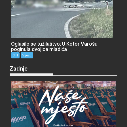
Oglasilo se tužilaštvo: U Kotor Varošu
poginula dvojica mladića
BiH
Vijesti
Zadnje