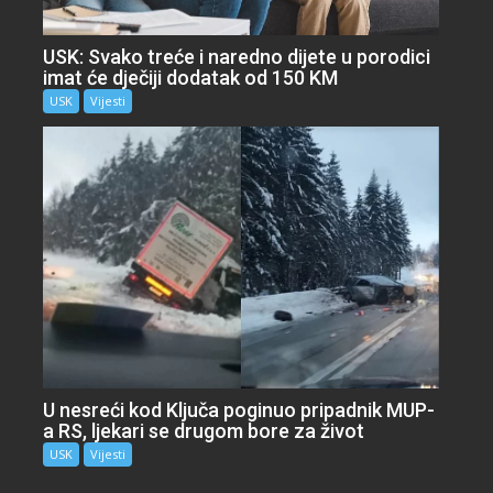
USK: Svako treće i naredno dijete u porodici
imat će dječiji dodatak od 150 KM
USK
Vijesti
U nesreći kod Ključa poginuo pripadnik MUP-
a RS, ljekari se drugom bore za život
USK
Vijesti