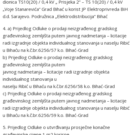
dionica TS10(20) / 0,4 kV „ Prisjeka 2“ – TS 10(20) / 0,4 kV
„Voje Stanarevića“ Grad Bihać u korist JP Elektroprivreda BiH
d.d. Sarajevo. Podružnica „Elektrodistribucija“ Bihać
4. a) Prijedlog Odluke o prodaji neizgrađenog gradskog
građevinskog zemljišta putem javnog nadmetanja – licitacije
radi izgradnje objekta individualnog stanovanja u naselju Ribić
u Bihaću na k.č.br.6256/57 k.o. Bihać-Grad
b) Prijedlog Odluke o prodaji neizgrađenog gradskog
građevinskog zemljišta putem
javnog nadmetanja – licitacije radi izgradnje objekta
individualnog stanovanja u
naselju Ribić u Bihaću na k.č.br.6256/58 k.o. Bihać-Grad
c) Prijedlog Odluke o prodaji neizgrađenog gradskog
građevinskog zemljišta putem javnog nadmetanja – licitacije
radi izgradnje objekta individualnog stanovanja u naselju Ribić
u Bihaću na k.č.br.6256/59 k.o. Bihać-Grad
5. Prijedlog Odluke o utvrđivanju prosječne konačne
građevinske cijene 1 m2 korisne