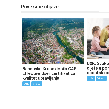
Povezane objave
USK: Svako
dijete u por
Bosanska Krupa dobila CAF
dodatak o
Effective User certifikat za
kvalitet upravljanja
USK
Vijesti
USK
Vijesti