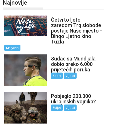
Najnovije
Četvrto ljeto
zaredom Trg slobode
postaje Naše mjesto -
Bingo Ljetno kino
Tuzla
Magazin
Sudac sa Mundijala
dobio preko 6.000
prijetećih poruka
Sport
Vijesti
Pobjeglo 200.000
ukrajinskih vojnika?
Svijet
Vijesti