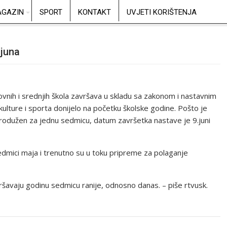
GAZIN
SPORT
KONTAKT
UVJETI KORIŠTENJA
 juna
vnih i srednjih škola završava u skladu sa zakonom i nastavnim
kulture i sporta donijelo na početku školske godine. Pošto je
produžen za jednu sedmicu, datum završetka nastave je 9.juni
sedmici maja i trenutno su u toku pripreme za polaganje
vršavaju godinu sedmicu ranije, odnosno danas. – piše rtvusk.