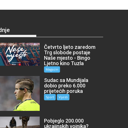
dnje
Četvrto ljeto zaredom
Trg slobode postaje
Naše mjesto - Bingo
Ljetno kino Tuzla
Magazin
Sudac sa Mundijala
dobio preko 6.000
prijetećih poruka
Sport
Vijesti
Pobjeglo 200.000
ukrajinskih vojnika?