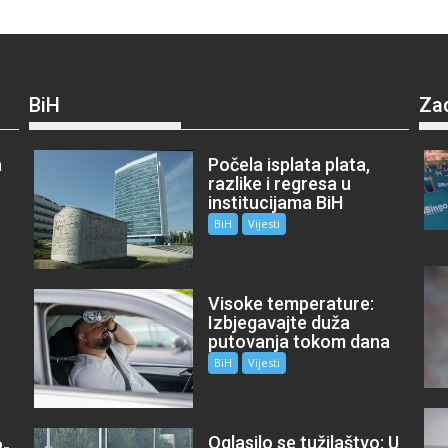
BiH
Za
a
Počela isplata plata,
razlike i regresa u
institucijama BiH
BiH
Vijesti
Visoke temperature:
Izbjegavajte duža
putovanja tokom dana
BiH
Vijesti
Oglasilo se tužilaštvo: U
P-