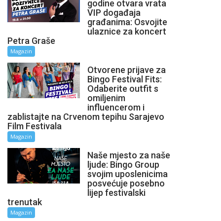
godine otvara vrata
VIP događaja
građanima: Osvojite
ulaznice za koncert
Petra Graše
Magazin
Otvorene prijave za
Bingo Festival Fits:
Odaberite outfit s
omiljenim
influencerom i
zablistajte na Crvenom tepihu Sarajevo
Film Festivala
Magazin
Naše mjesto za naše
ljude: Bingo Group
svojim uposlenicima
posvećuje posebno
lijep festivalski
trenutak
Magazin