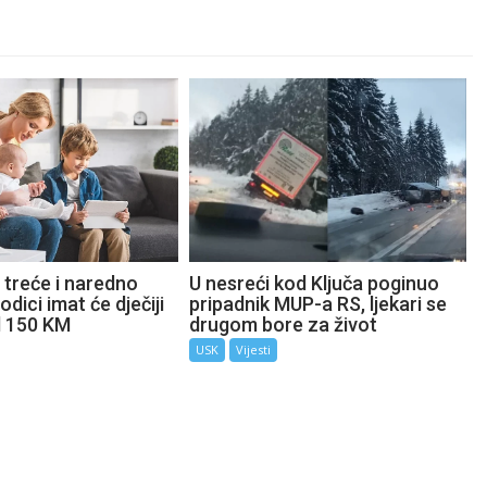
 treće i naredno
U nesreći kod Ključa poginuo
odici imat će dječiji
pripadnik MUP-a RS, ljekari se
d 150 KM
drugom bore za život
USK
Vijesti