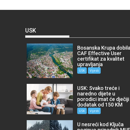
USK
Bosanska Krupa dobil
CAF Effective User
certifikat za kvalitet
upravljanja
USK
Vijesti
USK: Svako treće i
naredno dijete u
porodici imat će dječiji
dodatak od 150 KM
USK
Vijesti
U nesreći kod Ključa
poginuo pripadnik MU