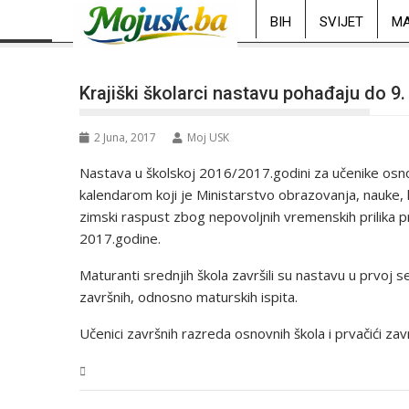
BIH
SVIJET
MA
Krajiški školarci nastavu pohađaju do 9.
2 Juna, 2017
Moj USK
Nastava u školskoj 2016/2017.godini za učenike osno
kalendarom koji je Ministarstvo obrazovanja, nauke, 
zimski raspust zbog nepovoljnih vremenskih prilika 
2017.godine.
Maturanti srednjih škola završili su nastavu u prvoj 
završnih, odnosno maturskih ispita.
Učenici završnih razreda osnovnih škola i prvačići za
USK