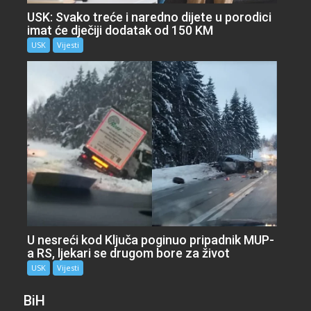
USK: Svako treće i naredno dijete u porodici
imat će dječiji dodatak od 150 KM
USK
Vijesti
U nesreći kod Ključa poginuo pripadnik MUP-
a RS, ljekari se drugom bore za život
USK
Vijesti
BiH