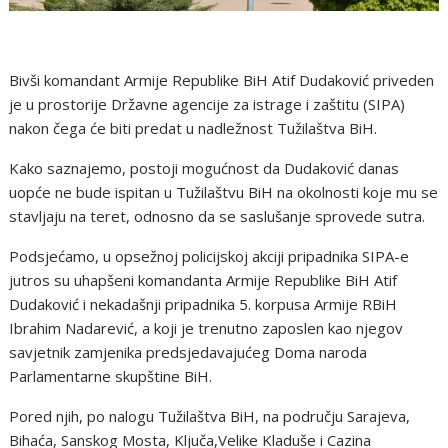
Bivši komandant Armije Republike BiH Atif Dudaković priveden
je u prostorije Državne agencije za istrage i zaštitu (SIPA)
nakon čega će biti predat u nadležnost Tužilaštva BiH.
Kako saznajemo, postoji mogućnost da Dudaković danas
uopće ne bude ispitan u Tužilaštvu BiH na okolnosti koje mu se
stavljaju na teret, odnosno da se saslušanje sprovede sutra.
Podsjećamo, u opsežnoj policijskoj akciji pripadnika SIPA-e
jutros su uhapšeni komandanta Armije Republike BiH Atif
Dudaković i nekadašnji pripadnika 5. korpusa Armije RBiH
Ibrahim Nadarević, a koji je trenutno zaposlen kao njegov
savjetnik zamjenika predsjedavajućeg Doma naroda
Parlamentarne skupštine BiH.
Pored njih, po nalogu Tužilaštva BiH, na području Sarajeva,
Bihaća, Sanskog Mosta, Ključa,Velike Kladuše i Cazina