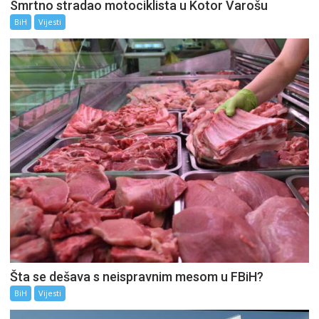
Smrtno stradao motociklista u Kotor Varošu
BiH
Vijesti
Šta se dešava s neispravnim mesom u FBiH?
BiH
Vijesti