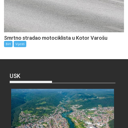
Smrtno stradao motociklista u Kotor Varošu
BiH
Vijesti
USK