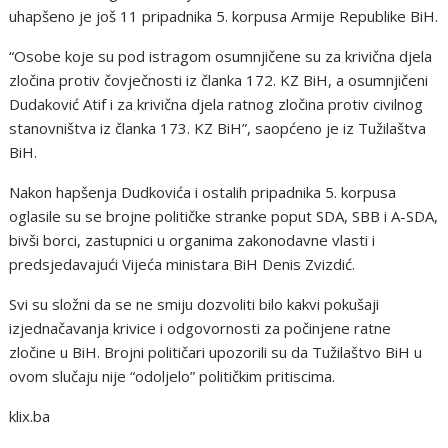
uhapšeno je još 11 pripadnika 5. korpusa Armije Republike BiH.
“Osobe koje su pod istragom osumnjičene su za krivična djela
zločina protiv čovječnosti iz članka 172. KZ BiH, a osumnjičeni
Dudaković Atif i za krivična djela ratnog zločina protiv civilnog
stanovništva iz članka 173. KZ BiH”, saopćeno je iz Tužilaštva
BiH.
Nakon hapšenja Dudkovića i ostalih pripadnika 5. korpusa
oglasile su se brojne političke stranke poput SDA, SBB i A-SDA,
bivši borci, zastupnici u organima zakonodavne vlasti i
predsjedavajući Vijeća ministara BiH Denis Zvizdić.
Svi su složni da se ne smiju dozvoliti bilo kakvi pokušaji
izjednačavanja krivice i odgovornosti za počinjene ratne
zločine u BiH. Brojni političari upozorili su da Tužilaštvo BiH u
ovom slučaju nije “odoljelo” političkim pritiscima.
klix.ba