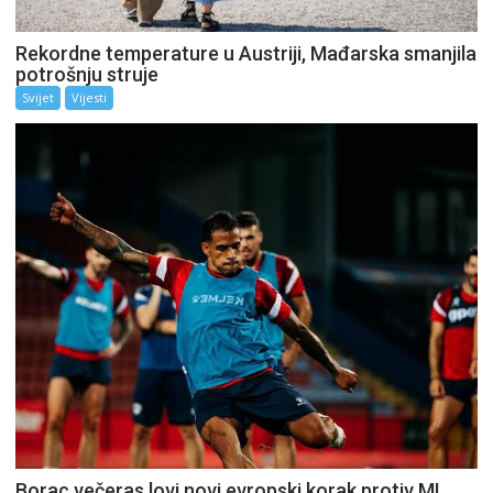
Rekordne temperature u Austriji, Mađarska smanjila
potrošnju struje
Svijet
Vijesti
Borac večeras lovi novi evropski korak protiv ML