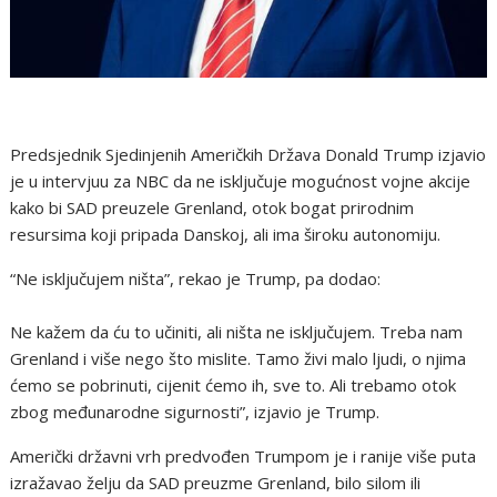
Predsjednik Sjedinjenih Američkih Država Donald Trump izjavio
je u intervjuu za NBC da ne isključuje mogućnost vojne akcije
kako bi SAD preuzele Grenland, otok bogat prirodnim
resursima koji pripada Danskoj, ali ima široku autonomiju.
“Ne isključujem ništa”, rekao je Trump, pa dodao:
Ne kažem da ću to učiniti, ali ništa ne isključujem. Treba nam
Grenland i više nego što mislite. Tamo živi malo ljudi, o njima
ćemo se pobrinuti, cijenit ćemo ih, sve to. Ali trebamo otok
zbog međunarodne sigurnosti”, izjavio je Trump.
Američki državni vrh predvođen Trumpom je i ranije više puta
izražavao želju da SAD preuzme Grenland, bilo silom ili