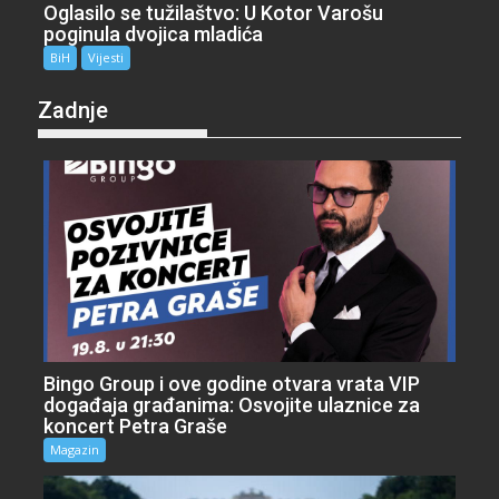
Oglasilo se tužilaštvo: U Kotor Varošu
poginula dvojica mladića
BiH
Vijesti
Zadnje
Bingo Group i ove godine otvara vrata VIP
događaja građanima: Osvojite ulaznice za
koncert Petra Graše
Magazin