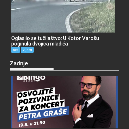
Oglasilo se tužilaštvo: U Kotor Varošu
poginula dvojica mladića
BiH
Vijesti
Zadnje