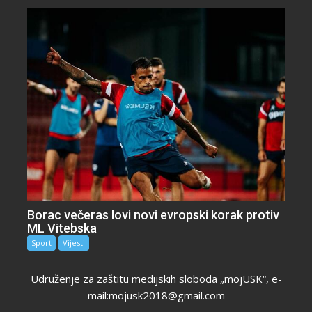
Borac večeras lovi novi evropski korak protiv
ML Vitebska
Sport
Vijesti
Udruženje za zaštitu medijskih sloboda „mojUSK“, e-
mail:mojusk2018@gmail.com