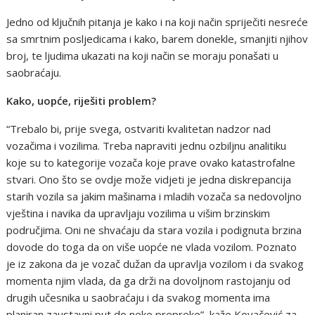
Jedno od ključnih pitanja je kako i na koji način spriječiti nesreće
sa smrtnim posljedicama i kako, barem donekle, smanjiti njihov
broj, te ljudima ukazati na koji način se moraju ponašati u
saobraćaju.
Kako, uopće, riješiti problem?
“Trebalo bi, prije svega, ostvariti kvalitetan nadzor nad
vozačima i vozilima. Treba napraviti jednu ozbiljnu analitiku
koje su to kategorije vozača koje prave ovako katastrofalne
stvari. Ono što se ovdje može vidjeti je jedna diskrepancija
starih vozila sa jakim mašinama i mladih vozača sa nedovoljno
vještina i navika da upravljaju vozilima u višim brzinskim
područjima. Oni ne shvaćaju da stara vozila i podignuta brzina
dovode do toga da on više uopće ne vlada vozilom. Poznato
je iz zakona da je vozač dužan da upravlja vozilom i da svakog
momenta njim vlada, da ga drži na dovoljnom rastojanju od
drugih učesnika u saobraćaju i da svakog momenta ima
planiran zaustavni put do neke prepreke”, kaže Kovačević za