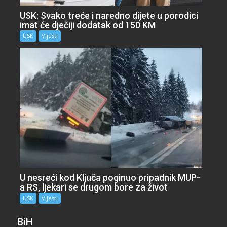
USK: Svako treće i naredno dijete u porodici
imat će dječiji dodatak od 150 KM
USK
Vijesti
U nesreći kod Ključa poginuo pripadnik MUP-
a RS, ljekari se drugom bore za život
USK
Vijesti
BiH