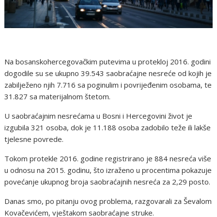
Na bosanskohercegovačkim putevima u protekloj 2016. godini
dogodile su se ukupno 39.543 saobraćajne nesreće od kojih je
zabilježeno njih 7.716 sa poginulim i povrijeđenim osobama, te
31.827 sa materijalnom štetom.
U saobraćajnim nesrećama u Bosni i Hercegovini život je
izgubila 321 osoba, dok je 11.188 osoba zadobilo teže ili lakše
tjelesne povrede.
Tokom protekle 2016. godine registrirano je 884 nesreća više
u odnosu na 2015. godinu, što izraženo u procentima pokazuje
povećanje ukupnog broja saobraćajnih nesreća za 2,29 posto.
Danas smo, po pitanju ovog problema, razgovarali za Ševalom
Kovačevićem, vještakom saobraćajne struke.