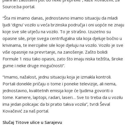
Source.ba portal.
“Šta mi imamo danas, jednostavno imamo situaciju da mladi
ljudi ‘dignu’ vozilo u veća brzinska područja i oni uopće ne znaju
koje sve sile utječu na vozilo. To je strašno. Izuzetno su
opasne sile, prije svega centrifugalna sila koja djeluje bočno u
krivinama, te inercijalne sile koje djeluju na vozilo. Vozilo je sve
više opasnije na prevrtanje, na zanošenje. Zašto bolidi
Formule 1 nisu tako opasni, zato što imaju niska težišta, široke
gume i neke druge mogućnosti”.
“Imamo, nažalost, jednu situaciju koja je izmakla kontroli.
Portali donekle pričaju o tome i poneke televizije, ali nema,
jednostavno, kvalitetnih emisija koje će ljudima govoriti o
tome. Kamere, laptopi, radari, laseri… Sve to treba da u vozilu
ima jedan policajac da bi pratio takva vozila”, tvrdi Ševal
Kovačević za naš portal.
Slučaj Titove ulice u Sarajevu