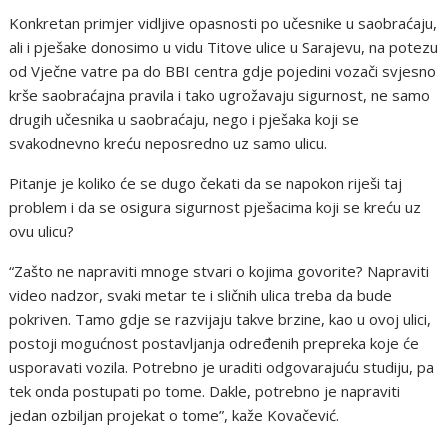
Konkretan primjer vidljive opasnosti po učesnike u saobraćaju,
ali i pješake donosimo u vidu Titove ulice u Sarajevu, na potezu
od Vječne vatre pa do BBI centra gdje pojedini vozači svjesno
krše saobraćajna pravila i tako ugrožavaju sigurnost, ne samo
drugih učesnika u saobraćaju, nego i pješaka koji se
svakodnevno kreću neposredno uz samo ulicu.
Pitanje je koliko će se dugo čekati da se napokon riješi taj
problem i da se osigura sigurnost pješacima koji se kreću uz
ovu ulicu?
“Zašto ne napraviti mnoge stvari o kojima govorite? Napraviti
video nadzor, svaki metar te i sličnih ulica treba da bude
pokriven. Tamo gdje se razvijaju takve brzine, kao u ovoj ulici,
postoji mogućnost postavljanja određenih prepreka koje će
usporavati vozila. Potrebno je uraditi odgovarajuću studiju, pa
tek onda postupati po tome. Dakle, potrebno je napraviti
jedan ozbiljan projekat o tome”, kaže Kovačević.