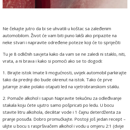
Ne čekajte jutro da bi se uhvatili u koštac sa zaleđenim
automobilom. Život će vam biti puno lakši ako pripazite na
neke stvari i napravite određene poteze koji će to spriječiti
Tu je 8 odličnih savjeta kako da vam se ne zaledi ni staklo, niti,
vrata, a ni brava i kako si pomoći ako se to dogodi:
1. Birajte istok Imate li mogućnosti, uvijek automobil parkirajte
tako da prednji dio bude okrenut na istok. Tako će prve
jutarnje zrake polako otapati led na vjetrobranskom staklu.
2. Pomaže alkohol i sapun Napravite tekućinu za odleđivanje
stakala koju ćete ujutro samo pošpricati po ledu. U bocu
stavite litru alkohola, decilitar vode i 1 čajnu deterdženta za
pranje posuđa. Dobro promućkajte. Postoji još jedan recept –
ulijte u bocu s raspršivačem alkohol i vodu u omjeru 2:1 (dvije