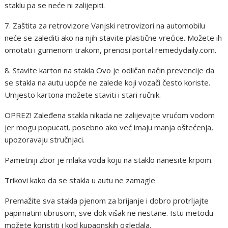
staklu pa se neće ni zalijepiti.
7. Zaštita za retrovizore Vanjski retrovizori na automobilu
neće se zalediti ako na njih stavite plastične vrećice. Možete ih
omotati i gumenom trakom, prenosi portal remedydaily.com.
8. Stavite karton na stakla Ovo je odličan način prevencije da
se stakla na autu uopće ne zalede koji vozači često koriste.
Umjesto kartona možete staviti i stari ručnik.
OPREZ! Zaleđena stakla nikada ne zalijevajte vrućom vodom
jer mogu popucati, posebno ako već imaju manja oštećenja,
upozoravaju stručnjaci.
Pametniji zbor je mlaka voda koju na staklo nanesite krpom.
Trikovi kako da se stakla u autu ne zamagle
Premažite sva stakla pjenom za brijanje i dobro protrljajte
papirnatim ubrusom, sve dok višak ne nestane. Istu metodu
možete koristiti i kod kupaonskih ogledala.