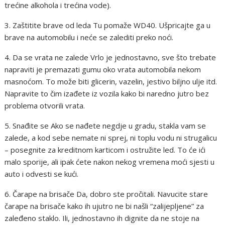
trećine alkohola i trećina vode).
3. Zaštitite brave od leda Tu pomaže WD40. Ušpricajte ga u
brave na automobilu i neće se zalediti preko noći.
4. Da se vrata ne zalede Vrlo je jednostavno, sve što trebate
napraviti je premazati gumu oko vrata automobila nekom
masnoćom. To može biti glicerin, vazelin, jestivo biljno ulje itd.
Napravite to čim izađete iz vozila kako bi naredno jutro bez
problema otvorili vrata.
5. Snađite se Ako se nađete negdje u gradu, stakla vam se
zalede, a kod sebe nemate ni sprej, ni toplu vodu ni strugalicu
– posegnite za kreditnom karticom i ostružite led. To će ići
malo sporije, ali ipak ćete nakon nekog vremena moći sjesti u
auto i odvesti se kući.
6. Čarape na brisače Da, dobro ste pročitali. Navucite stare
čarape na brisače kako ih ujutro ne bi našli “zalijepljene” za
zaleđeno staklo. Ili, jednostavno ih dignite da ne stoje na