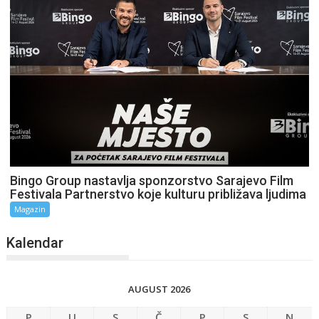
Bingo Group nastavlja sponzorstvo Sarajevo Film
Festivala Partnerstvo koje kulturu približava ljudima
Magazin
Kalendar
AUGUST 2026
P
U
S
Č
P
S
N