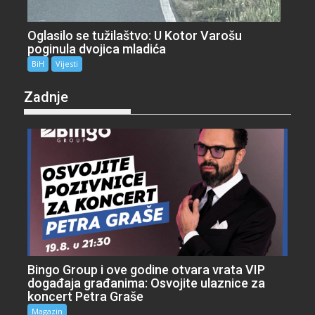
Oglasilo se tužilaštvo: U Kotor Varošu
poginula dvojica mladića
BiH
Vijesti
Zadnje
Bingo Group i ove godine otvara vrata VIP
događaja građanima: Osvojite ulaznice za
koncert Petra Graše
Magazin