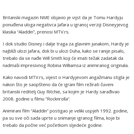
Britanski magazin NME objavio je vijst da je Tomu Hardyju
ponuđena uloga negativca Jafara u igranoj verziji Disneyjevog
klasika “Aladdin”, prenosi MTV.rs.
I dok studio Disney i dalje traga za glavnim junakom, Hardy je
najbliži ulozi Jafara, dok bi u ulozi Duha, kako se ranije pisalo,
trebalo da se nađe Will Smith koji će imati težak zadatak da
nadmaši impresivnog Robina Williamsa iz animiranog originala.
Kako navodi MTV.rs, vijest o Hardyjevom angažmanu stigla je
nakon što je saopšteno da će igrani film režirati čuveni
britanski reditelj Guy Ritchie, sa kojim je Hardy sarađivao
2008. godine u filmu “Rocknrolla“.
Animirani film “Aladdin” postigao je veliki uspjeh 1992. godine,
pa su sve oči sada uprte u snimanje igranog filma, koje bi
trebalo da počne već početkom sljedeće godine.