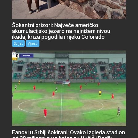
Šokantni prizori: Najveće američko
akumulacijsko jezero na najnižem nivou
ikada, kriza pogodila i rijeku Colorado
Svijet
Vijesti
Fanovi u Srbiji šokirani: Ovako izgleda stadion