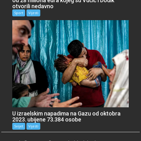
od 28 miliona eura kojeg su Vučić i Dodik
otvorili nedavno
Sport
Vijesti
U izraelskim napadima na Gazu od oktobra
2023. ubijene 73.384 osobe
Svijet
Vijesti