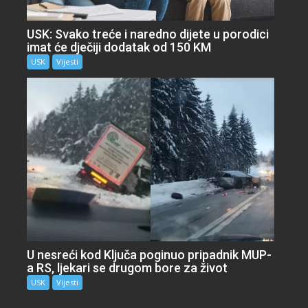
USK: Svako treće i naredno dijete u porodici
imat će dječiji dodatak od 150 KM
USK
Vijesti
U nesreći kod Ključa poginuo pripadnik MUP-
a RS, ljekari se drugom bore za život
USK
Vijesti