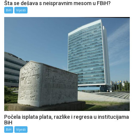
Šta se dešava s neispravnim mesom u FBiH?
BiH
Vijesti
Počela isplata plata, razlike i regresa u institucijama
BiH
BiH
Vijesti