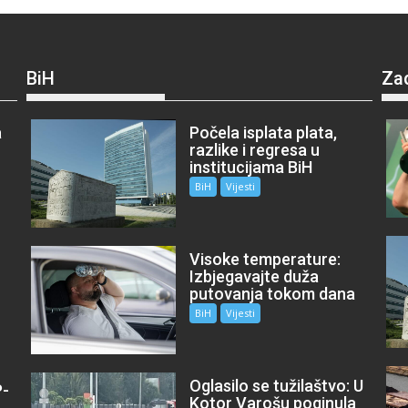
BiH
Za
a
Počela isplata plata,
razlike i regresa u
institucijama BiH
BiH
Vijesti
Visoke temperature:
Izbjegavajte duža
putovanja tokom dana
BiH
Vijesti
Oglasilo se tužilaštvo: U
P-
Kotor Varošu poginula
m