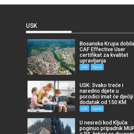
USK
Bosanska Krupa dobil
CAF Effective User
certifikat za kvalitet
upravljanja
USK
Vijesti
USK: Svako treće i
naredno dijete u
porodici imat će dječiji
dodatak od 150 KM
USK
Vijesti
U nesreći kod Ključa
poginuo pripadnik MU
a RS, ljekari se drugo