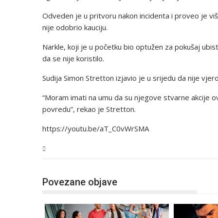
Odveden je u pritvoru nakon incidenta i proveo je vi
nije odobrio kauciju.
Narkle, koji je u početku bio optužen za pokušaj ubist
da se nije koristilo.
Sudija Simon Stretton izjavio je u srijedu da nije vj
“Moram imati na umu da su njegove stvarne akcije ov
povredu”, rekao je Stretton.
https://youtu.be/aT_C0vWrSMA
Magazin
Povezane objave