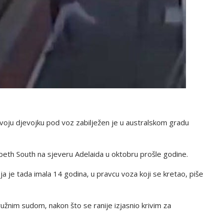
svoju djevojku pod voz zabilježen je u australskom gradu
abeth South na sjeveru Adelaida u oktobru prošle godine.
a je tada imala 14 godina, u pravcu voza koji se kretao, piše
ružnim sudom, nakon što se ranije izjasnio krivim za