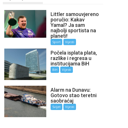
Littler samouvjereno
poručio: Kakav
Yamal? Ja sam
najbolji sportista na
planeti!
Sport
Vijesti
Počela isplata plata,
razlike i regresa u
institucijama BiH
BiH
Vijesti
Alarm na Dunavu:
Gotovo stao teretni
saobraćaj
Svijet
Vijesti