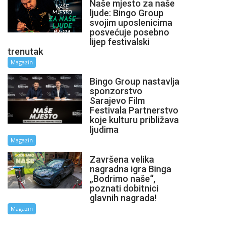
Naše mjesto za naše
ljude: Bingo Group
svojim uposlenicima
posvećuje posebno
lijep festivalski
trenutak
Magazin
Bingo Group nastavlja
sponzorstvo
Sarajevo Film
Festivala Partnerstvo
koje kulturu približava
ljudima
Magazin
Završena velika
nagradna igra Binga
„Bodrimo naše“,
poznati dobitnici
glavnih nagrada!
Magazin