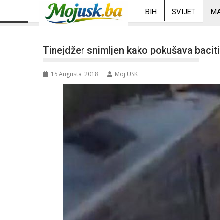
BIH
SVIJET
MA
Tinejdžer snimljen kako pokušava bacit
16 Augusta, 2018
Moj USK