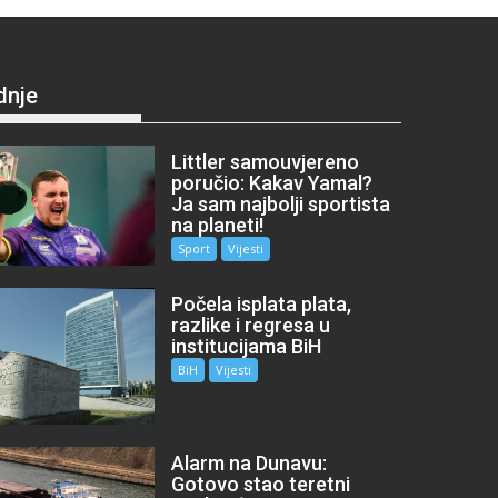
dnje
Littler samouvjereno
poručio: Kakav Yamal?
Ja sam najbolji sportista
na planeti!
Sport
Vijesti
Počela isplata plata,
razlike i regresa u
institucijama BiH
BiH
Vijesti
Alarm na Dunavu:
Gotovo stao teretni