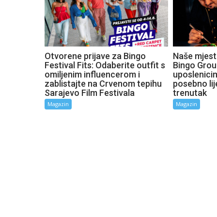
Otvorene prijave za Bingo
Naše mjesto
Festival Fits: Odaberite outfit s
Bingo Grou
omiljenim influencerom i
uposlenici
zablistajte na Crvenom tepihu
posebno lij
Sarajevo Film Festivala
trenutak
Magazin
Magazin