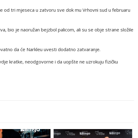
še od tri mjeseca u zatvoru sve dok mu Vrhovni sud u februaru
va, bio je naoružan bejzbol palicom, ali su se obje strane složile
erovatno da će Narkleu uvesti dodatno zatvaranje.
dje kratke, neodgovorne i da uopšte ne uzrokuju fizičku