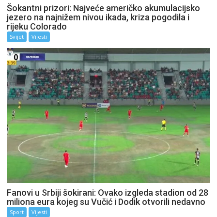
Šokantni prizori: Najveće američko akumulacijsko
jezero na najnižem nivou ikada, kriza pogodila i
rijeku Colorado
Svijet
Vijesti
Fanovi u Srbiji šokirani: Ovako izgleda stadion od 28
miliona eura kojeg su Vučić i Dodik otvorili nedavno
Sport
Vijesti