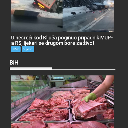
U nesreći kod Ključa poginuo pripadnik MUP-
a RS, ljekari se drugom bore za život
USK
Vijesti
BiH