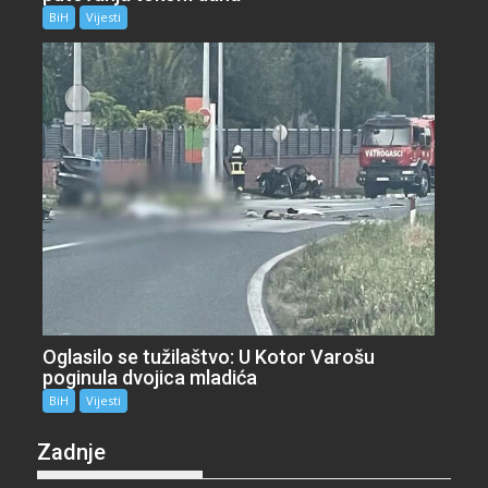
BiH
Vijesti
Oglasilo se tužilaštvo: U Kotor Varošu
poginula dvojica mladića
BiH
Vijesti
Zadnje