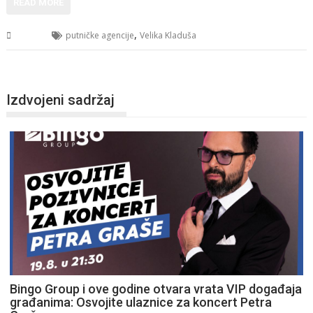
READ MORE
,
USK
putničke agencije
Velika Kladuša
Izdvojeni sadržaj
Bingo Group i ove godine otvara vrata VIP događaja
građanima: Osvojite ulaznice za koncert Petra