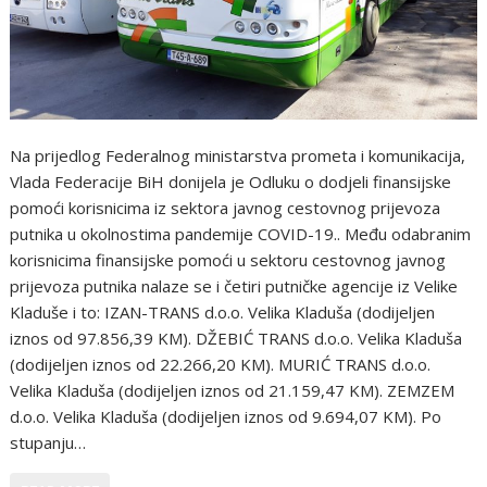
Na prijedlog Federalnog ministarstva prometa i komunikacija,
Vlada Federacije BiH donijela je Odluku o dodjeli finansijske
pomoći korisnicima iz sektora javnog cestovnog prijevoza
putnika u okolnostima pandemije COVID-19.. Među odabranim
korisnicima finansijske pomoći u sektoru cestovnog javnog
prijevoza putnika nalaze se i četiri putničke agencije iz Velike
Kladuše i to: IZAN-TRANS d.o.o. Velika Kladuša (dodijeljen
iznos od 97.856,39 KM). DŽEBIĆ TRANS d.o.o. Velika Kladuša
(dodijeljen iznos od 22.266,20 KM). MURIĆ TRANS d.o.o.
Velika Kladuša (dodijeljen iznos od 21.159,47 KM). ZEMZEM
d.o.o. Velika Kladuša (dodijeljen iznos od 9.694,07 KM). Po
stupanju…