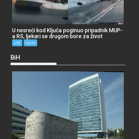
U nesreći kod Ključa poginuo pripadnik MUP-
a RS, ljekari se drugom bore za život
USK
Vijesti
BiH