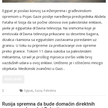
Egipat je poslao konvoj sa inženjerima i građevinskom
opremom u Pojas Gaze poslije naređenja predsjednika Abdela
Fataha el Sisija da se počne obnova ove palestinske enklave,
javila je egipatska državna televizija. Na snimcima koje je
emitovala državna televizija prikazane su desetine bagera,
dizalica i kamiona sa egipatskim zastavama poredanim uz
granicu. U toku su pripreme za prebacivanje ove opreme
preko granice. Tokom 11 dana sukoba sa palestinskim
militantima, Izrael je prošlog mjeseca izvršio veliki broj
vazdušnih udara u ovoj enklavi. Uništeno je i oštećeno mnogo
objekata. Medicinski zvaničnici u Gazi…
READ MORE
,
,
Svijet
Egipat
Gaza
Palestina
Rusija spremna da bude domaćin direktnih