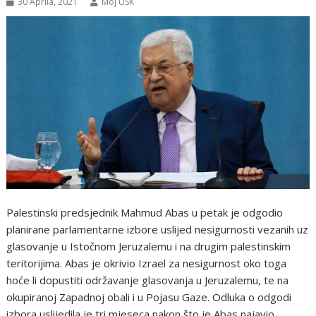
30 Aprila, 2021
Moj USK
Palestinski predsjednik Mahmud Abas u petak je odgodio
planirane parlamentarne izbore uslijed nesigurnosti vezanih uz
glasovanje u Istočnom Jeruzalemu i na drugim palestinskim
teritorijima. Abas je okrivio Izrael za nesigurnost oko toga
hoće li dopustiti održavanje glasovanja u Jeruzalemu, te na
okupiranoj Zapadnoj obali i u Pojasu Gaze. Odluka o odgodi
izbora uslijedila je tri mjeseca nakon što je Abas najavio