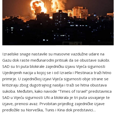
Izraelske snage nastavile su masovne vazdužne udare na
Gazu dok raste međunarodni pritisak da se obustave sukobi.
SAD su tri puta blokirale zajedničku izjavu Vijeća sigurnosti
Ujedinjenih nacija u kojoj se i od Izraela i Plestinaca traži hitno
primirje. U zajedničkoj izjavi Vijeća sigurnosti obje strane se
kritiziraju zbog dugotrajnog nasilja i traži se hitna obustava
sukoba. Međutim, kako navode “Times of Israel” predstavnica
SAD u Vijeću sigurnosti UN-a blokirala je tri puta usvajanje te
izjave, prenosi avaz. Prvobitan prijedlog zajedničke izjave
predložile su Norveška, Tunis i Kina dok predstavici…