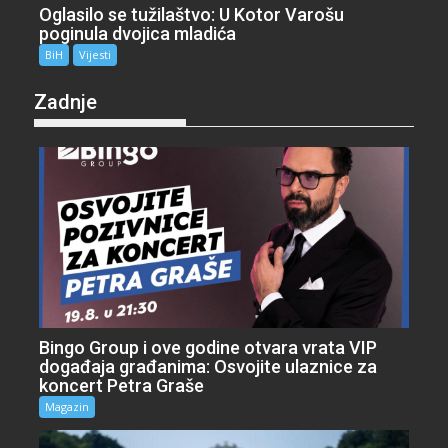
Oglasilo se tužilaštvo: U Kotor Varošu
poginula dvojica mladića
BiH
Vijesti
Zadnje
Bingo Group i ove godine otvara vrata VIP
događaja građanima: Osvojite ulaznice za
koncert Petra Graše
Magazin