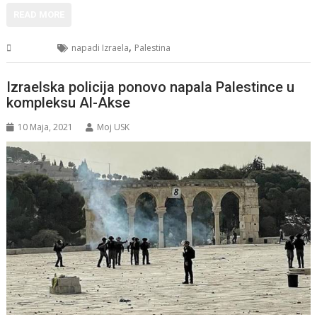
READ MORE
,
Svijet
napadi Izraela
Palestina
Izraelska policija ponovo napala Palestince u
kompleksu Al-Akse
10 Maja, 2021
Moj USK