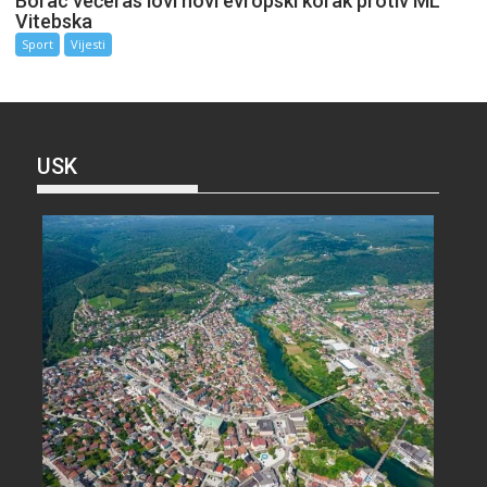
Borac večeras lovi novi evropski korak protiv ML
Vitebska
Sport
Vijesti
USK