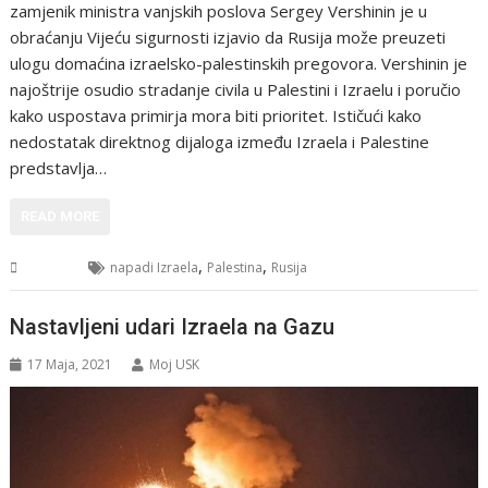
zamjenik ministra vanjskih poslova Sergey Vershinin je u
obraćanju Vijeću sigurnosti izjavio da Rusija može preuzeti
ulogu domaćina izraelsko-palestinskih pregovora. Vershinin je
najoštrije osudio stradanje civila u Palestini i Izraelu i poručio
kako uspostava primirja mora biti prioritet. Ističući kako
nedostatak direktnog dijaloga između Izraela i Palestine
predstavlja…
READ MORE
,
,
Svijet
napadi Izraela
Palestina
Rusija
Nastavljeni udari Izraela na Gazu
17 Maja, 2021
Moj USK