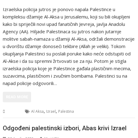
Izraelska policija jutros je ponovo napala Palestince u
kompleksu džamije Al-Aksa u Jerusalemu, koji su bili okupljeni
kako bi spriječili novi upad fanatičnih Jevreja, javlja Anadolu
Agency (AA). Hiljade Palestinaca su jutros nakon jutarnje
molitve sabah-namaza u džamiji Al-Aksa, održali demonstracije
u dvorištu džamije donoseći tekbire (Allah je veliki). Tokom
okupljanja Palestinci su poslali poruke kako neće odstupiti od
Al-Akse i da su spremni žrtvovati se za nju. Potom je stigla
izraelska policija koje je Palestince gađala plastičnim mecima,
suzavcima, plastičnom i zvučnim bombama. Palestinci su na
napad policije odgovorili…
READ MORE
,
,
Svijet
Al Aksa
Izrael
Palestina
Odgođeni palestinski izbori, Abas krivi Izrael