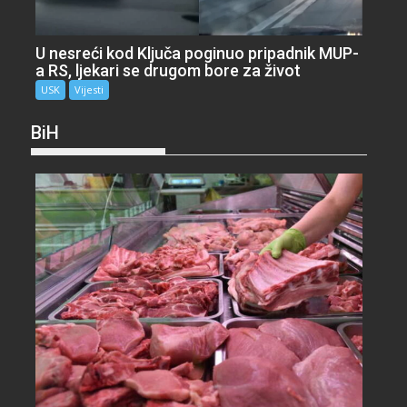
U nesreći kod Ključa poginuo pripadnik MUP-
a RS, ljekari se drugom bore za život
USK
Vijesti
BiH