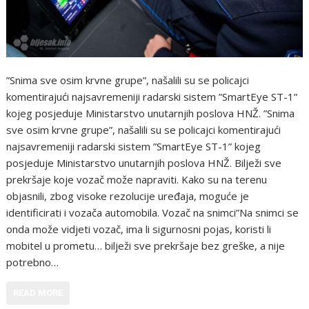
”Snima sve osim krvne grupe”, našalili su se policajci
komentirajući najsavremeniji radarski sistem ”SmartEye ST-1”
kojeg posjeduje Ministarstvo unutarnjih poslova HNŽ. ”Snima
sve osim krvne grupe”, našalili su se policajci komentirajući
najsavremeniji radarski sistem ”SmartEye ST-1” kojeg
posjeduje Ministarstvo unutarnjih poslova HNŽ. Bilježi sve
prekršaje koje vozač može napraviti. Kako su na terenu
objasnili, zbog visoke rezolucije uređaja, moguće je
identificirati i vozača automobila. Vozač na snimci”Na snimci se
onda može vidjeti vozač, ima li sigurnosni pojas, koristi li
mobitel u prometu… bilježi sve prekršaje bez greške, a nije
potrebno…
READ MORE