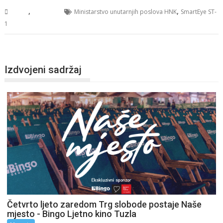
,
,
BiH
Vijesti
Ministarstvo unutarnjih poslova HNK
SmartEye ST-
1
Izdvojeni sadržaj
Četvrto ljeto zaredom Trg slobode postaje Naše
mjesto - Bingo Ljetno kino Tuzla