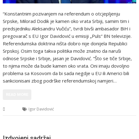
“Konstantnim pozivanjem na referendum o otcjepljenju
Srpske, Milorad Dodik je kamen oko vrata Srbiji, samim tim i
predsjedniku Aleksandru Vučiću”, tvrdi bivši ambasador BiH i
pregovarač s EU Igor Davidović u emisiji „Puls“ BN televizije.
Referendumska doktrina ništa dobro nije donijela Republici
Srpskoj. Osim toga takva politika može znatno da naruši
odnose Srpske i Srbije, jasan je Davidović. “Što se tiče Srbije,
to njima može da bude kamen oko vrata. Oni imaju dovoljno
problema sa Kosovom da bi sada negdje u EU ili Americi bili
sankcionisani zbog podrške referendumskoj namjeri…
READ MORE
BiH
Igor Davidović
Izdvojeni sadržaj