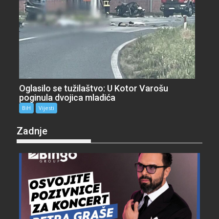
Oglasilo se tužilaštvo: U Kotor Varošu
poginula dvojica mladića
BiH
Vijesti
Zadnje