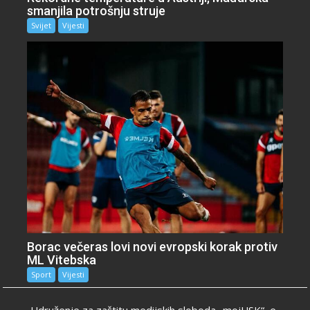
smanjila potrošnju struje
Svijet
Vijesti
Borac večeras lovi novi evropski korak protiv
ML Vitebska
Sport
Vijesti