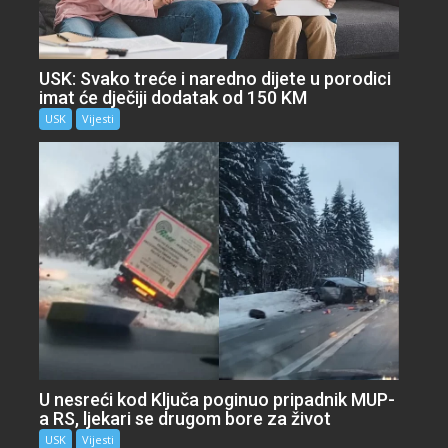
USK: Svako treće i naredno dijete u porodici
imat će dječiji dodatak od 150 KM
USK
Vijesti
U nesreći kod Ključa poginuo pripadnik MUP-
a RS, ljekari se drugom bore za život
USK
Vijesti