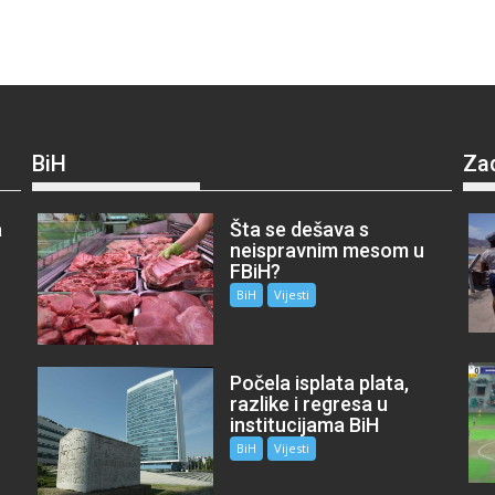
BiH
Za
a
Šta se dešava s
neispravnim mesom u
FBiH?
BiH
Vijesti
Počela isplata plata,
razlike i regresa u
institucijama BiH
BiH
Vijesti