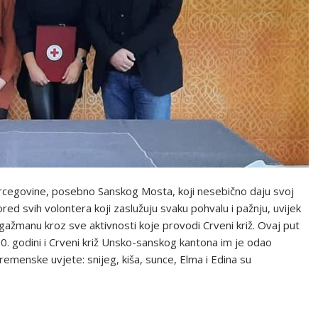
ercegovine, posebno Sanskog Mosta, koji nesebično daju svoj
ored svih volontera koji zaslužuju svaku pohvalu i pažnju, uvijek
gažmanu kroz sve aktivnosti koje provodi Crveni križ. Ovaj put
0. godini i Crveni križ Unsko-sanskog kantona im je odao
emenske uvjete: snijeg, kiša, sunce, Elma i Edina su