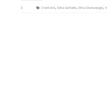
,
,
,
USK
Crveni križ
Edina Sarhatlić
Elma Džamastagić
V