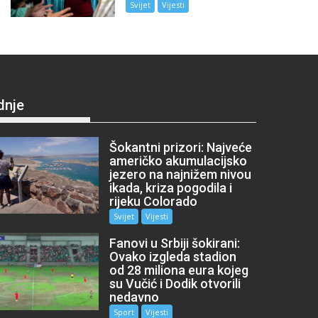
Svijet
Vijesti
dnje
Šokantni prizori: Najveće
američko akumulacijsko
jezero na najnižem nivou
ikada, kriza pogodila i
rijeku Colorado
Svijet
Vijesti
Fanovi u Srbiji šokirani:
Ovako izgleda stadion
od 28 miliona eura kojeg
su Vučić i Dodik otvorili
nedavno
Sport
Vijesti