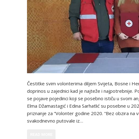
Čestitke svim volonterima diljem Svijeta, Bosne i H
doprinos u zajednici kad je najteže i najpotrebnije. P
se pojave pojedinci koji se posebno ističu u svom an
Elma Džamastagić i Edina Sarhatlić su posebne u 202
priznanje za “Volonter godine 2020. “Bez obzira na vr
svakodnevno putovale iz…
READ MORE