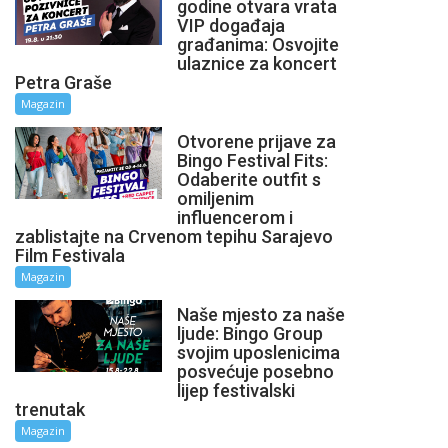
godine otvara vrata
VIP događaja
građanima: Osvojite
ulaznice za koncert
Petra Graše
Magazin
Otvorene prijave za
Bingo Festival Fits:
Odaberite outfit s
omiljenim
influencerom i
zablistajte na Crvenom tepihu Sarajevo
Film Festivala
Magazin
Naše mjesto za naše
ljude: Bingo Group
svojim uposlenicima
posvećuje posebno
lijep festivalski
trenutak
Magazin