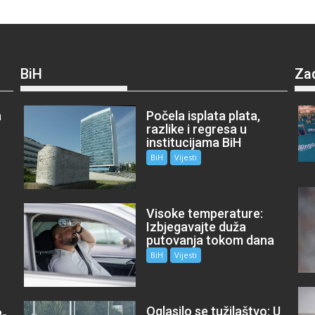
BiH
Za
a
Počela isplata plata,
razlike i regresa u
institucijama BiH
BiH
Vijesti
Visoke temperature:
Izbjegavajte duža
putovanja tokom dana
BiH
Vijesti
Oglasilo se tužilaštvo: U
P-