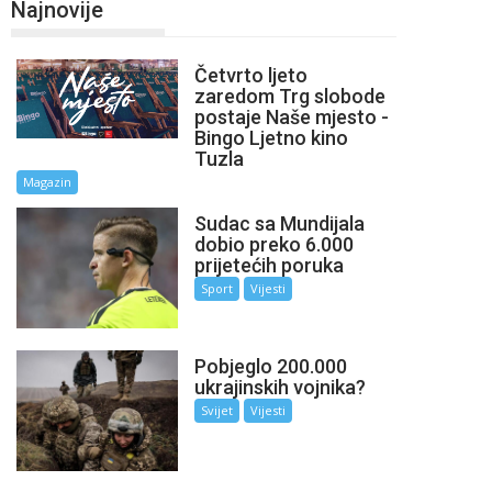
Najnovije
Četvrto ljeto
zaredom Trg slobode
postaje Naše mjesto -
Bingo Ljetno kino
Tuzla
Magazin
Sudac sa Mundijala
dobio preko 6.000
prijetećih poruka
Sport
Vijesti
Pobjeglo 200.000
ukrajinskih vojnika?
Svijet
Vijesti