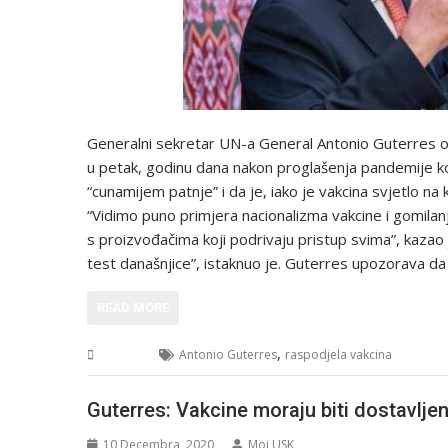
Generalni sekretar UN-a General Antonio Guterres os
u petak, godinu dana nakon proglašenja pandemije ko
“cunamijem patnje” i da je, iako je vakcina svjetlo n
“Vidimo puno primjera nacionalizma vakcine i gomila
s proizvođačima koji podrivaju pristup svima”, kazao 
test današnjice”, istaknuo je. Guterres upozorava d
READ MORE
,
Svijet
Antonio Guterres
raspodjela vakcina
Guterres: Vakcine moraju biti dostavlje
10 Decembra, 2020
Moj USK