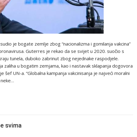
udio je bogate zemlje zbog “nacionalizma i gomilanja vakcina”
ronavirusa. Guterres je rekao da se svijet u 2020. suočio s
a kraju tunela, duboko zabrinut zbog nejednake raspodjele.
nja zaliha u bogatim zemjama, kao i nastavak sklapanja dogovora
je šef UN-a. “Globalna kampanja vakcinisanja je najveći moralni
a neke…
ne svima