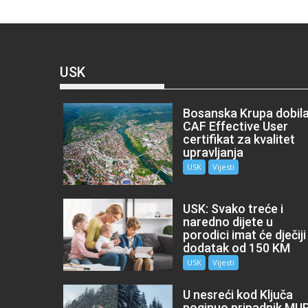
USK
Bosanska Krupa dobil
CAF Effective User
certifikat za kvalitet
upravljanja
USK
Vijesti
USK: Svako treće i
naredno dijete u
porodici imat će dječiji
dodatak od 150 KM
USK
Vijesti
U nesreći kod Ključa
poginuo pripadnik MU