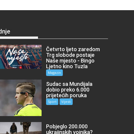
dnje
Četvrto ljeto zaredom
Trg slobode postaje
Naše mjesto - Bingo
Ljetno kino Tuzla
Magazin
Sudac sa Mundijala
dobio preko 6.000
prijetećih poruka
Sport
Vijesti
Pobjeglo 200.000
ukrajinskih vojnika?