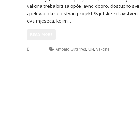
vakcina treba biti za opće javno dobro, dostupno svi
apelovao da se ostvari projekt Svjetske zdravstvene 
dva mjeseca, kojim…
READ MORE
,
,
Svijet
Antonio Guterres
UN
vakcine