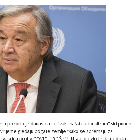
es upozorio je danas da se “vakcinaški nacionalizam” širi punom
 vrijeme gledaju bogate zemlje “kako se spremaju za
 doći vakcina protiv COVID-19.” Šef UN-a ponovio je da podjela