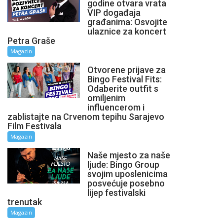
godine otvara vrata
VIP događaja
građanima: Osvojite
ulaznice za koncert
Petra Graše
Magazin
Otvorene prijave za
Bingo Festival Fits:
Odaberite outfit s
omiljenim
influencerom i
zablistajte na Crvenom tepihu Sarajevo
Film Festivala
Magazin
Naše mjesto za naše
ljude: Bingo Group
svojim uposlenicima
posvećuje posebno
lijep festivalski
trenutak
Magazin