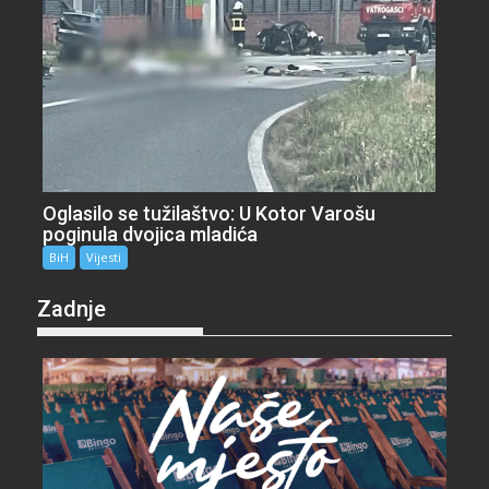
Oglasilo se tužilaštvo: U Kotor Varošu
poginula dvojica mladića
BiH
Vijesti
Zadnje