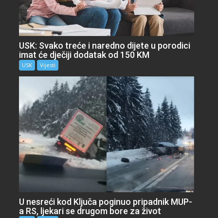
USK: Svako treće i naredno dijete u porodici
imat će dječiji dodatak od 150 KM
USK
Vijesti
U nesreći kod Ključa poginuo pripadnik MUP-
a RS, ljekari se drugom bore za život