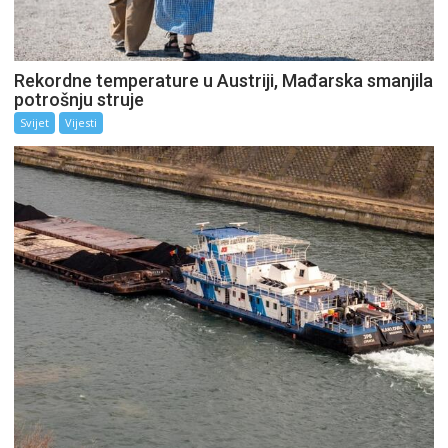
Rekordne temperature u Austriji, Mađarska smanjila
potrošnju struje
Svijet
Vijesti