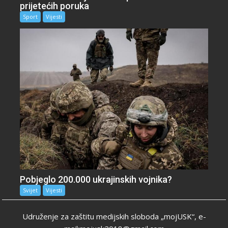
prijetećih poruka
Sport
Vijesti
Pobjeglo 200.000 ukrajinskih vojnika?
Svijet
Vijesti
Udruženje za zaštitu medijskih sloboda „mojUSK“, e-