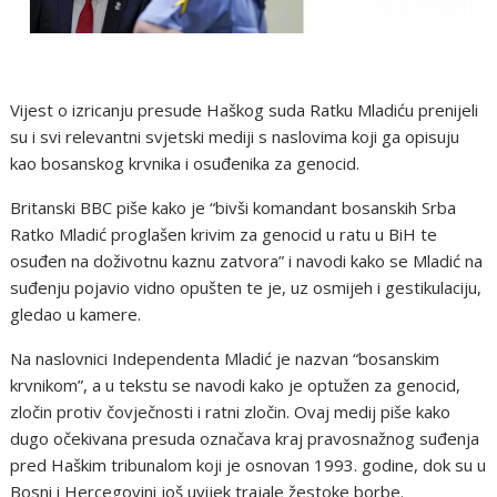
Vijest o izricanju presude Haškog suda Ratku Mladiću prenijeli
su i svi relevantni svjetski mediji s naslovima koji ga opisuju
kao bosanskog krvnika i osuđenika za genocid.
Britanski BBC piše kako je “bivši komandant bosanskih Srba
Ratko Mladić proglašen krivim za genocid u ratu u BiH te
osuđen na doživotnu kaznu zatvora” i navodi kako se Mladić na
suđenju pojavio vidno opušten te je, uz osmijeh i gestikulaciju,
gledao u kamere.
Na naslovnici Independenta Mladić je nazvan “bosanskim
krvnikom”, a u tekstu se navodi kako je optužen za genocid,
zločin protiv čovječnosti i ratni zločin. Ovaj medij piše kako
dugo očekivana presuda označava kraj pravosnažnog suđenja
pred Haškim tribunalom koji je osnovan 1993. godine, dok su u
Bosni i Hercegovini još uvijek trajale žestoke borbe.