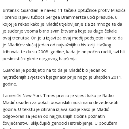
Britanski Guardian je naveo 11 tačaka optužnice protiv Mladića
i prenio izjavu tužioca Sergea Brammertza uoči presude, u
kojoj je rekao kako je Mladić utjelovljenje zla za mnoge te da
je suđenje veoma bitno svim žrtvama koje su dugo čekale
ovaj trenutak. On je u izjavi za ovaj medij podsjetio i na to da
je Mladićev slučaj jedan od najvažnijih u historiji Haškog
tribunala te da su 2008. godine, kada je on počeo raditi, svi bili
pesimistični glede njegovog hapšenja.
Guardian je podsjetio na to da je Mladić bio jedan od
najtraženijih svjetskih bjegunaca prije nego je uhapšen 2011.
godine.
I američki New York Times prenio je vijest kako je Ratko
Mladić osuđen za pokolj bosanskih muslimana devedesetih
godina. U tekstu je citirana izjava sudije kako je Mladić
odgovoran za jedan od najgnusnijih zločina poznatih
čovječanstvu, uključujući genocid i istrebljenje. U podužem