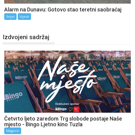
Alarm na Dunavu: Gotovo stao teretni saobraćaj
Svijet
Vijesti
Izdvojeni sadržaj
Četvrto ljeto zaredom Trg slobode postaje Naše
mjesto - Bingo Ljetno kino Tuzla
Magazin