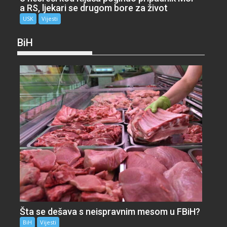
a RS, ljekari se drugom bore za život
USK
Vijesti
BiH
Šta se dešava s neispravnim mesom u FBiH?
BiH
Vijesti