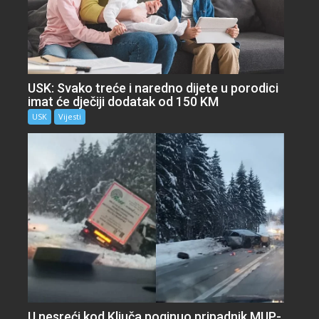
USK: Svako treće i naredno dijete u porodici
imat će dječiji dodatak od 150 KM
USK
Vijesti
U nesreći kod Ključa poginuo pripadnik MUP-