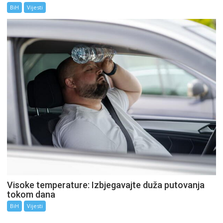
BiH
Vijesti
Visoke temperature: Izbjegavajte duža putovanja
tokom dana
BiH
Vijesti