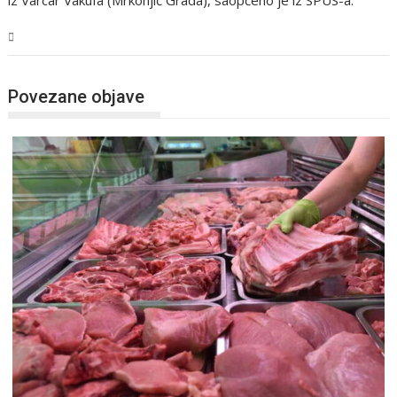
BiH
Povezane objave