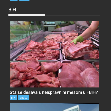
BiH
Šta se dešava s neispravnim mesom u FBiH?
BiH
Vijesti