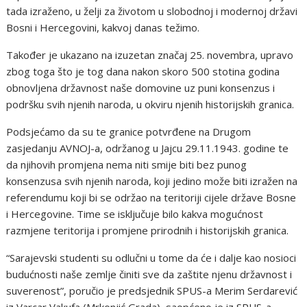
tada izraženo, u želji za životom u slobodnoj i modernoj državi
Bosni i Hercegovini, kakvoj danas težimo.
Također je ukazano na izuzetan značaj 25. novembra, upravo
zbog toga što je tog dana nakon skoro 500 stotina godina
obnovljena državnost naše domovine uz puni konsenzus i
podršku svih njenih naroda, u okviru njenih historijskih granica.
Podsjećamo da su te granice potvrđene na Drugom
zasjedanju AVNOJ-a, održanog u Jajcu 29.11.1943. godine te
da njihovih promjena nema niti smije biti bez punog
konsenzusa svih njenih naroda, koji jedino može biti izražen na
referendumu koji bi se održao na teritoriji cijele države Bosne
i Hercegovine. Time se isključuje bilo kakva mogućnost
razmjene teritorija i promjene prirodnih i historijskih granica.
“Sarajevski studenti su odlučni u tome da će i dalje kao nosioci
budućnosti naše zemlje činiti sve da zaštite njenu državnost i
suverenost”, poručio je predsjednik SPUS-a Merim Serdarević
iz Varcar Vakufa (Mrkonjić Grada), saopćeno je iz SPUS-a.