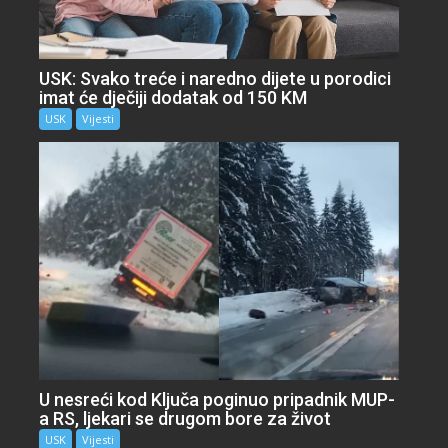
USK: Svako treće i naredno dijete u porodici
imat će dječiji dodatak od 150 KM
USK
Vijesti
U nesreći kod Ključa poginuo pripadnik MUP-
a RS, ljekari se drugom bore za život
USK
Vijesti