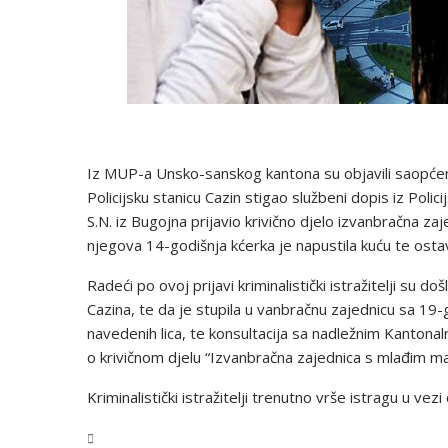
Iz MUP-a Unsko-sanskog kantona su objavili saopćen
Policijsku stanicu Cazin stigao službeni dopis iz Poli
S.N. iz Bugojna prijavio krivično djelo izvanbračna za
njegova 14-godišnja kćerka je napustila kuću te osta
Radeći po ovoj prijavi kriminalistički istražitelji su d
Cazina, te da je stupila u vanbračnu zajednicu sa 19
navedenih lica, te konsultacija sa nadležnim Kantona
o krivičnom djelu “Izvanbračna zajednica s mlađim ma
Kriminalistički istražitelji trenutno vrše istragu u vez
USK