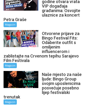
godine otvara vrata
VIP događaja
građanima: Osvojite
ulaznice za koncert
Petra Graše
Magazin
Otvorene prijave za
Bingo Festival Fits:
Odaberite outfit s
omiljenim
influencerom i
zablistajte na Crvenom tepihu Sarajevo
Film Festivala
Magazin
Naše mjesto za naše
ljude: Bingo Group
svojim uposlenicima
posvećuje posebno
lijep festivalski
trenutak
Magazin