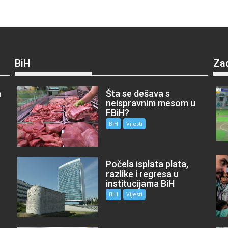
BiH
Za
a
Šta se dešava s
neispravnim mesom u
FBiH?
BiH
Vijesti
Počela isplata plata,
razlike i regresa u
institucijama BiH
BiH
Vijesti