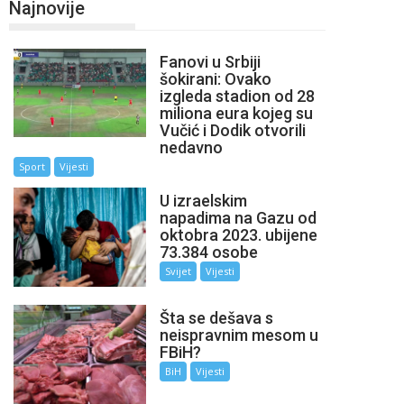
Najnovije
Fanovi u Srbiji
šokirani: Ovako
izgleda stadion od 28
miliona eura kojeg su
Vučić i Dodik otvorili
nedavno
Sport
Vijesti
U izraelskim
napadima na Gazu od
oktobra 2023. ubijene
73.384 osobe
Svijet
Vijesti
Šta se dešava s
neispravnim mesom u
FBiH?
BiH
Vijesti