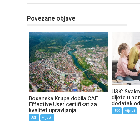
Povezane objave
USK: Svako
dijete u por
Bosanska Krupa dobila CAF
dodatak o
Effective User certifikat za
kvalitet upravljanja
USK
Vijesti
USK
Vijesti