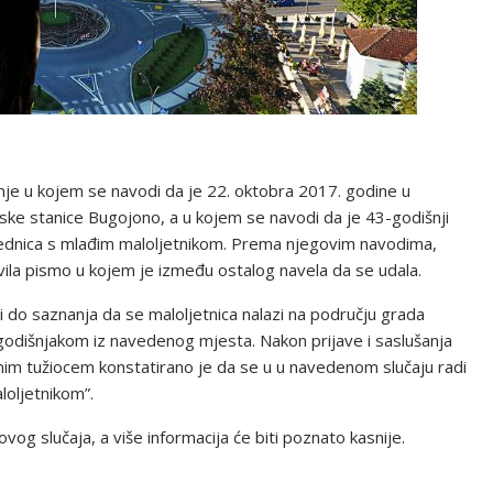
je u kojem se navodi da je 22. oktobra 2017. godine u
cijske stanice Bugojono, a u kojem se navodi da je 43-godišnji
jednica s mlađim maloljetnikom.
Prema njegovim navodima,
vila pismo u kojem je između ostalog navela da se udala.
ošli do saznanja da se maloljetnica nalazi na području grada
-godišnjakom iz navedenog mjesta. Nakon prijave i saslušanja
lnim tužiocem konstatirano je da se u u navedenom slučaju radi
loljetnikom”.
i ovog slučaja, a više informacija će biti poznato kasnije.