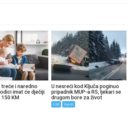
 treće i naredno
U nesreći kod Ključa poginuo
odici imat će dječiji
pripadnik MUP-a RS, ljekari se
d 150 KM
drugom bore za život
USK
Vijesti