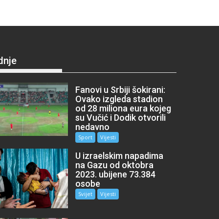
dnje
Fanovi u Srbiji šokirani:
Ovako izgleda stadion
od 28 miliona eura kojeg
su Vučić i Dodik otvorili
nedavno
Sport
Vijesti
U izraelskim napadima
na Gazu od oktobra
2023. ubijene 73.384
osobe
Svijet
Vijesti