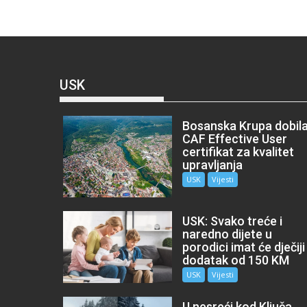
USK
Bosanska Krupa dobil
CAF Effective User
certifikat za kvalitet
upravljanja
USK
Vijesti
USK: Svako treće i
naredno dijete u
porodici imat će dječiji
dodatak od 150 KM
USK
Vijesti
U nesreći kod Ključa