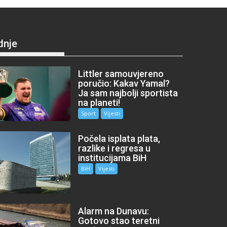
dnje
Littler samouvjereno
poručio: Kakav Yamal?
Ja sam najbolji sportista
na planeti!
Sport
Vijesti
Počela isplata plata,
razlike i regresa u
institucijama BiH
BiH
Vijesti
Alarm na Dunavu:
Gotovo stao teretni