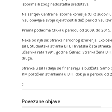
izborima ili zbog nedostatka sredstava.
Na zahtjev Centralne izborne komisije (CIK) sudovi u 
nisu obavljale svoju djelatnost ili duži period nisu i
Prema podacima CIK-a u periodu od 2009. do 2015. g
Neke od njih su: Stranka narodnog izmirenja, Ekološki
BiH, Studentska stranka BiH, Hrvatska čista stranka
učesnika rata 1991. godine Čelinac, Stranka žena BiH
druge.
Stranke u BiH i dalje se finansiraju iz budžeta. Samo p
KM političkim strankama u BiH, dok je u periodu od 
BiH
Povezane objave