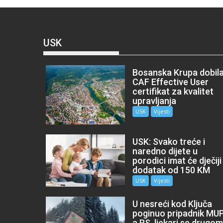
USK
Bosanska Krupa dobil
CAF Effective User
certifikat za kvalitet
upravljanja
USK
Vijesti
USK: Svako treće i
naredno dijete u
porodici imat će dječiji
dodatak od 150 KM
USK
Vijesti
U nesreći kod Ključa
poginuo pripadnik MU
a RS, ljekari se drugo