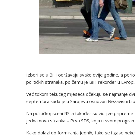
Izbori se u BiH održavaju svako dvije godine, a peri
političkih stranaka, po čemu je BiH rekorder u Evropi
Već tokom tekućeg mjeseca očekuju se najmanje dvije
septembra kada je u Sarajevu osnovan Nezavisni blo
Na političkoj sceni RS-a također su vidljive priprem
jedna nova stranka – Prva SDS, koja u svom programu 
Kako dolazi do formiranja jednih, tako se i gase nek