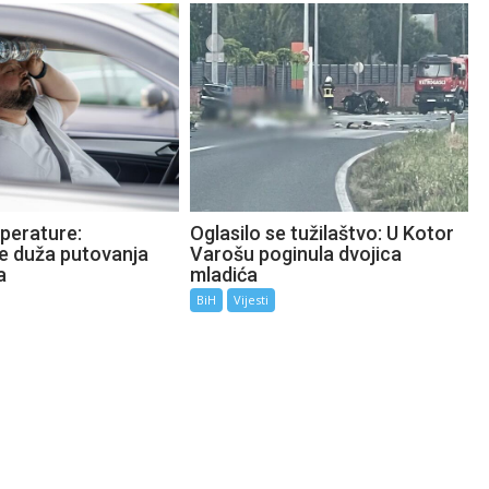
perature:
Oglasilo se tužilaštvo: U Kotor
te duža putovanja
Varošu poginula dvojica
a
mladića
BiH
Vijesti