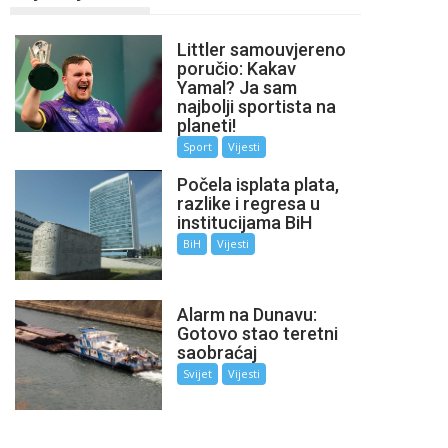
Littler samouvjereno
poručio: Kakav
Yamal? Ja sam
najbolji sportista na
planeti!
Sport
Vijesti
Počela isplata plata,
razlike i regresa u
institucijama BiH
BiH
Vijesti
Alarm na Dunavu:
Gotovo stao teretni
saobraćaj
Svijet
Vijesti