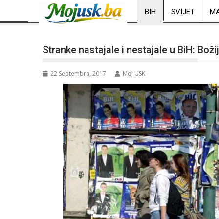
BIH
SVIJET
MA
Stranke nastajale i nestajale u BiH: Bož
22 Septembra, 2017
Moj USK