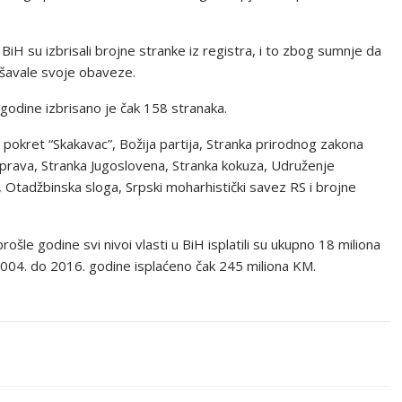
BiH su izbrisali brojne stranke iz registra, i to zbog sumnje da
zvršavale svoje obaveze.
odine izbrisano je čak 158 stranaka.
 pokret “Skakavac”, Božija partija, Stranka prirodnog zakona
 prava, Stranka Jugoslovena, Stranka kokuza, Udruženje
, Otadžbinska sloga, Srpski moharhistički savez RS i brojne
rošle godine svi nivoi vlasti u BiH isplatili su ukupno 18 miliona
2004. do 2016. godine isplaćeno čak 245 miliona KM.