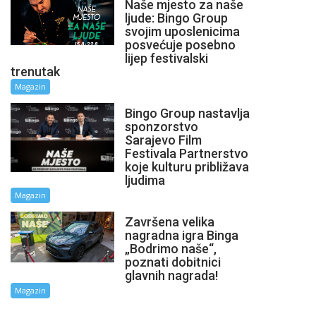
Naše mjesto za naše
ljude: Bingo Group
svojim uposlenicima
posvećuje posebno
lijep festivalski
trenutak
Magazin
Bingo Group nastavlja
sponzorstvo
Sarajevo Film
Festivala Partnerstvo
koje kulturu približava
ljudima
Magazin
Završena velika
nagradna igra Binga
„Bodrimo naše“,
poznati dobitnici
glavnih nagrada!
Magazin