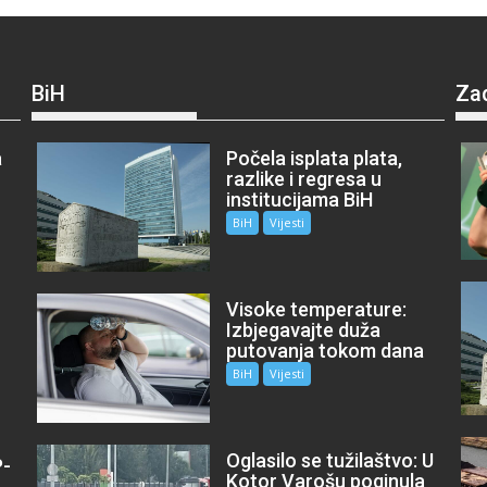
BiH
Za
a
Počela isplata plata,
razlike i regresa u
institucijama BiH
BiH
Vijesti
Visoke temperature:
Izbjegavajte duža
putovanja tokom dana
BiH
Vijesti
Oglasilo se tužilaštvo: U
P-
Kotor Varošu poginula
m