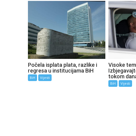
Počela isplata plata, razlike i
Visoke tem
regresa u institucijama BiH
Izbjegavaj
tokom dan
BiH
Vijesti
BiH
Vijesti