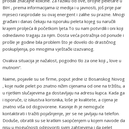
prodali značajne količine. Za razliku od ove, brojne peletare u
BiH , prema informacijama iz medija i u javnosti, još prije par
mjeseci rasprodale su ovaj energent i zalihe su prazne. Mnogi
građani i danas čekaju na isporuku peleta kojeg su naručili
krajem proljeća ili početkom ljeta.To su nam potvrdili i oni koji
odnedavno tragaju za njim. Dosta veća potražnja od ponude i
prošle je godine bila problem što je dovelo do drastičnog
poskupljenja, po mnogima vještački izazvanog.
Ovakva situacija je nažalost, pogodno tlo za one koji „ love u
mutnom“.
Naime, pojavile su se firme, poput jedne iz Bosanskog Novog
, koje nude pelet po znatno nižim cijenama od one na tržištu, a
u rijetkim slučajevima ga dostavljaju na adresu kupca. Kada ga
i isporuče, iz iskustva korisnika, loše je kvalitete, a cijena je
znatno viša od dogovorene. Kasnije ih je nemoguće
kontaktirati i tražiti pojašnjenje, jer se ne javljaju na telefon.
Doduše, obratili su se kratkim saopćenjem u kojem navode da
nisu u mogućnosti odgovoriti svim zahtjevima i da pelet