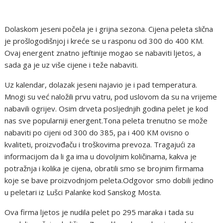
Dolaskom jeseni počela je i grijna sezona. Cijena peleta slična
je prošlogodišnjoj i kreće se u rasponu od 300 do 400 KM.
Ovaj energent znatno jeftinije mogao se nabaviti ljetos, a
sada ga je uz više cijene i teže nabaviti.
Uz kalendar, dolazak jeseni najavio je i pad temperatura.
Mnogi su već naložili prvu vatru, pod uslovom da su na vrijeme
nabavili ogrijev. Osim drveta posljednjih godina pelet je kod
nas sve popularniji energent.Tona peleta trenutno se može
nabaviti po cijeni od 300 do 385, pa i 400 KM ovisno o
kvaliteti, proizvođaču i troškovima prevoza. Tragajući za
informacijom da li ga ima u dovoljnim količinama, kakva je
potražnja i kolika je cijena, obratili smo se brojnim firmama
koje se bave proizvodnjom peleta.Odgovor smo dobili jedino
u peletari iz Lušci Palanke kod Sanskog Mosta.
Ova firma ljetos je nudila pelet po 295 maraka i tada su