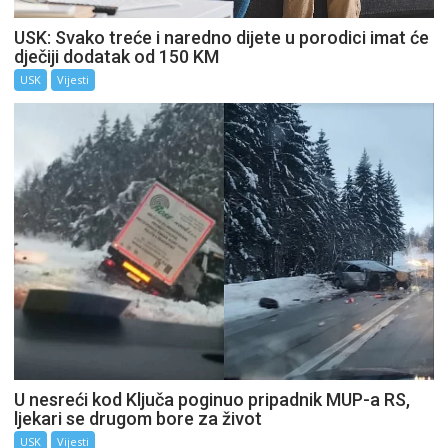
USK: Svako treće i naredno dijete u porodici imat će
dječiji dodatak od 150 KM
USK
Vijesti
U nesreći kod Ključa poginuo pripadnik MUP-a RS,
ljekari se drugom bore za život
USK
Vijesti