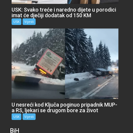
USK: Svako treće i naredno dijete u porodici
imat će dječiji dodatak od 150 KM
USK
Vijesti
U nesreći kod Ključa poginuo pripadnik MUP-
a RS, ljekari se drugom bore za život
USK
Vijesti
BiH