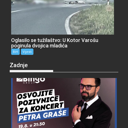
Oglasilo se tužilaštvo: U Kotor Varošu
poginula dvojica mladića
BiH
Vijesti
Zadnje