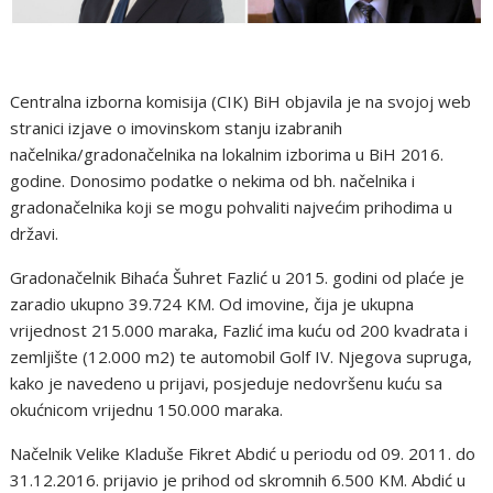
Centralna izborna komisija (CIK) BiH objavila je na svojoj web
stranici izjave o imovinskom stanju izabranih
načelnika/gradonačelnika na lokalnim izborima u BiH 2016.
godine. Donosimo podatke o nekima od bh. načelnika i
gradonačelnika koji se mogu pohvaliti najvećim prihodima u
državi.
Gradonačelnik Bihaća Šuhret Fazlić u 2015. godini od plaće je
zaradio ukupno 39.724 KM. Od imovine, čija je ukupna
vrijednost 215.000 maraka, Fazlić ima kuću od 200 kvadrata i
zemljište (12.000 m2) te automobil Golf IV. Njegova supruga,
kako je navedeno u prijavi, posjeduje nedovršenu kuću sa
okućnicom vrijednu 150.000 maraka.
Načelnik Velike Kladuše Fikret Abdić u periodu od 09. 2011. do
31.12.2016. prijavio je prihod od skromnih 6.500 KM. Abdić u