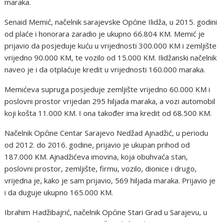
maraka.
Senaid Memić, načelnik sarajevske Općine Ilidža, u 2015. godini
od plaće i honorara zaradio je ukupno 66.804 KM. Memić je
prijavio da posjeduje kuću u vrijednosti 300.000 KM i zemljište
vrijedno 90.000 KM, te vozilo od 15.000 KM. Ilidžanski načelnik
naveo je i da otplaćuje kredit u vrijednosti 160.000 maraka.
Memićeva supruga posjeduje zemljište vrijedno 60.000 KM i
poslovni prostor vrijedan 295 hiljada maraka, a vozi automobil
koji košta 11.000 KM. I ona također ima kredit od 68.500 KM.
Načelnik Općine Centar Sarajevo Nedžad Ajnadžić, u periodu
od 2012. do 2016. godine, prijavio je ukupan prihod od
187.000 KM. Ajnadžićeva imovina, koja obuhvaća stan,
poslovni prostor, zemljište, firmu, vozilo, dionice i drugo,
vrijedna je, kako je sam prijavio, 569 hiljada maraka. Prijavio je
i da duguje ukupno 165.000 KM.
Ibrahim Hadžibajrić, načelnik Općine Stari Grad u Sarajevu, u