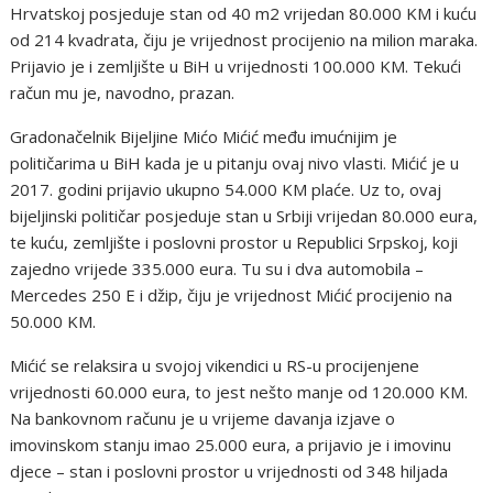
Hrvatskoj posjeduje stan od 40 m2 vrijedan 80.000 KM i kuću
od 214 kvadrata, čiju je vrijednost procijenio na milion maraka.
Prijavio je i zemljište u BiH u vrijednosti 100.000 KM. Tekući
račun mu je, navodno, prazan.
Gradonačelnik Bijeljine Mićo Mićić među imućnijim je
političarima u BiH kada je u pitanju ovaj nivo vlasti. Mićić je u
2017. godini prijavio ukupno 54.000 KM plaće. Uz to, ovaj
bijeljinski političar posjeduje stan u Srbiji vrijedan 80.000 eura,
te kuću, zemljište i poslovni prostor u Republici Srpskoj, koji
zajedno vrijede 335.000 eura. Tu su i dva automobila –
Mercedes 250 E i džip, čiju je vrijednost Mićić procijenio na
50.000 KM.
Mićić se relaksira u svojoj vikendici u RS-u procijenjene
vrijednosti 60.000 eura, to jest nešto manje od 120.000 KM.
Na bankovnom računu je u vrijeme davanja izjave o
imovinskom stanju imao 25.000 eura, a prijavio je i imovinu
djece – stan i poslovni prostor u vrijednosti od 348 hiljada