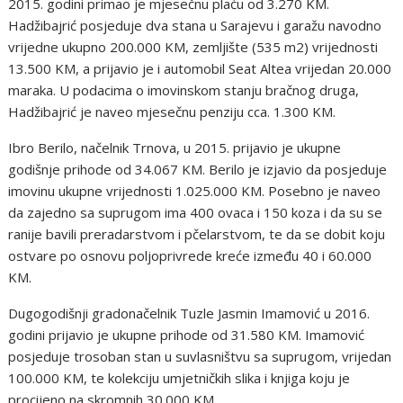
2015. godini primao je mjesečnu plaću od 3.270 KM.
Hadžibajrić posjeduje dva stana u Sarajevu i garažu navodno
vrijedne ukupno 200.000 KM, zemljište (535 m2) vrijednosti
13.500 KM, a prijavio je i automobil Seat Altea vrijedan 20.000
maraka. U podacima o imovinskom stanju bračnog druga,
Hadžibajrić je naveo mjesečnu penziju cca. 1.300 KM.
Ibro Berilo, načelnik Trnova, u 2015. prijavio je ukupne
godišnje prihode od 34.067 KM. Berilo je izjavio da posjeduje
imovinu ukupne vrijednosti 1.025.000 KM. Posebno je naveo
da zajedno sa suprugom ima 400 ovaca i 150 koza i da su se
ranije bavili preradarstvom i pčelarstvom, te da se dobit koju
ostvare po osnovu poljoprivrede kreće između 40 i 60.000
KM.
Dugogodišnji gradonačelnik Tuzle Jasmin Imamović u 2016.
godini prijavio je ukupne prihode od 31.580 KM. Imamović
posjeduje trosoban stan u suvlasništvu sa suprugom, vrijedan
100.000 KM, te kolekciju umjetničkih slika i knjiga koju je
procijeno na skromnih 30.000 KM.