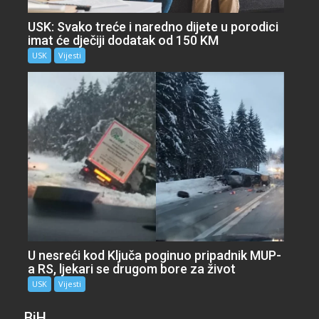
USK: Svako treće i naredno dijete u porodici
imat će dječiji dodatak od 150 KM
USK
Vijesti
U nesreći kod Ključa poginuo pripadnik MUP-
a RS, ljekari se drugom bore za život
USK
Vijesti
BiH