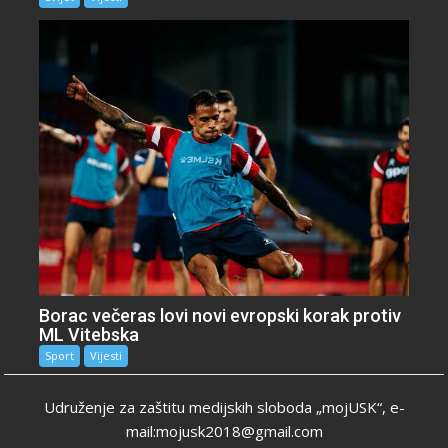
Borac večeras lovi novi evropski korak protiv
ML Vitebska
Sport
Vijesti
Udruženje za zaštitu medijskih sloboda „mojUSK“, e-
mail:mojusk2018@gmail.com