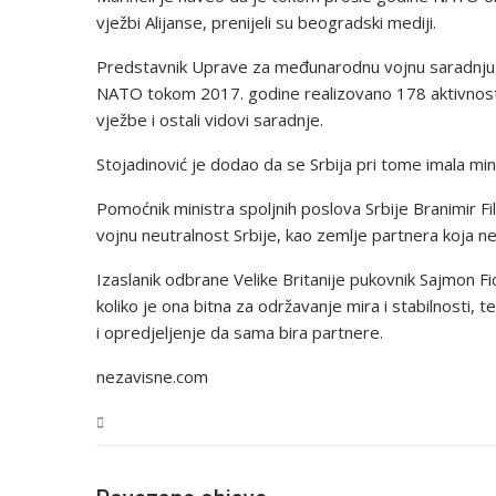
vježbi Alijanse, prenijeli su beogradski mediji.
Predstavnik Uprave za međunarodnu vojnu saradnju M
NATO tokom 2017. godine realizovano 178 aktivnosti, 
vježbe i ostali vidovi saradnje.
Stojadinović je dodao da se Srbija pri tome imala mi
Pomoćnik ministra spoljnih poslova Srbije Branimir F
vojnu neutralnost Srbije, kao zemlje partnera koja ne 
Izaslanik odbrane Velike Britanije pukovnik Sajmon Fi
koliko je ona bitna za održavanje mira i stabilnosti, 
i opredjeljenje da sama bira partnere.
nezavisne.com
Svijet