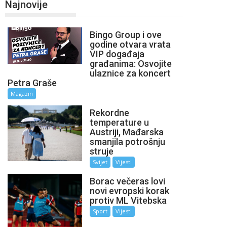
Najnovije
Bingo Group i ove
godine otvara vrata
VIP događaja
građanima: Osvojite
ulaznice za koncert
Petra Graše
Magazin
Rekordne
temperature u
Austriji, Mađarska
smanjila potrošnju
struje
Svijet
Vijesti
Borac večeras lovi
novi evropski korak
protiv ML Vitebska
Sport
Vijesti