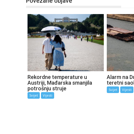
Povezane objave
Rekordne temperature u
Alarm na D
Austriji, Mađarska smanjila
teretni sao
potrošnju struje
Svijet
Vijesti
Svijet
Vijesti