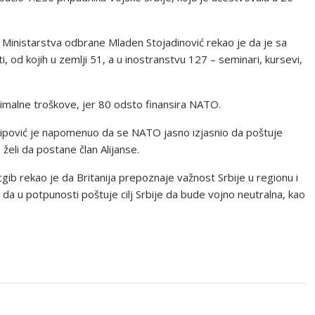
inistarstva odbrane Mladen Stojadinović rekao je da je sa
od kojih u zemlji 51, a u inostranstvu 127 – seminari, kursevi,
nimalne troškove, jer 80 odsto finansira NATO.
ilipović je napomenuo da se NATO jasno izjasnio da poštuje
želi da postane član Alijanse.
cgib rekao je da Britanija prepoznaje važnost Srbije u regionu i
te da u potpunosti poštuje cilj Srbije da bude vojno neutralna, kao