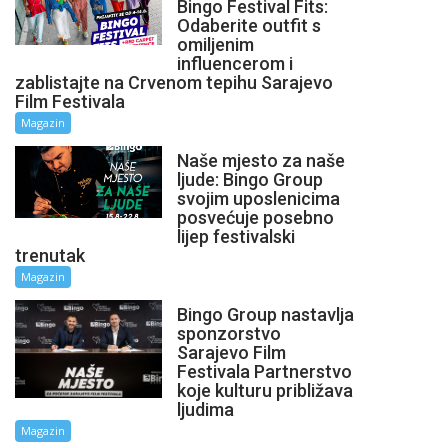
Bingo Festival Fits:
Odaberite outfit s
omiljenim
influencerom i
zablistajte na Crvenom tepihu Sarajevo
Film Festivala
Magazin
Naše mjesto za naše
ljude: Bingo Group
svojim uposlenicima
posvećuje posebno
lijep festivalski
trenutak
Magazin
Bingo Group nastavlja
sponzorstvo
Sarajevo Film
Festivala Partnerstvo
koje kulturu približava
ljudima
Magazin