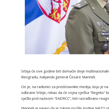
Srbija će ove godine biti domaćin dvije multinaciona
Beogradu, italijanski general Ćesare Marineli.
On je, na radionici za predstavnike medija, koju je 
odbrane Srbije, rekao da će vojna vježba “Regeks” bi
vježbi pod nazivom “EADRCC”, biti razrađivano reago
Marineli je naveo da je tokom prošle godine NATO ob