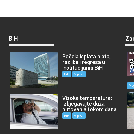
BiH
Za
a
Počela isplata plata,
razlike i regresa u
institucijama BiH
BiH
Vijesti
Ma
Visoke temperature:
Izbjegavajte duža
putovanja tokom dana
BiH
Vijesti