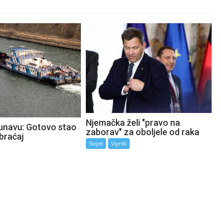
Njemačka želi "pravo na
unavu: Gotovo stao
zaborav" za oboljele od raka
braćaj
Svijet
Vijesti