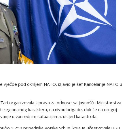
lne vježbe pod okriljem NATO, izjavio je šef Kancelarije NATO u
na Tari organizovala Uprava za odnose sa javnošću Ministarstva
ti regionalnog karaktera, na nivou brigade, dok će na drugoj
vanje u vanrednim sutuacijama, usljed katastrofa.
učio 1.250 pripadnika Vojske Srbije, koja je učestvovala u 20