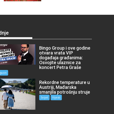
dnje
Bingo Group i ove godine
otvara vrata VIP
događaja građanima:
Osvojite ulaznice za
koncert Petra Graše
gazin
Rekordne temperature u
Austriji, Mađarska
smanjila potrošnju struje
Svijet
Vijesti